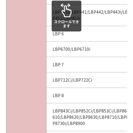
LBP441e/LBP441/LBP442/LBP443i/LBP4
P452/LBP453i
スクロールでき
ます
LBP 6
LBP6700/LBP6710i
LBP 7
LBP712Ci/LBP722Ci
LBP 8
LBP843Ci/LBP852Ci/LBP853Ci/LBP862C
610/LBP8620/LBP8630/LBP8710/LBP87
P8730i/LBP8900