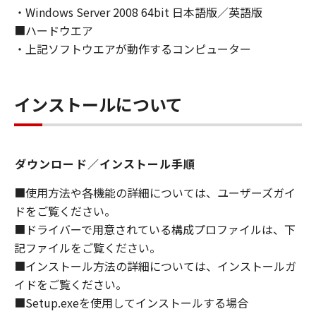
・Windows Server 2008 64bit 日本語版／英語版
ライセンサーに帰属します。
■ハードウエア
５．輸出
・上記ソフトウエアが動作するコンピューター
お客様は、日本国政府または関連する外国政府
より必要な許可等を得ることなしに、「本ソフ
トウェア」の全部または一部を、直接または間
インストールについて
接に輸出してはなりません。
６．サポートおよびアップデート
ダウンロード／インストール手順
キヤノン、キヤノンの子会社、関係会社、それ
らの販売代理店および販売店、並びにキヤノン
■使用方法や各機能の詳細については、ユーザーズガイ
のライセンサーは、お客様による「本ソフトウ
ドをご覧ください。
ェア」の使用を支援すること、および「本ソフ
■ドライバーで用意されている構成プロファイルは、下
トウェア」に対してアップデート、バグの修正
記ファイルをご覧ください。
あるいはサポートを行うことについて、いかな
■インストール方法の詳細については、インストールガ
る責任も負うものではありません。
イドをご覧ください。
７．保証の否認・免責
■Setup.exeを使用してインストールする場合