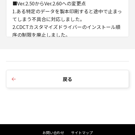
■Ver.2.50からVer.2.60への変更点
1.ある特定のデータを製本印刷すると途中で止まっ
てしまう不具合に対応しました。
2.CDCTカスタマイズドライバーのインストール順
序の制限を廃止しました。
3.AMSのWSD/IPP接続時のIPアドレス/ホスト名の
取得に対応しました。
■Ver.2.40からVer.2.50への変更点
1.インストーラーのダイアログ背景画像、アイコン
戻る
を変更しました。
2.インストーラーの探索時にSNMPコミュニティ名
を設定できるよう変更しました。
3.iPR C910/ C810/ C710/ C660において、マッチン
グモードにドライバー補正を追加しました。
4.Windows 11/ Windows Server 2022に対応しま
した。
お問い合わせ
サイトマップ