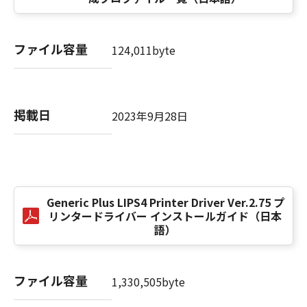
computer software" and "commercial
computer software documentation," as such
terms are used in 48 C.F.R. 12.212 (Sept 1995).
ファイル容量
Consistent with 48 C.F.R. 12.212 and 48 C.F.R.
124,011byte
227.7202-1 through 227.7202-4 (June 1995),
all U.S. Government End Users shall acquire
the SOFTWARE with only those rights set
掲載日
forth herein. The manufacturer is Canon
2023年9月28日
Inc./30-2, Shimomaruko 3-chome, Ohta-ku,
Tokyo 146-8501, Japan.
本条項中で使用される"the SOFTWARE"とは、
本契約書中で定義される「本ソフトウェア」を
意味し、指し示すものとします。
Generic Plus LIPS4 Printer Driver Ver.2.75 プ
リンタードライバー インストールガイド（日本
語）
10．分離可能性
本契約書のいずれかの条項またはその一部が法
律により無効であると決定された場合でも、そ
ファイル容量
の他の条項は完全に有効に存続するものとしま
1,330,505byte
す。