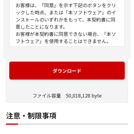
お客様は、『同意』を示す下記のボタンをクリ
ックした時点、または「本ソフトウェア」のイ
ンストールのいずれかをもって、本契約書に同
意したことになります。
お客様が本契約書に同意できない場合、「本ソ
フトウェア」を使用することはできません。
１．許諾
(1) キヤノンは、お客様が「キヤノン製品」を利
用する目的のために、「キヤノン製品」に直接
ダウンロード
またはネットワークを通じ接続される複数のコ
ンピューター（以下「指定機器」と言いま
す。）において、「本ソフトウェア」を使用
ファイル容量 50,018,128 byte
（本契約書においては、「本ソフトウェア」を
コンピューターの記憶媒体上にインストールす
ること、またはコンピューターにおいて表示す
注意・制限事項
ること、アクセスすること、もしくは実行する
ことのいずれも含むものとします。）するため