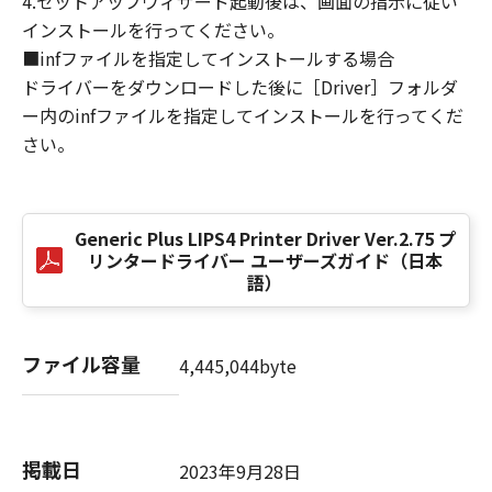
4.セットアップウィザード起動後は、画面の指示に従い
損害の可能性について知らされていた場合でも
インストールを行ってください。
同様です。
■infファイルを指定してインストールする場合
(3) キヤノン、キヤノンのライセンサー、キヤノ
ドライバーをダウンロードした後に［Driver］フォルダ
ンの子会社、キヤノンの関連会社、それらの販
ー内のinfファイルを指定してインストールを行ってくだ
売代理店または販売店のいずれも、「本ソフト
ウェア」、または「本ソフトウェア」の使用に
さい。
起因または関連してお客様と第三者との間に生
じたいかなる紛争についても、一切責任を負わ
ないものとします。
Generic Plus LIPS4 Printer Driver Ver.2.75 プ
リンタードライバー ユーザーズガイド（日本
８．契約期間
語）
(1) 本契約書は、お客様が、『同意』を示す下
記のボタンをクリックした時点、または「本ソ
フトウェア」をインストールした時点で発効
ファイル容量
4,445,044byte
し、下記(2)または(3)により終了されるまで有
効に存続します。
(2) お客様は、「本ソフトウェア」およびその
複製物のすべてを廃棄および消去することによ
掲載日
2023年9月28日
り、本契約書を終了させることができます。