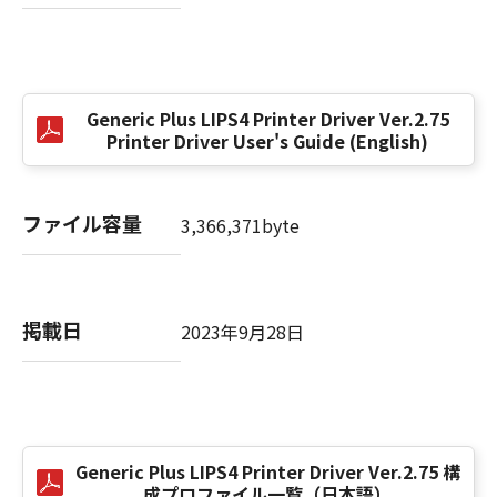
(3) お客様が本契約書のいずれかの条項に違反
した場合、本契約書は直ちに終了します。
(4) お客様は、上記(3)によって本契約書が終了
した場合、速やかに、「本ソフトウェア」およ
Generic Plus LIPS4 Printer Driver Ver.2.75
びその複製物のすべてを廃棄または消去するも
Printer Driver User's Guide (English)
のとします。
(5) 上記にかかわらず、本契約書第2条、第4条
から第7条まで、第8条第4項および第10条の規
ファイル容量
3,366,371byte
定は、本契約書の終了後も効力を有します。
９．U.S. GOVERNMENT RESTRICTED RIGHTS
NOTICE
掲載日
2023年9月28日
“米国政府エンドユーザー”とは、米国政府の機
関また団体を意味します。もしお客様が米国政
府エンドユーザーである場合、以下の規定が適
用されます：The SOFTWARE is a "commercial
item," as that term is defined at 48 C.F.R.
2.101 (Oct 1995), consisting of "commercial
Generic Plus LIPS4 Printer Driver Ver.2.75 構
成プロファイル一覧（日本語）