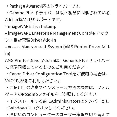
の非独占的権利をお客様に対して許諾します。
・Package Aware対応のドライバーです。
お客様は、また「指定機器」にネットワークを
・Generic Plus ドライバーは以下製品に同梱されている
通じて接続されたコンピューター上で、かかる
コンピューターの使用者に対して「本ソフトウ
Add-in製品は非サポートです。
ェア」を使用させることができますが、かかる
- imageWARE Trust Stamp
コンピューターの使用者に本契約書上の義務お
- imageWARE Enterprise Management Console アカウ
よび条件を遵守させるとともに、その履行に関
ント集計管理Driver Add-in
し全責任を負うことを条件とします。
- Access Management System (AMS Printer Driver Add-
(2) お客様は、上記(1)に基づいて「本ソフトウ
in)
ェア」を使用するためのバックアップとして、
AMS Printer Driver Add-inは、Generic Plus ドライバー
「本ソフトウェア」を１部、複製することがで
に標準同梱しているものをご利用ください。
きます。
・Canon Driver Configuration Toolをご使用の場合は、
(3) 上記(1)および(2)に定める場合を除き、キヤ
V4.20以降をご利用ください。
ノンまたはキヤノンのライセンサーのいかなる
・ご使用上の注意やインストール方法の概要は、フォル
知的財産権も、明示たると黙示たるとを問わ
ダー内のReadmeファイルをご参照してください。
ず、本契約書によってお客様に譲渡あるいは許
諾されるものではありません。
・インストールする前にAdministratorsのメンバーとし
てWindowsにログオンしてください。
２．制限
・お使いのコンピューターのユーザー権限を切り替えて