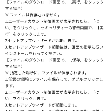
(1) 「本ソフトウェア」は、『現状のまま』の
【ファイルのダウンロード画面で、［実行］をクリック
状態で使用許諾されます。キヤノン、キヤノン
する場合】
のライセンサー、キヤノンの子会社、キヤノン
※ ファイルは保存されません。
の関連会社、それらの販売代理店または販売店
1.ユーザーアカウント制御画面が表示されたら、［は
のいずれも、「本ソフトウェア」に関して、商
い］をクリックし、セキュリティーの警告画面で、［実
品性および特定の目的への適合性の保証を含
行］をクリックします。
め、いかなる保証も、明示たると黙示たるとを
2.セットアップウィザードが起動します。
問わず一切しないものとします。
3.セットアップウィザード起動後は、画面の指示に従い
(2) キヤノン、キヤノンのライセンサー、キヤノ
インストールを行ってください。
ンの子会社、キヤノンの関連会社、それらの販
【ファイルのダウンロード画面で、［保存］をクリック
売代理店または販売店のいずれも、「本ソフト
ウェア」の使用または使用不能から生ずるいか
する場合】
なる損害（逸失利益およびその他の派生的また
※ 指定した場所に、ファイルが保存されます。
は付随的な損害を含むがこれらに限定されない
1.任意の場所にファイルを保存して、ダブルクリックし
全ての損害を言います。）について、適用法で
ます。
認められる限り、一切の責任を負わないものと
2.ユーザーアカウント制御画面が表示されたら、［は
します。たとえ、キヤノン、キヤノンのライセ
い］をクリックします。
ンサー、キヤノンの子会社、キヤノンの関連会
3.セットアップウィザードが起動します。
社、それらの販売代理店または販売店がかかる