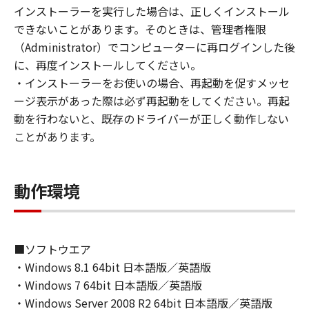
(1) お客様は、再使用許諾、譲渡、販売、頒
インストーラーを実行した場合は、正しくインストール
布、リースもしくは貸与その他の方法により、
できないことがあります。そのときは、管理者権限
第三者に「本ソフトウェア」を使用させること
（Administrator）でコンピューターに再ログインした後
はできません。
に、再度インストールしてください。
(2) お客様は、「本ソフトウェア」の全部また
・インストーラーをお使いの場合、再起動を促すメッセ
は一部を修正、改変、逆コンパイル、逆アセン
ージ表示があった際は必ず再起動をしてください。再起
ブル、その他リバースエンジニアリング等する
動を行わないと、既存のドライバーが正しく動作しない
ことはできません。また第三者にこのような行
ことがあります。
為をさせてはなりません。
３．著作権表示
動作環境
お客様は、「本ソフトウェア」に含まれるキヤ
ノンまたはキヤノンのライセンサーの著作権表
示を変更し、除去しもしくは削除してはなりま
せん。
■ソフトウエア
・Windows 8.1 64bit 日本語版／英語版
４．所有権
・Windows 7 64bit 日本語版／英語版
「本ソフトウェア」に係る権原および所有権
・Windows Server 2008 R2 64bit 日本語版／英語版
は、その内容によりキヤノンまたはキヤノンの