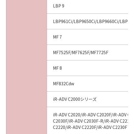
LBP 9
LBP961Ci/LBP9650Ci/LBP9660Ci/LBP99
MF 7
MF7525F/MF7625F/MF7725F
MF 8
MF832Cdw
iR-ADV C2000シリーズ
iR-ADV C2020/iR-ADV C2020F/iR-ADV C2
C2030F/iR-ADV C2030F-R/iR-ADV C2218F
C2220/iR-ADV C2220F/iR-ADV C2230F