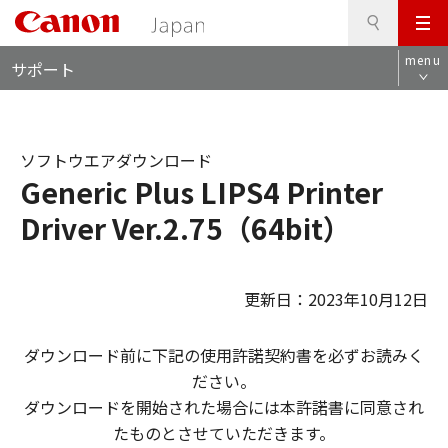
検
このページの本文へ
メ
索
ロ
ニ
menu
サポート
ー
ュ
カ
ー
ル
ナ
ソフトウエアダウンロード
ビ
Generic Plus LIPS4 Printer
Driver Ver.2.75（64bit）
更新日：2023年10月12日
ダウンロード前に下記の使用許諾契約書を必ずお読みく
ださい。
ダウンロードを開始された場合には本許諾書に同意され
たものとさせていただきます。