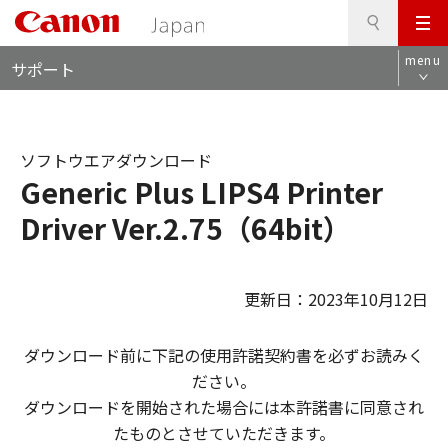
検
このページの本文へ
メ
索
ロ
ニ
menu
サポート
ー
ュ
カ
ー
ル
ナ
ソフトウエアダウンロード
ビ
Generic Plus LIPS4 Printer
Driver Ver.2.75（64bit）
更新日：2023年10月12日
ダウンロード前に下記の使用許諾契約書を必ずお読みく
ださい。
ダウンロードを開始された場合には本許諾書に同意され
たものとさせていただきます。