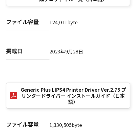
computer software" and "commercial
computer software documentation," as such
terms are used in 48 C.F.R. 12.212 (Sept 1995).
ファイル容量
Consistent with 48 C.F.R. 12.212 and 48 C.F.R.
124,011byte
227.7202-1 through 227.7202-4 (June 1995),
all U.S. Government End Users shall acquire
the SOFTWARE with only those rights set
掲載日
forth herein. The manufacturer is Canon
2023年9月28日
Inc./30-2, Shimomaruko 3-chome, Ohta-ku,
Tokyo 146-8501, Japan.
本条項中で使用される"the SOFTWARE"とは、
本契約書中で定義される「本ソフトウェア」を
意味し、指し示すものとします。
Generic Plus LIPS4 Printer Driver Ver.2.75 プ
リンタードライバー インストールガイド（日本
語）
10．分離可能性
本契約書のいずれかの条項またはその一部が法
律により無効であると決定された場合でも、そ
ファイル容量
の他の条項は完全に有効に存続するものとしま
1,330,505byte
す。