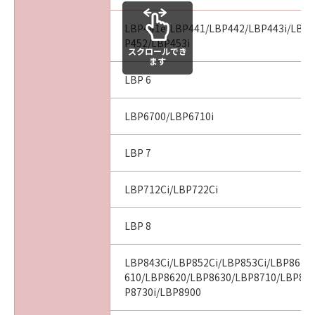
LBP441e/LBP441/LBP442/LBP443i/LBP4
P452/LBP453i
スクロールでき
ます
LBP 6
LBP6700/LBP6710i
LBP 7
LBP712Ci/LBP722Ci
LBP 8
LBP843Ci/LBP852Ci/LBP853Ci/LBP862C
610/LBP8620/LBP8630/LBP8710/LBP87
P8730i/LBP8900