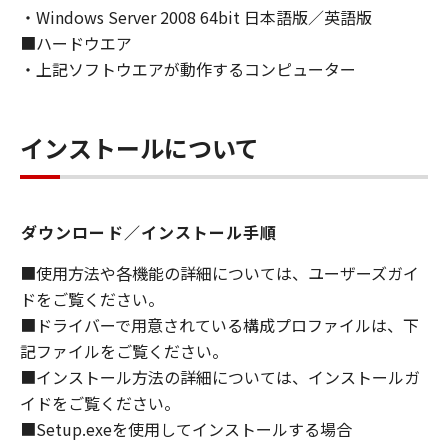
・Windows Server 2008 64bit 日本語版／英語版
ライセンサーに帰属します。
■ハードウエア
５．輸出
・上記ソフトウエアが動作するコンピューター
お客様は、日本国政府または関連する外国政府
より必要な許可等を得ることなしに、「本ソフ
トウェア」の全部または一部を、直接または間
インストールについて
接に輸出してはなりません。
６．サポートおよびアップデート
ダウンロード／インストール手順
キヤノン、キヤノンの子会社、関係会社、それ
らの販売代理店および販売店、並びにキヤノン
■使用方法や各機能の詳細については、ユーザーズガイ
のライセンサーは、お客様による「本ソフトウ
ドをご覧ください。
ェア」の使用を支援すること、および「本ソフ
■ドライバーで用意されている構成プロファイルは、下
トウェア」に対してアップデート、バグの修正
記ファイルをご覧ください。
あるいはサポートを行うことについて、いかな
■インストール方法の詳細については、インストールガ
る責任も負うものではありません。
イドをご覧ください。
７．保証の否認・免責
■Setup.exeを使用してインストールする場合