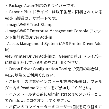
の非独占的権利をお客様に対して許諾します。
・Package Aware対応のドライバーです。
お客様は、また「指定機器」にネットワークを
・Generic Plus ドライバーは以下製品に同梱されている
通じて接続されたコンピューター上で、かかる
コンピューターの使用者に対して「本ソフトウ
Add-in製品は非サポートです。
ェア」を使用させることができますが、かかる
- imageWARE Trust Stamp
コンピューターの使用者に本契約書上の義務お
- imageWARE Enterprise Management Console アカウ
よび条件を遵守させるとともに、その履行に関
ント集計管理Driver Add-in
し全責任を負うことを条件とします。
- Access Management System (AMS Printer Driver Add-
(2) お客様は、上記(1)に基づいて「本ソフトウ
in)
ェア」を使用するためのバックアップとして、
AMS Printer Driver Add-inは、Generic Plus ドライバー
「本ソフトウェア」を１部、複製することがで
に標準同梱しているものをご利用ください。
きます。
・Canon Driver Configuration Toolをご使用の場合は、
(3) 上記(1)および(2)に定める場合を除き、キヤ
V4.20以降をご利用ください。
ノンまたはキヤノンのライセンサーのいかなる
・ご使用上の注意やインストール方法の概要は、フォル
知的財産権も、明示たると黙示たるとを問わ
ダー内のReadmeファイルをご参照してください。
ず、本契約書によってお客様に譲渡あるいは許
諾されるものではありません。
・インストールする前にAdministratorsのメンバーとし
てWindowsにログオンしてください。
２．制限
・お使いのコンピューターのユーザー権限を切り替えて