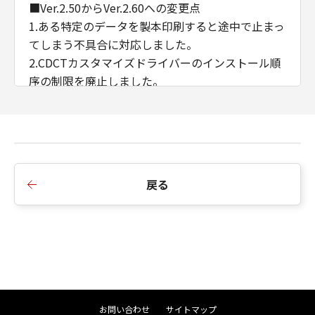
■Ver.2.50からVer.2.60への変更点
1.ある特定のデータを製本印刷すると途中で止まっ
てしまう不具合に対応しました。
2.CDCTカスタマイズドライバーのインストール順
序の制限を廃止しました。
3.AMSのWSD/IPP接続時のIPアドレス/ホスト名の
取得に対応しました。
■Ver.2.40からVer.2.50への変更点
1.インストーラーのダイアログ背景画像、アイコン
戻る
を変更しました。
2.インストーラーの探索時にSNMPコミュニティ名
を設定できるよう変更しました。
3.iPR C910/ C810/ C710/ C660において、マッチン
グモードにドライバー補正を追加しました。
4.Windows 11/ Windows Server 2022に対応しま
した。
お問い合わせ
サイトマップ