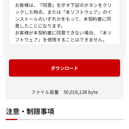
お客様は、『同意』を示す下記のボタンをクリ
ックした時点、または「本ソフトウェア」のイ
ンストールのいずれかをもって、本契約書に同
意したことになります。
お客様が本契約書に同意できない場合、「本ソ
フトウェア」を使用することはできません。
１．許諾
(1) キヤノンは、お客様が「キヤノン製品」を利
用する目的のために、「キヤノン製品」に直接
ダウンロード
またはネットワークを通じ接続される複数のコ
ンピューター（以下「指定機器」と言いま
す。）において、「本ソフトウェア」を使用
ファイル容量 50,018,128 byte
（本契約書においては、「本ソフトウェア」を
コンピューターの記憶媒体上にインストールす
ること、またはコンピューターにおいて表示す
注意・制限事項
ること、アクセスすること、もしくは実行する
ことのいずれも含むものとします。）するため