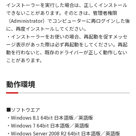
(1) お客様は、再使用許諾、譲渡、販売、頒
インストーラーを実行した場合は、正しくインストール
布、リースもしくは貸与その他の方法により、
できないことがあります。そのときは、管理者権限
第三者に「本ソフトウェア」を使用させること
（Administrator）でコンピューターに再ログインした後
はできません。
に、再度インストールしてください。
(2) お客様は、「本ソフトウェア」の全部また
・インストーラーをお使いの場合、再起動を促すメッセ
は一部を修正、改変、逆コンパイル、逆アセン
ージ表示があった際は必ず再起動をしてください。再起
ブル、その他リバースエンジニアリング等する
動を行わないと、既存のドライバーが正しく動作しない
ことはできません。また第三者にこのような行
ことがあります。
為をさせてはなりません。
３．著作権表示
動作環境
お客様は、「本ソフトウェア」に含まれるキヤ
ノンまたはキヤノンのライセンサーの著作権表
示を変更し、除去しもしくは削除してはなりま
せん。
■ソフトウエア
・Windows 8.1 64bit 日本語版／英語版
４．所有権
・Windows 7 64bit 日本語版／英語版
「本ソフトウェア」に係る権原および所有権
・Windows Server 2008 R2 64bit 日本語版／英語版
は、その内容によりキヤノンまたはキヤノンの