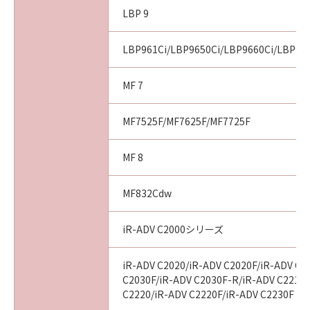
LBP 9
LBP961Ci/LBP9650Ci/LBP9660Ci/LBP99
MF 7
MF7525F/MF7625F/MF7725F
MF 8
MF832Cdw
iR-ADV C2000シリーズ
iR-ADV C2020/iR-ADV C2020F/iR-ADV C2
C2030F/iR-ADV C2030F-R/iR-ADV C2218F
C2220/iR-ADV C2220F/iR-ADV C2230F