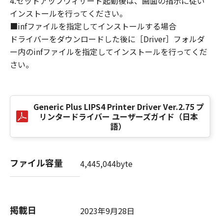
4.セットアップウィザード起動後は、画面の指示に従い
損害の可能性について知らされていた場合でも
インストールを行ってください。
同様です。
■infファイルを指定してインストールする場合
(3) キヤノン、キヤノンのライセンサー、キヤノ
ドライバーをダウンロードした後に［Driver］フォルダ
ンの子会社、キヤノンの関連会社、それらの販
ー内のinfファイルを指定してインストールを行ってくだ
売代理店または販売店のいずれも、「本ソフト
ウェア」、または「本ソフトウェア」の使用に
さい。
起因または関連してお客様と第三者との間に生
じたいかなる紛争についても、一切責任を負わ
ないものとします。
Generic Plus LIPS4 Printer Driver Ver.2.75 プ
リンタードライバー ユーザーズガイド（日本
８．契約期間
語）
(1) 本契約書は、お客様が、『同意』を示す下
記のボタンをクリックした時点、または「本ソ
フトウェア」をインストールした時点で発効
ファイル容量
4,445,044byte
し、下記(2)または(3)により終了されるまで有
効に存続します。
(2) お客様は、「本ソフトウェア」およびその
複製物のすべてを廃棄および消去することによ
掲載日
2023年9月28日
り、本契約書を終了させることができます。