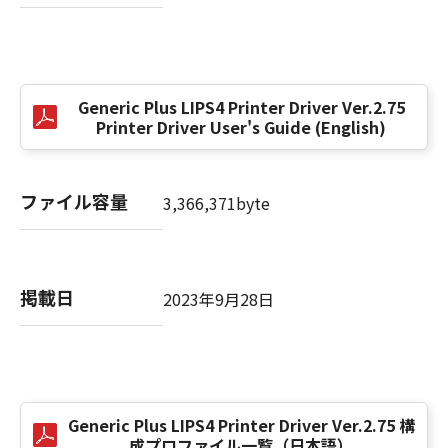
(3) お客様が本契約書のいずれかの条項に違反
した場合、本契約書は直ちに終了します。
(4) お客様は、上記(3)によって本契約書が終了
した場合、速やかに、「本ソフトウェア」およ
Generic Plus LIPS4 Printer Driver Ver.2.75
びその複製物のすべてを廃棄または消去するも
Printer Driver User's Guide (English)
のとします。
(5) 上記にかかわらず、本契約書第2条、第4条
から第7条まで、第8条第4項および第10条の規
ファイル容量
3,366,371byte
定は、本契約書の終了後も効力を有します。
９．U.S. GOVERNMENT RESTRICTED RIGHTS
NOTICE
掲載日
2023年9月28日
“米国政府エンドユーザー”とは、米国政府の機
関また団体を意味します。もしお客様が米国政
府エンドユーザーである場合、以下の規定が適
用されます：The SOFTWARE is a "commercial
item," as that term is defined at 48 C.F.R.
2.101 (Oct 1995), consisting of "commercial
Generic Plus LIPS4 Printer Driver Ver.2.75 構
成プロファイル一覧（日本語）