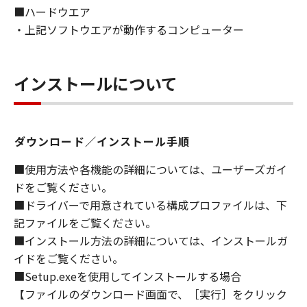
■ハードウエア
ライセンサーに帰属します。
・上記ソフトウエアが動作するコンピューター
５．輸出
お客様は、日本国政府または関連する外国政府
より必要な許可等を得ることなしに、「本ソフ
インストールについて
トウェア」の全部または一部を、直接または間
接に輸出してはなりません。
ダウンロード／インストール手順
６．サポートおよびアップデート
キヤノン、キヤノンの子会社、関係会社、それ
■使用方法や各機能の詳細については、ユーザーズガイ
らの販売代理店および販売店、並びにキヤノン
ドをご覧ください。
のライセンサーは、お客様による「本ソフトウ
■ドライバーで用意されている構成プロファイルは、下
ェア」の使用を支援すること、および「本ソフ
記ファイルをご覧ください。
トウェア」に対してアップデート、バグの修正
■インストール方法の詳細については、インストールガ
あるいはサポートを行うことについて、いかな
イドをご覧ください。
る責任も負うものではありません。
■Setup.exeを使用してインストールする場合
７．保証の否認・免責
【ファイルのダウンロード画面で、［実行］をクリック