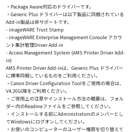
の非独占的権利をお客様に対して許諾します。
・Package Aware対応のドライバーです。
お客様は、また「指定機器」にネットワークを
・Generic Plus ドライバーは以下製品に同梱されている
通じて接続されたコンピューター上で、かかる
コンピューターの使用者に対して「本ソフトウ
Add-in製品は非サポートです。
ェア」を使用させることができますが、かかる
- imageWARE Trust Stamp
コンピューターの使用者に本契約書上の義務お
- imageWARE Enterprise Management Console アカウ
よび条件を遵守させるとともに、その履行に関
ント集計管理Driver Add-in
し全責任を負うことを条件とします。
- Access Management System (AMS Printer Driver Add-
(2) お客様は、上記(1)に基づいて「本ソフトウ
in)
ェア」を使用するためのバックアップとして、
AMS Printer Driver Add-inは、Generic Plus ドライバー
「本ソフトウェア」を１部、複製することがで
に標準同梱しているものをご利用ください。
きます。
・Canon Driver Configuration Toolをご使用の場合は、
(3) 上記(1)および(2)に定める場合を除き、キヤ
V4.20以降をご利用ください。
ノンまたはキヤノンのライセンサーのいかなる
・ご使用上の注意やインストール方法の概要は、フォル
知的財産権も、明示たると黙示たるとを問わ
ダー内のReadmeファイルをご参照してください。
ず、本契約書によってお客様に譲渡あるいは許
諾されるものではありません。
・インストールする前にAdministratorsのメンバーとし
てWindowsにログオンしてください。
２．制限
・お使いのコンピューターのユーザー権限を切り替えて