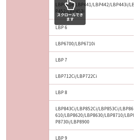
LBP441e/LBP441/LBP442/LBP443i/LBP4
P452/LBP453i
スクロールでき
ます
LBP 6
LBP6700/LBP6710i
LBP 7
LBP712Ci/LBP722Ci
LBP 8
LBP843Ci/LBP852Ci/LBP853Ci/LBP862C
610/LBP8620/LBP8630/LBP8710/LBP87
P8730i/LBP8900
LBP 9