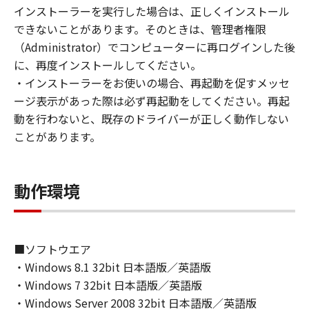
(1) お客様は、再使用許諾、譲渡、販売、頒
インストーラーを実行した場合は、正しくインストール
布、リースもしくは貸与その他の方法により、
できないことがあります。そのときは、管理者権限
第三者に「本ソフトウェア」を使用させること
（Administrator）でコンピューターに再ログインした後
はできません。
に、再度インストールしてください。
(2) お客様は、「本ソフトウェア」の全部また
・インストーラーをお使いの場合、再起動を促すメッセ
は一部を修正、改変、逆コンパイル、逆アセン
ージ表示があった際は必ず再起動をしてください。再起
ブル、その他リバースエンジニアリング等する
動を行わないと、既存のドライバーが正しく動作しない
ことはできません。また第三者にこのような行
ことがあります。
為をさせてはなりません。
３．著作権表示
動作環境
お客様は、「本ソフトウェア」に含まれるキヤ
ノンまたはキヤノンのライセンサーの著作権表
示を変更し、除去しもしくは削除してはなりま
せん。
■ソフトウエア
・Windows 8.1 32bit 日本語版／英語版
４．所有権
・Windows 7 32bit 日本語版／英語版
「本ソフトウェア」に係る権原および所有権
・Windows Server 2008 32bit 日本語版／英語版
は、その内容によりキヤノンまたはキヤノンの