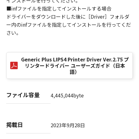
インストールを行ってください。
損害の可能性について知らされていた場合でも
■infファイルを指定してインストールする場合
同様です。
ドライバーをダウンロードした後に［Driver］フォルダ
(3) キヤノン、キヤノンのライセンサー、キヤノ
ー内のinfファイルを指定してインストールを行ってくだ
ンの子会社、キヤノンの関連会社、それらの販
さい。
売代理店または販売店のいずれも、「本ソフト
ウェア」、または「本ソフトウェア」の使用に
起因または関連してお客様と第三者との間に生
じたいかなる紛争についても、一切責任を負わ
Generic Plus LIPS4 Printer Driver Ver.2.75 プ
ないものとします。
リンタードライバー ユーザーズガイド（日本
語）
８．契約期間
(1) 本契約書は、お客様が、『同意』を示す下
記のボタンをクリックした時点、または「本ソ
ファイル容量
4,445,044byte
フトウェア」をインストールした時点で発効
し、下記(2)または(3)により終了されるまで有
効に存続します。
(2) お客様は、「本ソフトウェア」およびその
掲載日
2023年9月28日
複製物のすべてを廃棄および消去することによ
り、本契約書を終了させることができます。