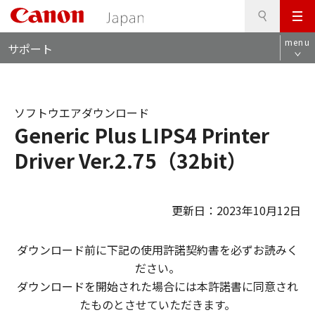
検
このページの本文へ
メ
索
ロ
ニ
menu
サポート
ー
ュ
カ
ー
ル
ナ
ソフトウエアダウンロード
ビ
Generic Plus LIPS4 Printer
Driver Ver.2.75（32bit）
更新日：2023年10月12日
ダウンロード前に下記の使用許諾契約書を必ずお読みく
ださい。
ダウンロードを開始された場合には本許諾書に同意され
たものとさせていただきます。