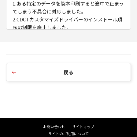
1.ある特定のデータを製本印刷すると途中で止まっ
てしまう不具合に対応しました。
2.CDCTカスタマイズドライバーのインストール順
序の制限を廃止しました。
3.AMSのWSD/IPP接続時のIPアドレス/ホスト名の
取得に対応しました。
■Ver.2.40からVer.2.50への変更点
1.インストーラーのダイアログ背景画像、アイコン
戻る
を変更しました。
2.インストーラーの探索時にSNMPコミュニティ名
を設定できるよう変更しました。
3.iPR C910/ C810/ C710/ C660において、マッチン
グモードにドライバー補正を追加しました。
■Ver.2.21からVer.2.40への変更点
お問い合わせ
サイトマップ
1.複数LAN接続環境におけるインストーラーの探索
サイトのご利用について