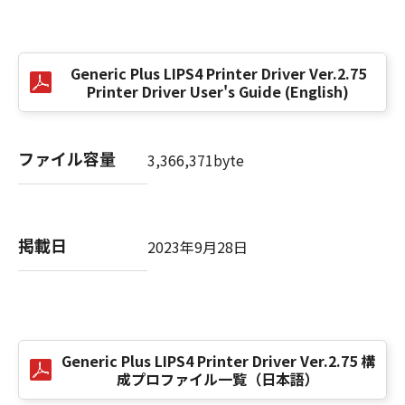
(3) お客様が本契約書のいずれかの条項に違反
した場合、本契約書は直ちに終了します。
(4) お客様は、上記(3)によって本契約書が終了
Generic Plus LIPS4 Printer Driver Ver.2.75
した場合、速やかに、「本ソフトウェア」およ
Printer Driver User's Guide (English)
びその複製物のすべてを廃棄または消去するも
のとします。
(5) 上記にかかわらず、本契約書第2条、第4条
ファイル容量
3,366,371byte
から第7条まで、第8条第4項および第10条の規
定は、本契約書の終了後も効力を有します。
９．U.S. GOVERNMENT RESTRICTED RIGHTS
掲載日
2023年9月28日
NOTICE
“米国政府エンドユーザー”とは、米国政府の機
関また団体を意味します。もしお客様が米国政
府エンドユーザーである場合、以下の規定が適
用されます：The SOFTWARE is a "commercial
Generic Plus LIPS4 Printer Driver Ver.2.75 構
item," as that term is defined at 48 C.F.R.
成プロファイル一覧（日本語）
2.101 (Oct 1995), consisting of "commercial