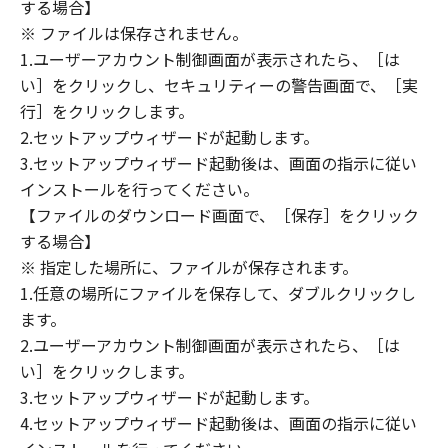
(1) 「本ソフトウェア」は、『現状のまま』の
する場合】
状態で使用許諾されます。キヤノン、キヤノン
※ ファイルは保存されません。
のライセンサー、キヤノンの子会社、キヤノン
1.ユーザーアカウント制御画面が表示されたら、［は
の関連会社、それらの販売代理店または販売店
い］をクリックし、セキュリティーの警告画面で、［実
のいずれも、「本ソフトウェア」に関して、商
行］をクリックします。
品性および特定の目的への適合性の保証を含
2.セットアップウィザードが起動します。
め、いかなる保証も、明示たると黙示たるとを
3.セットアップウィザード起動後は、画面の指示に従い
問わず一切しないものとします。
インストールを行ってください。
(2) キヤノン、キヤノンのライセンサー、キヤノ
【ファイルのダウンロード画面で、［保存］をクリック
ンの子会社、キヤノンの関連会社、それらの販
する場合】
売代理店または販売店のいずれも、「本ソフト
ウェア」の使用または使用不能から生ずるいか
※ 指定した場所に、ファイルが保存されます。
なる損害（逸失利益およびその他の派生的また
1.任意の場所にファイルを保存して、ダブルクリックし
は付随的な損害を含むがこれらに限定されない
ます。
全ての損害を言います。）について、適用法で
2.ユーザーアカウント制御画面が表示されたら、［は
認められる限り、一切の責任を負わないものと
い］をクリックします。
します。たとえ、キヤノン、キヤノンのライセ
3.セットアップウィザードが起動します。
ンサー、キヤノンの子会社、キヤノンの関連会
4.セットアップウィザード起動後は、画面の指示に従い
社、それらの販売代理店または販売店がかかる