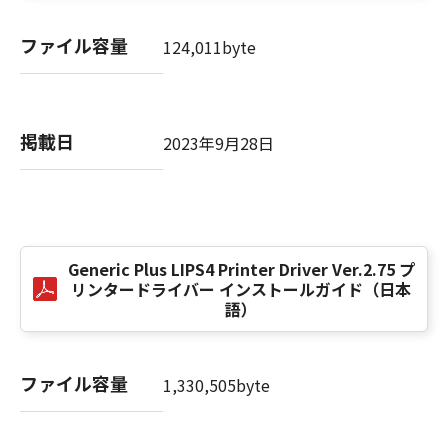
computer software" and "commercial
computer software documentation," as such
ファイル容量
124,011byte
terms are used in 48 C.F.R. 12.212 (Sept 1995).
Consistent with 48 C.F.R. 12.212 and 48 C.F.R.
227.7202-1 through 227.7202-4 (June 1995),
all U.S. Government End Users shall acquire
掲載日
2023年9月28日
the SOFTWARE with only those rights set
forth herein. The manufacturer is Canon
Inc./30-2, Shimomaruko 3-chome, Ohta-ku,
Tokyo 146-8501, Japan.
本条項中で使用される"the SOFTWARE"とは、
本契約書中で定義される「本ソフトウェア」を
Generic Plus LIPS4 Printer Driver Ver.2.75 プ
意味し、指し示すものとします。
リンタードライバー インストールガイド（日本
語）
10．分離可能性
本契約書のいずれかの条項またはその一部が法
ファイル容量
律により無効であると決定された場合でも、そ
1,330,505byte
の他の条項は完全に有効に存続するものとしま
す。