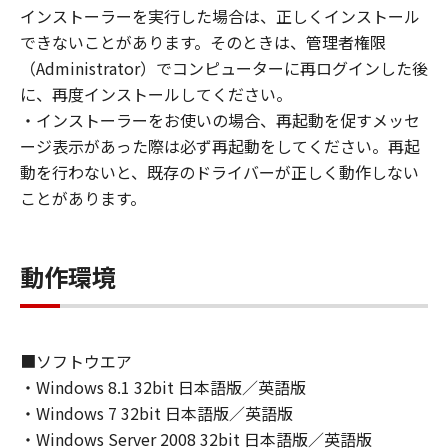
(1) お客様は、再使用許諾、譲渡、販売、頒
インストーラーを実行した場合は、正しくインストール
布、リースもしくは貸与その他の方法により、
できないことがあります。そのときは、管理者権限
第三者に「本ソフトウェア」を使用させること
（Administrator）でコンピューターに再ログインした後
はできません。
に、再度インストールしてください。
(2) お客様は、「本ソフトウェア」の全部また
・インストーラーをお使いの場合、再起動を促すメッセ
は一部を修正、改変、逆コンパイル、逆アセン
ージ表示があった際は必ず再起動をしてください。再起
ブル、その他リバースエンジニアリング等する
動を行わないと、既存のドライバーが正しく動作しない
ことはできません。また第三者にこのような行
ことがあります。
為をさせてはなりません。
３．著作権表示
動作環境
お客様は、「本ソフトウェア」に含まれるキヤ
ノンまたはキヤノンのライセンサーの著作権表
示を変更し、除去しもしくは削除してはなりま
せん。
■ソフトウエア
・Windows 8.1 32bit 日本語版／英語版
４．所有権
・Windows 7 32bit 日本語版／英語版
「本ソフトウェア」に係る権原および所有権
・Windows Server 2008 32bit 日本語版／英語版
は、その内容によりキヤノンまたはキヤノンの