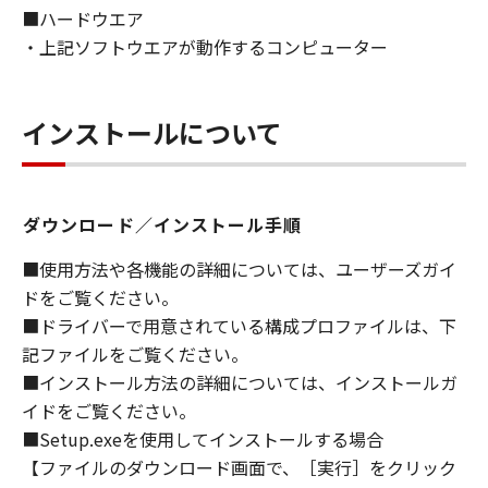
■ハードウエア
ライセンサーに帰属します。
・上記ソフトウエアが動作するコンピューター
５．輸出
お客様は、日本国政府または関連する外国政府
より必要な許可等を得ることなしに、「本ソフ
インストールについて
トウェア」の全部または一部を、直接または間
接に輸出してはなりません。
ダウンロード／インストール手順
６．サポートおよびアップデート
キヤノン、キヤノンの子会社、関係会社、それ
■使用方法や各機能の詳細については、ユーザーズガイ
らの販売代理店および販売店、並びにキヤノン
ドをご覧ください。
のライセンサーは、お客様による「本ソフトウ
■ドライバーで用意されている構成プロファイルは、下
ェア」の使用を支援すること、および「本ソフ
記ファイルをご覧ください。
トウェア」に対してアップデート、バグの修正
■インストール方法の詳細については、インストールガ
あるいはサポートを行うことについて、いかな
イドをご覧ください。
る責任も負うものではありません。
■Setup.exeを使用してインストールする場合
７．保証の否認・免責
【ファイルのダウンロード画面で、［実行］をクリック