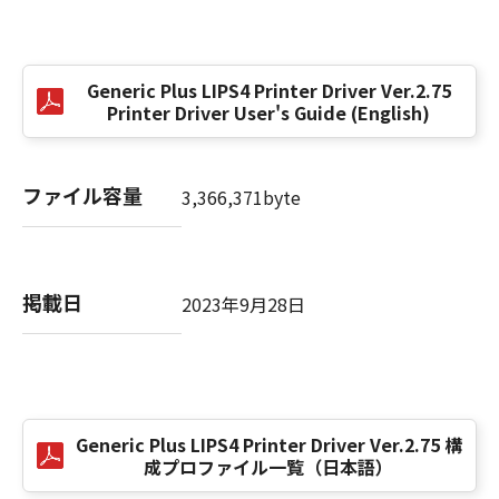
(3) お客様が本契約書のいずれかの条項に違反
した場合、本契約書は直ちに終了します。
(4) お客様は、上記(3)によって本契約書が終了
Generic Plus LIPS4 Printer Driver Ver.2.75
した場合、速やかに、「本ソフトウェア」およ
Printer Driver User's Guide (English)
びその複製物のすべてを廃棄または消去するも
のとします。
(5) 上記にかかわらず、本契約書第2条、第4条
ファイル容量
3,366,371byte
から第7条まで、第8条第4項および第10条の規
定は、本契約書の終了後も効力を有します。
９．U.S. GOVERNMENT RESTRICTED RIGHTS
掲載日
2023年9月28日
NOTICE
“米国政府エンドユーザー”とは、米国政府の機
関また団体を意味します。もしお客様が米国政
府エンドユーザーである場合、以下の規定が適
用されます：The SOFTWARE is a "commercial
Generic Plus LIPS4 Printer Driver Ver.2.75 構
item," as that term is defined at 48 C.F.R.
成プロファイル一覧（日本語）
2.101 (Oct 1995), consisting of "commercial