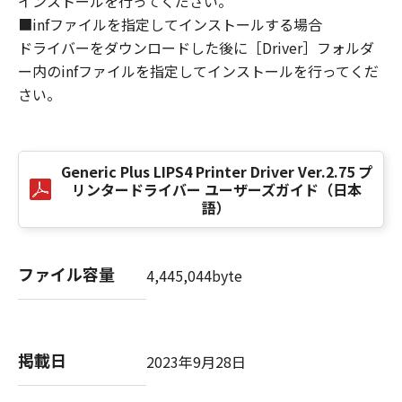
インストールを行ってください。
損害の可能性について知らされていた場合でも
■infファイルを指定してインストールする場合
同様です。
ドライバーをダウンロードした後に［Driver］フォルダ
(3) キヤノン、キヤノンのライセンサー、キヤノ
ー内のinfファイルを指定してインストールを行ってくだ
ンの子会社、キヤノンの関連会社、それらの販
さい。
売代理店または販売店のいずれも、「本ソフト
ウェア」、または「本ソフトウェア」の使用に
起因または関連してお客様と第三者との間に生
じたいかなる紛争についても、一切責任を負わ
Generic Plus LIPS4 Printer Driver Ver.2.75 プ
ないものとします。
リンタードライバー ユーザーズガイド（日本
語）
８．契約期間
(1) 本契約書は、お客様が、『同意』を示す下
記のボタンをクリックした時点、または「本ソ
ファイル容量
4,445,044byte
フトウェア」をインストールした時点で発効
し、下記(2)または(3)により終了されるまで有
効に存続します。
(2) お客様は、「本ソフトウェア」およびその
掲載日
2023年9月28日
複製物のすべてを廃棄および消去することによ
り、本契約書を終了させることができます。