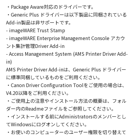
の非独占的権利をお客様に対して許諾します。
・Package Aware対応のドライバーです。
お客様は、また「指定機器」にネットワークを
・Generic Plus ドライバーは以下製品に同梱されている
通じて接続されたコンピューター上で、かかる
コンピューターの使用者に対して「本ソフトウ
Add-in製品は非サポートです。
ェア」を使用させることができますが、かかる
- imageWARE Trust Stamp
コンピューターの使用者に本契約書上の義務お
- imageWARE Enterprise Management Console アカウ
よび条件を遵守させるとともに、その履行に関
ント集計管理Driver Add-in
し全責任を負うことを条件とします。
- Access Management System (AMS Printer Driver Add-
(2) お客様は、上記(1)に基づいて「本ソフトウ
in)
ェア」を使用するためのバックアップとして、
AMS Printer Driver Add-inは、Generic Plus ドライバー
「本ソフトウェア」を１部、複製することがで
に標準同梱しているものをご利用ください。
きます。
・Canon Driver Configuration Toolをご使用の場合は、
(3) 上記(1)および(2)に定める場合を除き、キヤ
V4.20以降をご利用ください。
ノンまたはキヤノンのライセンサーのいかなる
・ご使用上の注意やインストール方法の概要は、フォル
知的財産権も、明示たると黙示たるとを問わ
ダー内のReadmeファイルをご参照してください。
ず、本契約書によってお客様に譲渡あるいは許
諾されるものではありません。
・インストールする前にAdministratorsのメンバーとし
てWindowsにログオンしてください。
２．制限
・お使いのコンピューターのユーザー権限を切り替えて