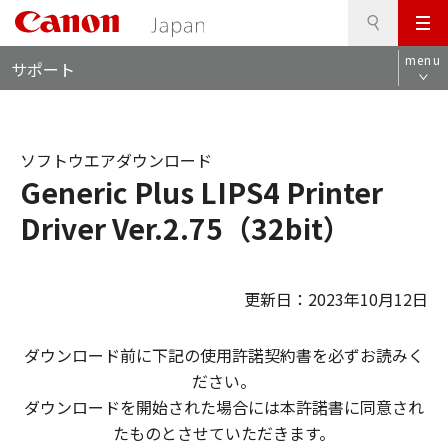
検
このページの本文へ
メ
索
ロ
ニ
menu
サポート
ー
ュ
カ
ー
ル
ナ
ソフトウエアダウンロード
ビ
Generic Plus LIPS4 Printer
Driver Ver.2.75（32bit）
更新日：2023年10月12日
ダウンロード前に下記の使用許諾契約書を必ずお読みく
ださい。
ダウンロードを開始された場合には本許諾書に同意され
たものとさせていただきます。