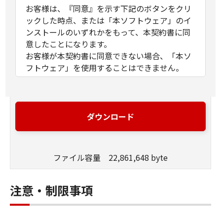
お客様は、『同意』を示す下記のボタンをクリ
ックした時点、または「本ソフトウェア」のイ
ンストールのいずれかをもって、本契約書に同
意したことになります。
お客様が本契約書に同意できない場合、「本ソ
フトウェア」を使用することはできません。
１．許諾
(1) キヤノンは、お客様が「キヤノン製品」を利
用する目的のために、「キヤノン製品」に直接
ダウンロード
またはネットワークを通じ接続される複数のコ
ンピューター（以下「指定機器」と言いま
す。）において、「本ソフトウェア」を使用
ファイル容量 22,861,648 byte
（本契約書においては、「本ソフトウェア」を
コンピューターの記憶媒体上にインストールす
ること、またはコンピューターにおいて表示す
注意・制限事項
ること、アクセスすること、もしくは実行する
ことのいずれも含むものとします。）するため