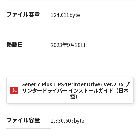
computer software" and "commercial
computer software documentation," as such
ファイル容量
124,011byte
terms are used in 48 C.F.R. 12.212 (Sept 1995).
Consistent with 48 C.F.R. 12.212 and 48 C.F.R.
227.7202-1 through 227.7202-4 (June 1995),
all U.S. Government End Users shall acquire
掲載日
2023年9月28日
the SOFTWARE with only those rights set
forth herein. The manufacturer is Canon
Inc./30-2, Shimomaruko 3-chome, Ohta-ku,
Tokyo 146-8501, Japan.
本条項中で使用される"the SOFTWARE"とは、
本契約書中で定義される「本ソフトウェア」を
Generic Plus LIPS4 Printer Driver Ver.2.75 プ
意味し、指し示すものとします。
リンタードライバー インストールガイド（日本
語）
10．分離可能性
本契約書のいずれかの条項またはその一部が法
ファイル容量
律により無効であると決定された場合でも、そ
1,330,505byte
の他の条項は完全に有効に存続するものとしま
す。