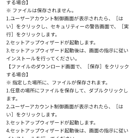
(1) 「本ソフトウェア」は、『現状のまま』の
する場合】
状態で使用許諾されます。キヤノン、キヤノン
※ ファイルは保存されません。
のライセンサー、キヤノンの子会社、キヤノン
1.ユーザーアカウント制御画面が表示されたら、［は
の関連会社、それらの販売代理店または販売店
い］をクリックし、セキュリティーの警告画面で、［実
のいずれも、「本ソフトウェア」に関して、商
行］をクリックします。
品性および特定の目的への適合性の保証を含
2.セットアップウィザードが起動します。
め、いかなる保証も、明示たると黙示たるとを
3.セットアップウィザード起動後は、画面の指示に従い
問わず一切しないものとします。
インストールを行ってください。
(2) キヤノン、キヤノンのライセンサー、キヤノ
【ファイルのダウンロード画面で、［保存］をクリック
ンの子会社、キヤノンの関連会社、それらの販
する場合】
売代理店または販売店のいずれも、「本ソフト
ウェア」の使用または使用不能から生ずるいか
※ 指定した場所に、ファイルが保存されます。
なる損害（逸失利益およびその他の派生的また
1.任意の場所にファイルを保存して、ダブルクリックし
は付随的な損害を含むがこれらに限定されない
ます。
全ての損害を言います。）について、適用法で
2.ユーザーアカウント制御画面が表示されたら、［は
認められる限り、一切の責任を負わないものと
い］をクリックします。
します。たとえ、キヤノン、キヤノンのライセ
3.セットアップウィザードが起動します。
ンサー、キヤノンの子会社、キヤノンの関連会
4.セットアップウィザード起動後は、画面の指示に従い
社、それらの販売代理店または販売店がかかる