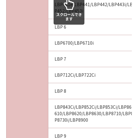
LBP441e/LBP441/LBP442/LBP443i/LBP4
P452/LBP453i
スクロールでき
ます
LBP 6
LBP6700/LBP6710i
LBP 7
LBP712Ci/LBP722Ci
LBP 8
LBP843Ci/LBP852Ci/LBP853Ci/LBP862C
610/LBP8620/LBP8630/LBP8710/LBP87
P8730i/LBP8900
LBP 9