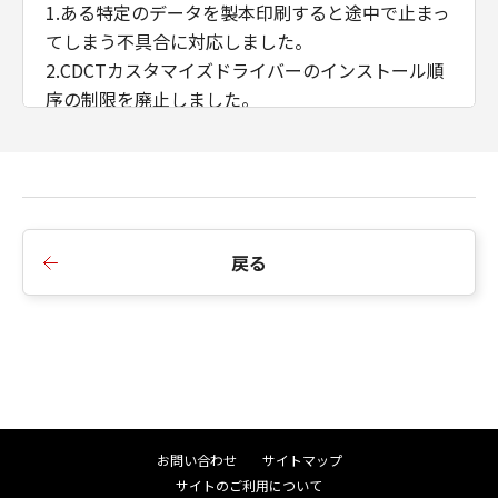
1.ある特定のデータを製本印刷すると途中で止まっ
てしまう不具合に対応しました。
2.CDCTカスタマイズドライバーのインストール順
序の制限を廃止しました。
3.AMSのWSD/IPP接続時のIPアドレス/ホスト名の
取得に対応しました。
■Ver.2.40からVer.2.50への変更点
1.インストーラーのダイアログ背景画像、アイコン
戻る
を変更しました。
2.インストーラーの探索時にSNMPコミュニティ名
を設定できるよう変更しました。
3.iPR C910/ C810/ C710/ C660において、マッチン
グモードにドライバー補正を追加しました。
■Ver.2.21からVer.2.40への変更点
お問い合わせ
サイトマップ
1.複数LAN接続環境におけるインストーラーの探索
サイトのご利用について