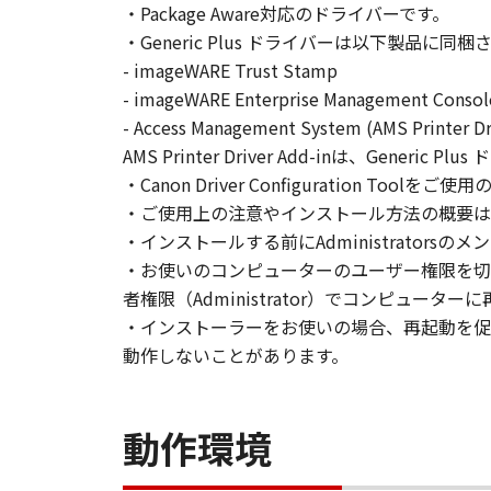
・Package Aware対応のドライバーです。
とはできません。
・Generic Plus ドライバーは以下製品に同
(2) お客様は、「本ソフトウェア
- imageWARE Trust Stamp
することはできません。また第三者
- imageWARE Enterprise Management Co
- Access Management System (AMS Printer Dr
３．著作権表示
お客様は、「本ソフトウェア」に含
AMS Printer Driver Add-inは、Gen
りません。
・Canon Driver Configuration Too
・ご使用上の注意やインストール方法の概要は
４．所有権
・インストールする前にAdministrators
「本ソフトウェア」に係る権原およ
・お使いのコンピューターのユーザー権限を切
者権限（Administrator）でコンピュー
５．輸出
・インストーラーをお使いの場合、再起動を促
お客様は、日本国政府または関連す
動作しないことがあります。
は間接に輸出してはなりません。
６．サポートおよびアップデート
動作環境
キヤノン、キヤノンの子会社、関係
トウェア」の使用を支援すること、