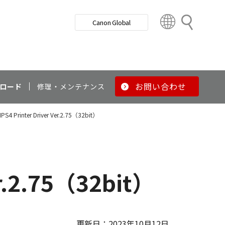
検
Canon Global
索
C
o
u
n
t
r
お問い合わせ
ロード
修理・メンテナンス
y
&
LIPS4 Printer Driver Ver.2.75（32bit）
R
e
g
i
o
er.2.75（32bit）
n
更新日：2023年10月12日