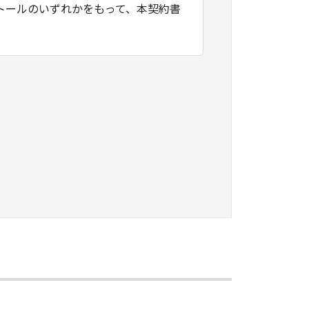
トールのいずれかをもって、本契約書
たはネットワークを通じ接続される複
契約書においては、「本ソフトウェ
すること、アクセスすること、もしく
ます。お客様は、また「指定機器」に
本ソフトウェア」を使用させることが
、その履行に関し全責任を負うことを
本ソフトウェア」を１部、複製すること
知的財産権も、明示たると黙示たるとを問
に「本ソフトウェア」を使用させるこ