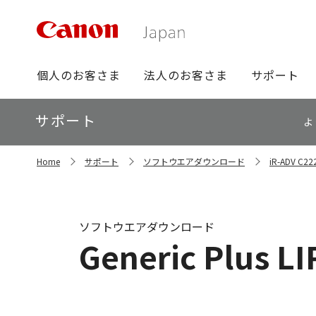
グ
個人のお客さま
法人のお客さま
サポート
ロ
ー
ロ
サポート
バ
よ
ー
ル
カ
ナ
サ
ル
Home
サポート
ソフトウエアダウンロード
iR-ADV 
イ
ビ
ナ
ト
ビ
内
の
現
ソフトウエアダウンロード
在
Generic Plus LI
位
置