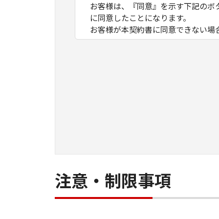
お客様は、『同意』を示す下記のボ
に同意したことになります。
お客様が本契約書に同意できない場
１．許諾
(1) キヤノンは、お客様が「キヤ
数のコンピューター（以下「指定機
ア」をコンピューターの記憶媒体上
は実行することのいずれも含むもの
ネットワークを通じて接続されたコ
できますが、かかるコンピューター
条件とします。
(2) お客様は、上記(1)に基づ
ができます。
(3) 上記(1)および(2)に定め
注意・制限事項
わず、本契約書によってお客様に譲
２．制限
(1) お客様は、再使用許諾、譲渡