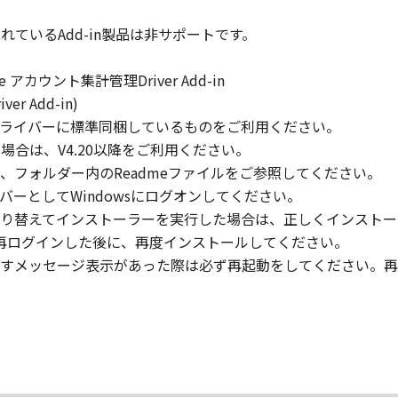
梱されているAdd-in製品は非サポートです。
」の全部または一部を修正、改変、逆コンパイル、逆アセンブル
にこのような行為をさせてはなりません。
nsole アカウント集計管理Driver Add-in
iver Add-in)
まれるキヤノンまたはキヤノンのライセンサーの著作権表示を
eric Plus ドライバーに標準同梱しているものをご利用ください。
lをご使用の場合は、V4.20以降をご利用ください。
、フォルダー内のReadmeファイルをご参照してください。
のメンバーとしてWindowsにログオンしてください。
び所有権は、その内容によりキヤノンまたはキヤノンのライセ
り替えてインストーラーを実行した場合は、正しくインストー
ターに再ログインした後に、再度インストールしてください。
すメッセージ表示があった際は必ず再起動をしてください。再
る外国政府より必要な許可等を得ることなしに、「本ソフトウ
会社、それらの販売代理店および販売店、並びにキヤノンのラ
および「本ソフトウェア」に対してアップデート、バグの修正