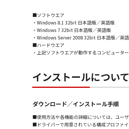
て、いかなる責任も負うものではあ
■ソフトウエア
７．保証の否認・免責
(1) 「本ソフトウェア」は、『現
・Windows 8.1 32bit 日本語版／英語版
ノンの関連会社、それらの販売代理
・Windows 7 32bit 日本語版／英語版
証を含め、いかなる保証も、明示た
・Windows Server 2008 32bit 日本語版／英
(2) キヤノン、キヤノンのライセ
■ハードウエア
ソフトウェア」の使用または使用不
・上記ソフトウエアが動作するコンピューター
定されない全ての損害を言います。
ヤノンのライセンサー、キヤノンの
されていた場合でも同様です。
インストールについ
(3) キヤノン、キヤノンのライセ
ソフトウェア」、または「本ソフト
責任を負わないものとします。
ダウンロード／インストール手順
８．契約期間
(1) 本契約書は、お客様が、『同
■使用方法や各機能の詳細については、ユーザ
効し、下記(2)または(3)により終
■ドライバーで用意されている構成プロファイ
(2) お客様は、「本ソフトウェア