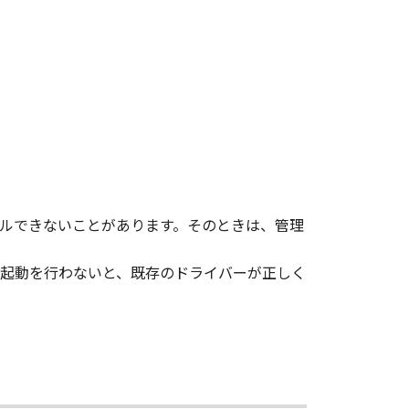
、その他リバースエンジニアリング等
変更し、除去しもしくは削除してはな
ンサーに帰属します。
ルできないことがあります。そのときは、管理
起動を行わないと、既存のドライバーが正しく
ェア」の全部または一部を、直接また
イセンサーは、お客様による「本ソフ
あるいはサポートを行うことについ