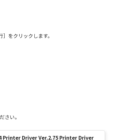
その複製物のすべてを廃棄または消去す
は、本契約書の終了後も効力を有しま
行］をクリックします。
ンドユーザーである場合、以下の規定
 (Oct 1995), consisting of
terms are used in 48 C.F.R. 12.212
e 1995), all U.S. Government End
 Canon Inc./30-2, Shimomaruko 3-
味し、指し示すものとします。
ください。
の条項は完全に有効に存続するものと
 Printer Driver Ver.2.75 Printer Driver