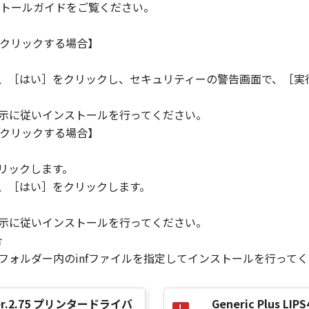
トールガイドをご覧ください。
の条項に違反した場合、本契約書は直ちに終了します。
て本契約書が終了した場合、速やかに、「本ソフトウェア」および
クリックする場合】
2条、第4条から第7条まで、第8条第4項および第10条の規定
ら、［はい］をクリックし、セキュリティーの警告画面で、［実
指示に従いインストールを行ってください。
D RIGHTS NOTICE
クリックする場合】
米国政府の機関また団体を意味します。もしお客様が米国政府エ
。
rcial item," as that term is defined at 48 C.F.R. 2.101
リックします。
d "commercial computer software documentation," as such 
ら、［はい］をクリックします。
.R. 12.212 and 48 C.F.R. 227.7202-1 through 227.7202-4 (Jun
ith only those rights set forth herein. The manufacturer is
指示に従いインストールを行ってください。
Japan.
合
TWARE"とは、本契約書中で定義される「本ソフトウェア」を意
］フォルダー内のinfファイルを指定してインストールを行って
の一部が法律により無効であると決定された場合でも、その他
ver Ver.2.75 プリンタードライバ
Generic Plus LIPS4