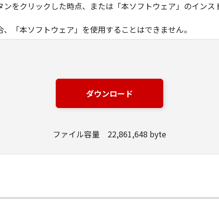
タンをクリックした時点、または「本ソフトウェア」のインス
合、「本ソフトウェア」を使用することはできません。
ノン製品」を利用する目的のために、「キヤノン製品」に直接ま
器」と言います。）において、「本ソフトウェア」を使用（本
にインストールすること、またはコンピューターにおいて表示
ダウンロード
とします。）するための非独占的権利をお客様に対して許諾し
ンピューター上で、かかるコンピューターの使用者に対して「
の使用者に本契約書上の義務および条件を遵守させるとともに
ファイル容量 22,861,648 byte
いて「本ソフトウェア」を使用するためのバックアップとして、「
る場合を除き、キヤノンまたはキヤノンのライセンサーのいかなる
渡あるいは許諾されるものではありません。
、販売、頒布、リースもしくは貸与その他の方法により、第三者