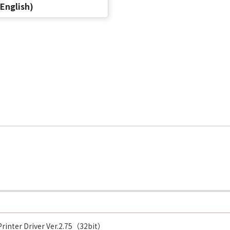
(English)
Printer Driver Ver.2.75（32bit）