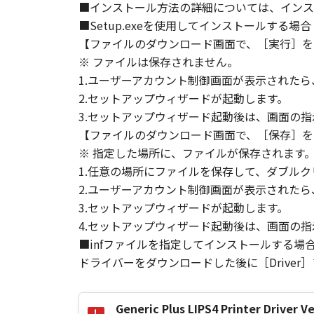
■インストール方法の詳細については、インス
す。
■Setup.exeを使用してインストールする場合
(3) お客様が本契約書のいずれか
(4) お客様は、上記(3)によっ
【ファイルのダウンロード画面で、［実行］を
るものとします。
※ ファイルは保存されません。
(5) 上記にかかわらず、本契約書第
1.ユーザーアカウント制御画面が表示された
す。
2.セットアップウィザードが起動します。
3.セットアップウィザード起動後は、画面の
９．U.S. GOVERNMENT RESTRICTE
【ファイルのダウンロード画面で、［保存］を
“米国政府エンドユーザー”とは、
※ 指定した場所に、ファイルが保存されます
が適用されます：The SOFTWARE is a "comme
1.任意の場所にファイルを保存して、ダブルク
"commercial computer software" an
2.ユーザーアカウント制御画面が表示された
(Sept 1995). Consistent with 48 C.F
3.セットアップウィザードが起動します。
Users shall acquire the SOFTWARE w
4.セットアップウィザード起動後は、画面の
chome, Ohta-ku, Tokyo 146-8501, 
■infファイルを指定してインストールする場
本条項中で使用される"the SOF
ドライバーをダウンロードした後に［Driver
10．分離可能性
本契約書のいずれかの条項またはそ
Generic Plus LIPS4 Printer Dri
します。