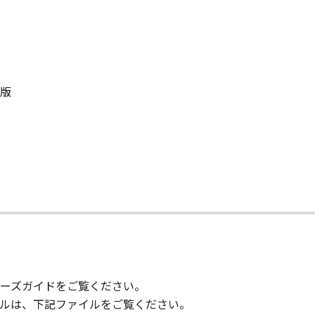
りません。
状のまま』の状態で使用許諾されます。キヤノン、キヤノンのラ
店または販売店のいずれも、「本ソフトウェア」に関して、商
ると黙示たるとを問わず一切しないものとします。
語版
ンサー、キヤノンの子会社、キヤノンの関連会社、それらの販売
能から生ずるいかなる損害（逸失利益およびその他の派生的ま
）について、適用法で認められる限り、一切の責任を負わない
子会社、キヤノンの関連会社、それらの販売代理店または販売
て
ンサー、キヤノンの子会社、キヤノンの関連会社、それらの販売
ウェア」の使用に起因または関連してお客様と第三者との間に
意』を示す下記のボタンをクリックした時点、または「本ソフト
ーズガイドをご覧ください。
了されるまで有効に存続します。
ルは、下記ファイルをご覧ください。
」およびその複製物のすべてを廃棄および消去することにより、