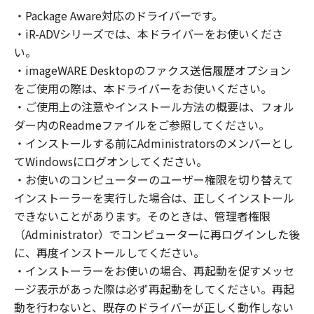
の非独占的権利をお客様に対して許諾します。
・Package Aware対応のドライバーです。
お客様は、また「指定機器」にネットワークを
・iR-ADVシリーズでは、本ドライバーをお使いくださ
通じて接続されたコンピューター上で、かかる
コンピューターの使用者に対して「本ソフトウ
い。
ェア」を使用させることができますが、かかる
・imageWARE Desktopのファクス送信履歴オプション
コンピューターの使用者に本契約書上の義務お
をご使用の際は、本ドライバーをお使いください。
よび条件を遵守させるとともに、その履行に関
・ご使用上の注意やインストール方法の概要は、フォル
し全責任を負うことを条件とします。
ダー内のReadmeファイルをご参照してください。
(2) お客様は、上記(1)に基づいて「本ソフトウ
・インストールする前にAdministratorsのメンバーとし
ェア」を使用するためのバックアップとして、
てWindowsにログオンしてください。
「本ソフトウェア」を１部、複製することがで
・お使いのコンピューターのユーザー権限を切り替えて
きます。
インストーラーを実行した場合は、正しくインストール
(3) 上記(1)および(2)に定める場合を除き、キヤ
できないことがあります。そのときは、管理者権限
ノンまたはキヤノンのライセンサーのいかなる
（Administrator）でコンピューターに再ログインした後
知的財産権も、明示たると黙示たるとを問わ
に、再度インストールしてください。
ず、本契約書によってお客様に譲渡あるいは許
諾されるものではありません。
・インストーラーをお使いの場合、再起動を促すメッセ
ージ表示があった際は必ず再起動をしてください。再起
２．制限
動を行わないと、既存のドライバーが正しく動作しない