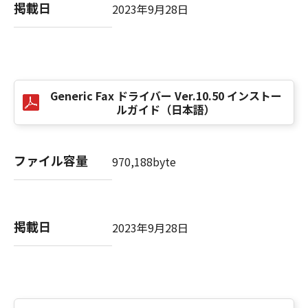
computer software" and "commercial
掲載日
2023年9月28日
computer software documentation," as such
terms are used in 48 C.F.R. 12.212 (Sept 1995).
Consistent with 48 C.F.R. 12.212 and 48 C.F.R.
227.7202-1 through 227.7202-4 (June 1995),
all U.S. Government End Users shall acquire
Generic Fax ドライバー Ver.10.50 インストー
the SOFTWARE with only those rights set
ルガイド（日本語）
forth herein. The manufacturer is Canon
Inc./30-2, Shimomaruko 3-chome, Ohta-ku,
Tokyo 146-8501, Japan.
ファイル容量
970,188byte
本条項中で使用される"the SOFTWARE"とは、
本契約書中で定義される「本ソフトウェア」を
意味し、指し示すものとします。
掲載日
2023年9月28日
10．分離可能性
本契約書のいずれかの条項またはその一部が法
律により無効であると決定された場合でも、そ
の他の条項は完全に有効に存続するものとしま
す。