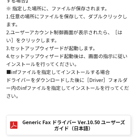
する場合】
損害の可能性について知らされていた場合でも
※ 指定した場所に、ファイルが保存されます。
同様です。
1.任意の場所にファイルを保存して、ダブルクリックし
(3) キヤノン、キヤノンのライセンサー、キヤノ
ます。
ンの子会社、キヤノンの関連会社、それらの販
2.ユーザーアカウント制御画面が表示されたら、［は
売代理店または販売店のいずれも、「本ソフト
ウェア」、または「本ソフトウェア」の使用に
い］をクリックします。
起因または関連してお客様と第三者との間に生
3.セットアップウィザードが起動します。
じたいかなる紛争についても、一切責任を負わ
4.セットアップウィザード起動後は、画面の指示に従い
ないものとします。
インストールを行ってください。
■infファイルを指定してインストールする場合
８．契約期間
ドライバーをダウンロードした後に［Driver］フォルダ
(1) 本契約書は、お客様が、『同意』を示す下
ー内のinfファイルを指定してインストールを行ってくだ
記のボタンをクリックした時点、または「本ソ
さい。
フトウェア」をインストールした時点で発効
し、下記(2)または(3)により終了されるまで有
効に存続します。
(2) お客様は、「本ソフトウェア」およびその
Generic Fax ドライバー Ver.10.50 ユーザーズ
複製物のすべてを廃棄および消去することによ
ガイド（日本語）
り、本契約書を終了させることができます。