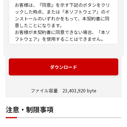
お客様は、『同意』を示す下記のボタンをクリ
ックした時点、または「本ソフトウェア」のイ
ンストールのいずれかをもって、本契約書に同
意したことになります。
お客様が本契約書に同意できない場合、「本ソ
フトウェア」を使用することはできません。
１．許諾
(1) キヤノンは、お客様が「キヤノン製品」を利
用する目的のために、「キヤノン製品」に直接
ダウンロード
またはネットワークを通じ接続される複数のコ
ンピューター（以下「指定機器」と言いま
す。）において、「本ソフトウェア」を使用
ファイル容量 23,403,920 byte
（本契約書においては、「本ソフトウェア」を
コンピューターの記憶媒体上にインストールす
ること、またはコンピューターにおいて表示す
注意・制限事項
ること、アクセスすること、もしくは実行する
ことのいずれも含むものとします。）するため