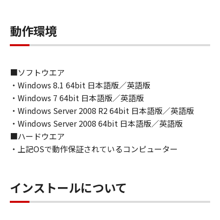
ライセンサーに帰属します。
動作環境
５．輸出
お客様は、日本国政府または関連する外国政府
より必要な許可等を得ることなしに、「本ソフ
トウェア」の全部または一部を、直接または間
■ソフトウエア
接に輸出してはなりません。
・Windows 8.1 64bit 日本語版／英語版
・Windows 7 64bit 日本語版／英語版
６．サポートおよびアップデート
・Windows Server 2008 R2 64bit 日本語版／英語版
キヤノン、キヤノンの子会社、関係会社、それ
・Windows Server 2008 64bit 日本語版／英語版
らの販売代理店および販売店、並びにキヤノン
■ハードウエア
のライセンサーは、お客様による「本ソフトウ
・上記OSで動作保証されているコンピューター
ェア」の使用を支援すること、および「本ソフ
トウェア」に対してアップデート、バグの修正
あるいはサポートを行うことについて、いかな
インストールについて
る責任も負うものではありません。
７．保証の否認・免責