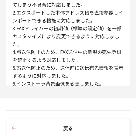
てしまう不具合に対応しました。
2.エクスポートした本体アドレス帳を直接参照しイ
ンポートできる機能に対応しました。
3.FAXドライバーの初期値（標準の設定値）を一部
カスタマイズにより変更できるように対応しまし
た。
4.誤送信防止のため、FAX送信中の新規の宛先登録
を禁止するよう対応しました。
5.誤送信防止のため、送信前に送信宛先情報を表示
するように対応しました。
6.インストーラ背景画像を変更しました。
7.SLP探索機能を無効化しました。
■Ver.10.41からVer.10.45への変更点
1.「内部スプール処理」＞「ホスト側での処理を無
効にする」選択肢を設定した場合、カバーシート
戻る
添付機能を使用可能にしました。