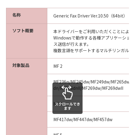
名称
Generic Fax Driver Ver.10.50（64bit）
ソフト概要
本ドライバーをご利用いただくことにより、Mi
Windowsで動作する各種アプリケーショ
ス送信が行えます。
複数言語をサポートするマルチリンガルド
対象製品
MF 2
MF236n/MF245dw/MF249dw/MF265dw/MF
dn/MF266dnII/MF269dw/MF269dwII
MF 4
スクロールでき
ます
MF417dw/MF447dw/MF457dw