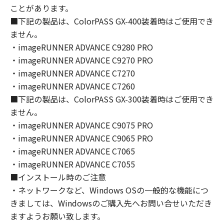
(1) お客様は、再使用許諾、譲渡、販売、頒
ことがあります。
布、リースもしくは貸与その他の方法により、
■下記の製品は、ColorPASS GX-400装着時はご使用でき
第三者に「本ソフトウェア」を使用させること
ません。
はできません。
・imageRUNNER ADVANCE C9280 PRO
(2) お客様は、「本ソフトウェア」の全部また
・imageRUNNER ADVANCE C9270 PRO
は一部を修正、改変、逆コンパイル、逆アセン
・imageRUNNER ADVANCE C7270
ブル、その他リバースエンジニアリング等する
・imageRUNNER ADVANCE C7260
ことはできません。また第三者にこのような行
■下記の製品は、ColorPASS GX-300装着時はご使用でき
為をさせてはなりません。
ません。
３．著作権表示
・imageRUNNER ADVANCE C9075 PRO
お客様は、「本ソフトウェア」に含まれるキヤ
・imageRUNNER ADVANCE C9065 PRO
ノンまたはキヤノンのライセンサーの著作権表
・imageRUNNER ADVANCE C7065
示を変更し、除去しもしくは削除してはなりま
・imageRUNNER ADVANCE C7055
せん。
■インストール時のご注意
・ネットワークなど、Windows OSの一般的な機能につ
４．所有権
きましては、Windowsのご購入先へお問い合せいただき
「本ソフトウェア」に係る権原および所有権
ますようお願い致します。
は、その内容によりキヤノンまたはキヤノンの