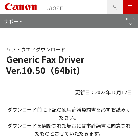
検
このページの本文へ
メ
索
ロ
ニ
menu
サポート
ー
ュ
カ
ー
ル
ナ
ソフトウエアダウンロード
ビ
Generic Fax Driver
Ver.10.50（64bit）
更新日：2023年10月12日
ダウンロード前に下記の使用許諾契約書を必ずお読みく
ださい。
ダウンロードを開始された場合には本許諾書に同意され
たものとさせていただきます。