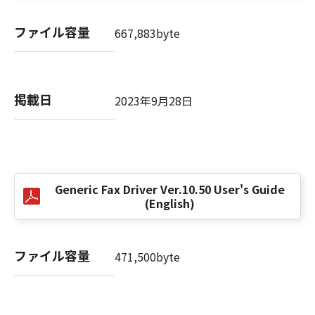
(3) お客様が本契約書のいずれかの条項に違反
した場合、本契約書は直ちに終了します。
ファイル容量
667,883byte
(4) お客様は、上記(3)によって本契約書が終了
した場合、速やかに、「本ソフトウェア」およ
びその複製物のすべてを廃棄または消去するも
のとします。
掲載日
2023年9月28日
(5) 上記にかかわらず、本契約書第2条、第4条
から第7条まで、第8条第4項および第10条の規
定は、本契約書の終了後も効力を有します。
９．U.S. GOVERNMENT RESTRICTED RIGHTS
Generic Fax Driver Ver.10.50 User's Guide
NOTICE
(English)
“米国政府エンドユーザー”とは、米国政府の機
関また団体を意味します。もしお客様が米国政
府エンドユーザーである場合、以下の規定が適
ファイル容量
471,500byte
用されます：The SOFTWARE is a "commercial
item," as that term is defined at 48 C.F.R.
2.101 (Oct 1995), consisting of "commercial