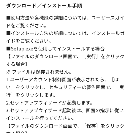
(1) 「本ソフトウェア」は、『現状のまま』の
ダウンロード／インストール手順
状態で使用許諾されます。キヤノン、キヤノン
のライセンサー、キヤノンの子会社、キヤノン
■使用方法や各機能の詳細については、ユーザーズガイ
の関連会社、それらの販売代理店または販売店
ドをご覧ください。
のいずれも、「本ソフトウェア」に関して、商
■インストール方法の詳細については、インストールガ
品性および特定の目的への適合性の保証を含
イドをご覧ください。
め、いかなる保証も、明示たると黙示たるとを
■Setup.exeを使用してインストールする場合
問わず一切しないものとします。
【ファイルのダウンロード画面で、［実行］をクリック
(2) キヤノン、キヤノンのライセンサー、キヤノ
する場合】
ンの子会社、キヤノンの関連会社、それらの販
※ ファイルは保存されません。
売代理店または販売店のいずれも、「本ソフト
ウェア」の使用または使用不能から生ずるいか
1.ユーザーアカウント制御画面が表示されたら、［は
なる損害（逸失利益およびその他の派生的また
い］をクリックし、セキュリティーの警告画面で、［実
は付随的な損害を含むがこれらに限定されない
行］をクリックします。
全ての損害を言います。）について、適用法で
2.セットアップウィザードが起動します。
認められる限り、一切の責任を負わないものと
3.セットアップウィザード起動後は、画面の指示に従い
します。たとえ、キヤノン、キヤノンのライセ
インストールを行ってください。
ンサー、キヤノンの子会社、キヤノンの関連会
【ファイルのダウンロード画面で、［保存］をクリック
社、それらの販売代理店または販売店がかかる