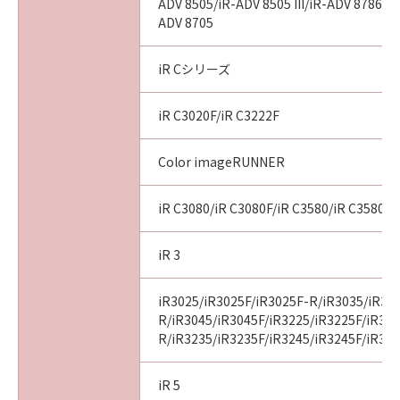
ADV 8505/iR-ADV 8505 III/iR-ADV 8786/i
ADV 8705
iR Cシリーズ
iR C3020F/iR C3222F
Color imageRUNNER
iR C3080/iR C3080F/iR C3580/iR C3580F
iR 3
iR3025/iR3025F/iR3025F-R/iR3035/iR30
R/iR3045/iR3045F/iR3225/iR3225F/iR32
R/iR3235/iR3235F/iR3245/iR3245F/iR32
iR 5