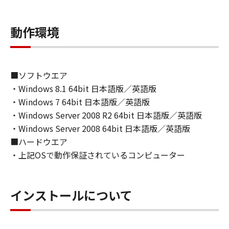
ライセンサーに帰属します。
動作環境
５．輸出
お客様は、日本国政府または関連する外国政府
より必要な許可等を得ることなしに、「本ソフ
トウェア」の全部または一部を、直接または間
■ソフトウエア
接に輸出してはなりません。
・Windows 8.1 64bit 日本語版／英語版
・Windows 7 64bit 日本語版／英語版
６．サポートおよびアップデート
・Windows Server 2008 R2 64bit 日本語版／英語版
キヤノン、キヤノンの子会社、関係会社、それ
・Windows Server 2008 64bit 日本語版／英語版
らの販売代理店および販売店、並びにキヤノン
■ハードウエア
のライセンサーは、お客様による「本ソフトウ
・上記OSで動作保証されているコンピューター
ェア」の使用を支援すること、および「本ソフ
トウェア」に対してアップデート、バグの修正
あるいはサポートを行うことについて、いかな
インストールについて
る責任も負うものではありません。
７．保証の否認・免責