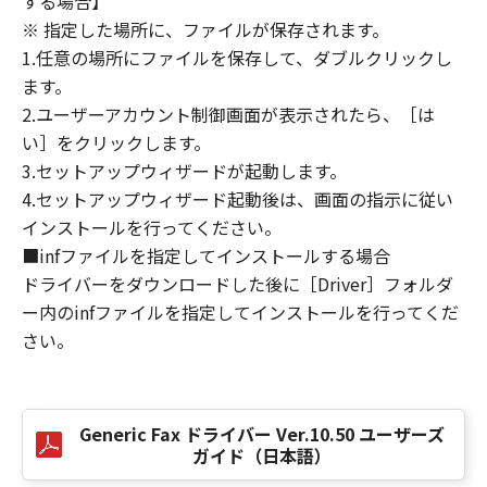
する場合】
損害の可能性について知らされていた場合でも
※ 指定した場所に、ファイルが保存されます。
同様です。
1.任意の場所にファイルを保存して、ダブルクリックし
(3) キヤノン、キヤノンのライセンサー、キヤノ
ます。
ンの子会社、キヤノンの関連会社、それらの販
2.ユーザーアカウント制御画面が表示されたら、［は
売代理店または販売店のいずれも、「本ソフト
ウェア」、または「本ソフトウェア」の使用に
い］をクリックします。
起因または関連してお客様と第三者との間に生
3.セットアップウィザードが起動します。
じたいかなる紛争についても、一切責任を負わ
4.セットアップウィザード起動後は、画面の指示に従い
ないものとします。
インストールを行ってください。
■infファイルを指定してインストールする場合
８．契約期間
ドライバーをダウンロードした後に［Driver］フォルダ
(1) 本契約書は、お客様が、『同意』を示す下
ー内のinfファイルを指定してインストールを行ってくだ
記のボタンをクリックした時点、または「本ソ
さい。
フトウェア」をインストールした時点で発効
し、下記(2)または(3)により終了されるまで有
効に存続します。
(2) お客様は、「本ソフトウェア」およびその
Generic Fax ドライバー Ver.10.50 ユーザーズ
複製物のすべてを廃棄および消去することによ
ガイド（日本語）
り、本契約書を終了させることができます。