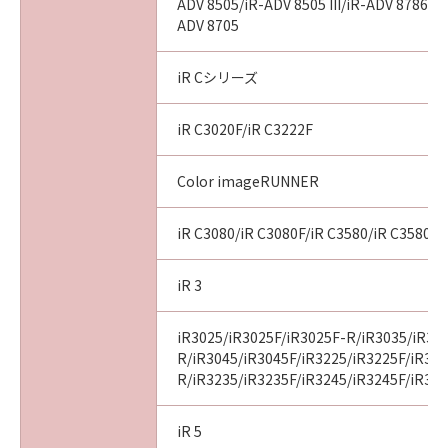
ADV 8505/iR-ADV 8505 III/iR-ADV 8786/i
ADV 8705
iR Cシリーズ
iR C3020F/iR C3222F
Color imageRUNNER
iR C3080/iR C3080F/iR C3580/iR C3580F
iR 3
iR3025/iR3025F/iR3025F-R/iR3035/iR30
R/iR3045/iR3045F/iR3225/iR3225F/iR32
R/iR3235/iR3235F/iR3245/iR3245F/iR32
iR 5