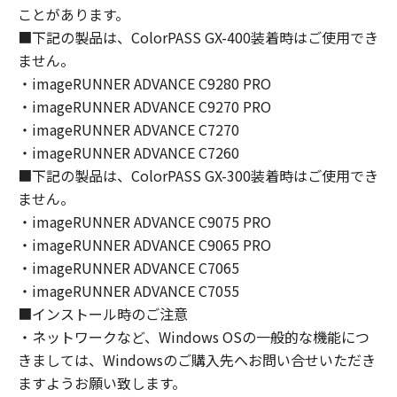
(1) お客様は、再使用許諾、譲渡、販売、頒
ことがあります。
布、リースもしくは貸与その他の方法により、
■下記の製品は、ColorPASS GX-400装着時はご使用でき
第三者に「本ソフトウェア」を使用させること
ません。
はできません。
・imageRUNNER ADVANCE C9280 PRO
(2) お客様は、「本ソフトウェア」の全部また
・imageRUNNER ADVANCE C9270 PRO
は一部を修正、改変、逆コンパイル、逆アセン
・imageRUNNER ADVANCE C7270
ブル、その他リバースエンジニアリング等する
・imageRUNNER ADVANCE C7260
ことはできません。また第三者にこのような行
■下記の製品は、ColorPASS GX-300装着時はご使用でき
為をさせてはなりません。
ません。
３．著作権表示
・imageRUNNER ADVANCE C9075 PRO
お客様は、「本ソフトウェア」に含まれるキヤ
・imageRUNNER ADVANCE C9065 PRO
ノンまたはキヤノンのライセンサーの著作権表
・imageRUNNER ADVANCE C7065
示を変更し、除去しもしくは削除してはなりま
・imageRUNNER ADVANCE C7055
せん。
■インストール時のご注意
・ネットワークなど、Windows OSの一般的な機能につ
４．所有権
きましては、Windowsのご購入先へお問い合せいただき
「本ソフトウェア」に係る権原および所有権
ますようお願い致します。
は、その内容によりキヤノンまたはキヤノンの