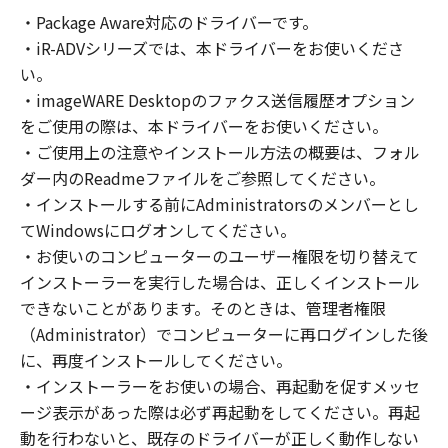
の非独占的権利をお客様に対して許諾します。
・Package Aware対応のドライバーです。
お客様は、また「指定機器」にネットワークを
・iR-ADVシリーズでは、本ドライバーをお使いくださ
通じて接続されたコンピューター上で、かかる
コンピューターの使用者に対して「本ソフトウ
い。
ェア」を使用させることができますが、かかる
・imageWARE Desktopのファクス送信履歴オプション
コンピューターの使用者に本契約書上の義務お
をご使用の際は、本ドライバーをお使いください。
よび条件を遵守させるとともに、その履行に関
・ご使用上の注意やインストール方法の概要は、フォル
し全責任を負うことを条件とします。
ダー内のReadmeファイルをご参照してください。
(2) お客様は、上記(1)に基づいて「本ソフトウ
・インストールする前にAdministratorsのメンバーとし
ェア」を使用するためのバックアップとして、
てWindowsにログオンしてください。
「本ソフトウェア」を１部、複製することがで
・お使いのコンピューターのユーザー権限を切り替えて
きます。
インストーラーを実行した場合は、正しくインストール
(3) 上記(1)および(2)に定める場合を除き、キヤ
できないことがあります。そのときは、管理者権限
ノンまたはキヤノンのライセンサーのいかなる
（Administrator）でコンピューターに再ログインした後
知的財産権も、明示たると黙示たるとを問わ
に、再度インストールしてください。
ず、本契約書によってお客様に譲渡あるいは許
諾されるものではありません。
・インストーラーをお使いの場合、再起動を促すメッセ
ージ表示があった際は必ず再起動をしてください。再起
２．制限
動を行わないと、既存のドライバーが正しく動作しない