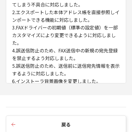
てしまう不具合に対応しました。
2.エクスポートした本体アドレス帳を直接参照しイ
ンポートできる機能に対応しました。
3.FAXドライバーの初期値（標準の設定値）を一部
カスタマイズにより変更できるように対応しまし
た。
4.誤送信防止のため、FAX送信中の新規の宛先登録
を禁止するよう対応しました。
5.誤送信防止のため、送信前に送信宛先情報を表示
するように対応しました。
6.インストーラ背景画像を変更しました。
7.SLP探索機能を無効化しました。
■Ver.10.41からVer.10.45への変更点
1.「内部スプール処理」＞「ホスト側での処理を無
効にする」選択肢を設定した場合、カバーシート
戻る
添付機能を使用可能にしました。