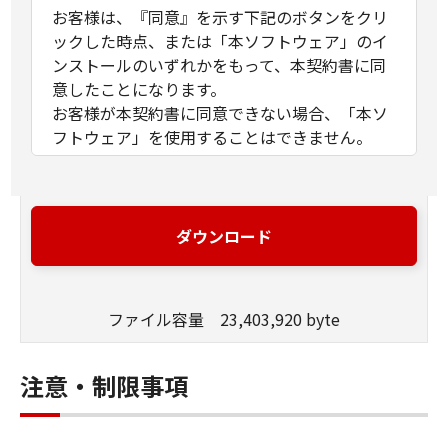
お客様は、『同意』を示す下記のボタンをクリ
ックした時点、または「本ソフトウェア」のイ
ンストールのいずれかをもって、本契約書に同
意したことになります。
お客様が本契約書に同意できない場合、「本ソ
フトウェア」を使用することはできません。
１．許諾
(1) キヤノンは、お客様が「キヤノン製品」を利
用する目的のために、「キヤノン製品」に直接
ダウンロード
またはネットワークを通じ接続される複数のコ
ンピューター（以下「指定機器」と言いま
す。）において、「本ソフトウェア」を使用
ファイル容量 23,403,920 byte
（本契約書においては、「本ソフトウェア」を
コンピューターの記憶媒体上にインストールす
ること、またはコンピューターにおいて表示す
注意・制限事項
ること、アクセスすること、もしくは実行する
ことのいずれも含むものとします。）するため