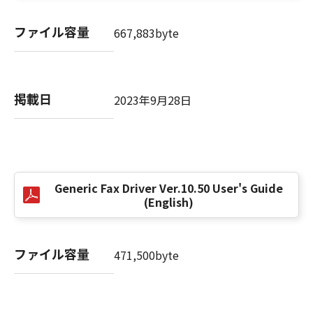
(3) お客様が本契約書のいずれかの条項に違反
した場合、本契約書は直ちに終了します。
ファイル容量
667,883byte
(4) お客様は、上記(3)によって本契約書が終了
した場合、速やかに、「本ソフトウェア」およ
びその複製物のすべてを廃棄または消去するも
のとします。
掲載日
2023年9月28日
(5) 上記にかかわらず、本契約書第2条、第4条
から第7条まで、第8条第4項および第10条の規
定は、本契約書の終了後も効力を有します。
９．U.S. GOVERNMENT RESTRICTED RIGHTS
Generic Fax Driver Ver.10.50 User's Guide
NOTICE
(English)
“米国政府エンドユーザー”とは、米国政府の機
関また団体を意味します。もしお客様が米国政
府エンドユーザーである場合、以下の規定が適
ファイル容量
471,500byte
用されます：The SOFTWARE is a "commercial
item," as that term is defined at 48 C.F.R.
2.101 (Oct 1995), consisting of "commercial