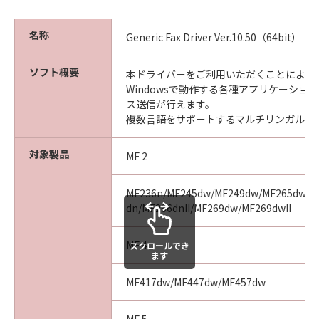
名称
Generic Fax Driver Ver.10.50（64bit）
ソフト概要
本ドライバーをご利用いただくことにより、Mi
Windowsで動作する各種アプリケーショ
ス送信が行えます。
複数言語をサポートするマルチリンガルド
対象製品
MF 2
MF236n/MF245dw/MF249dw/MF265dw/MF
dn/MF266dnII/MF269dw/MF269dwII
MF 4
スクロールでき
ます
MF417dw/MF447dw/MF457dw