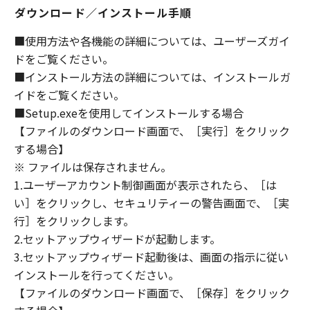
(1) 「本ソフトウェア」は、『現状のまま』の
ダウンロード／インストール手順
状態で使用許諾されます。キヤノン、キヤノン
のライセンサー、キヤノンの子会社、キヤノン
■使用方法や各機能の詳細については、ユーザーズガイ
の関連会社、それらの販売代理店または販売店
ドをご覧ください。
のいずれも、「本ソフトウェア」に関して、商
■インストール方法の詳細については、インストールガ
品性および特定の目的への適合性の保証を含
イドをご覧ください。
め、いかなる保証も、明示たると黙示たるとを
■Setup.exeを使用してインストールする場合
問わず一切しないものとします。
【ファイルのダウンロード画面で、［実行］をクリック
(2) キヤノン、キヤノンのライセンサー、キヤノ
する場合】
ンの子会社、キヤノンの関連会社、それらの販
※ ファイルは保存されません。
売代理店または販売店のいずれも、「本ソフト
ウェア」の使用または使用不能から生ずるいか
1.ユーザーアカウント制御画面が表示されたら、［は
なる損害（逸失利益およびその他の派生的また
い］をクリックし、セキュリティーの警告画面で、［実
は付随的な損害を含むがこれらに限定されない
行］をクリックします。
全ての損害を言います。）について、適用法で
2.セットアップウィザードが起動します。
認められる限り、一切の責任を負わないものと
3.セットアップウィザード起動後は、画面の指示に従い
します。たとえ、キヤノン、キヤノンのライセ
インストールを行ってください。
ンサー、キヤノンの子会社、キヤノンの関連会
【ファイルのダウンロード画面で、［保存］をクリック
社、それらの販売代理店または販売店がかかる