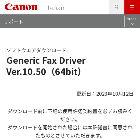
検
このページの本文へ
メ
索
ロ
ニ
menu
サポート
ー
ュ
カ
ー
ル
ナ
ソフトウエアダウンロード
ビ
Generic Fax Driver
Ver.10.50（64bit）
更新日：2023年10月12日
ダウンロード前に下記の使用許諾契約書を必ずお読みく
ださい。
ダウンロードを開始された場合には本許諾書に同意され
たものとさせていただきます。