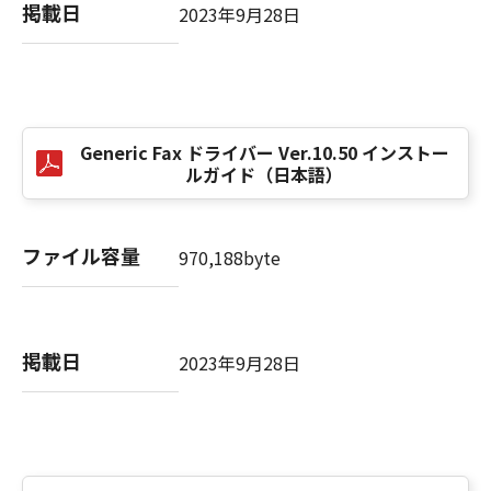
computer software" and "commercial
掲載日
2023年9月28日
computer software documentation," as such
terms are used in 48 C.F.R. 12.212 (Sept 1995).
Consistent with 48 C.F.R. 12.212 and 48 C.F.R.
227.7202-1 through 227.7202-4 (June 1995),
all U.S. Government End Users shall acquire
Generic Fax ドライバー Ver.10.50 インストー
the SOFTWARE with only those rights set
ルガイド（日本語）
forth herein. The manufacturer is Canon
Inc./30-2, Shimomaruko 3-chome, Ohta-ku,
Tokyo 146-8501, Japan.
ファイル容量
970,188byte
本条項中で使用される"the SOFTWARE"とは、
本契約書中で定義される「本ソフトウェア」を
意味し、指し示すものとします。
掲載日
2023年9月28日
10．分離可能性
本契約書のいずれかの条項またはその一部が法
律により無効であると決定された場合でも、そ
の他の条項は完全に有効に存続するものとしま
す。