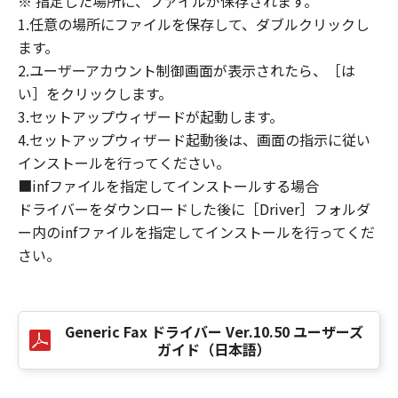
※ 指定した場所に、ファイルが保存されます。
損害の可能性について知らされていた場合でも
1.任意の場所にファイルを保存して、ダブルクリックし
同様です。
ます。
(3) キヤノン、キヤノンのライセンサー、キヤノ
2.ユーザーアカウント制御画面が表示されたら、［は
ンの子会社、キヤノンの関連会社、それらの販
い］をクリックします。
売代理店または販売店のいずれも、「本ソフト
ウェア」、または「本ソフトウェア」の使用に
3.セットアップウィザードが起動します。
起因または関連してお客様と第三者との間に生
4.セットアップウィザード起動後は、画面の指示に従い
じたいかなる紛争についても、一切責任を負わ
インストールを行ってください。
ないものとします。
■infファイルを指定してインストールする場合
ドライバーをダウンロードした後に［Driver］フォルダ
８．契約期間
ー内のinfファイルを指定してインストールを行ってくだ
(1) 本契約書は、お客様が、『同意』を示す下
さい。
記のボタンをクリックした時点、または「本ソ
フトウェア」をインストールした時点で発効
し、下記(2)または(3)により終了されるまで有
効に存続します。
Generic Fax ドライバー Ver.10.50 ユーザーズ
(2) お客様は、「本ソフトウェア」およびその
ガイド（日本語）
複製物のすべてを廃棄および消去することによ
り、本契約書を終了させることができます。