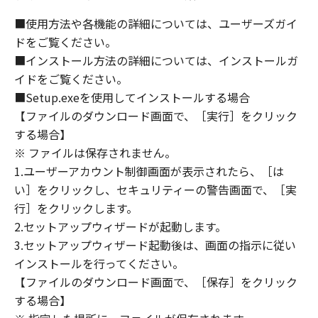
(1) 「本ソフトウェア」は、『現状のまま』の
状態で使用許諾されます。キヤノン、キヤノン
■使用方法や各機能の詳細については、ユーザーズガイ
のライセンサー、キヤノンの子会社、キヤノン
ドをご覧ください。
の関連会社、それらの販売代理店または販売店
■インストール方法の詳細については、インストールガ
のいずれも、「本ソフトウェア」に関して、商
イドをご覧ください。
品性および特定の目的への適合性の保証を含
■Setup.exeを使用してインストールする場合
め、いかなる保証も、明示たると黙示たるとを
【ファイルのダウンロード画面で、［実行］をクリック
問わず一切しないものとします。
する場合】
(2) キヤノン、キヤノンのライセンサー、キヤノ
※ ファイルは保存されません。
ンの子会社、キヤノンの関連会社、それらの販
1.ユーザーアカウント制御画面が表示されたら、［は
売代理店または販売店のいずれも、「本ソフト
ウェア」の使用または使用不能から生ずるいか
い］をクリックし、セキュリティーの警告画面で、［実
なる損害（逸失利益およびその他の派生的また
行］をクリックします。
は付随的な損害を含むがこれらに限定されない
2.セットアップウィザードが起動します。
全ての損害を言います。）について、適用法で
3.セットアップウィザード起動後は、画面の指示に従い
認められる限り、一切の責任を負わないものと
インストールを行ってください。
します。たとえ、キヤノン、キヤノンのライセ
【ファイルのダウンロード画面で、［保存］をクリック
ンサー、キヤノンの子会社、キヤノンの関連会
する場合】
社、それらの販売代理店または販売店がかかる