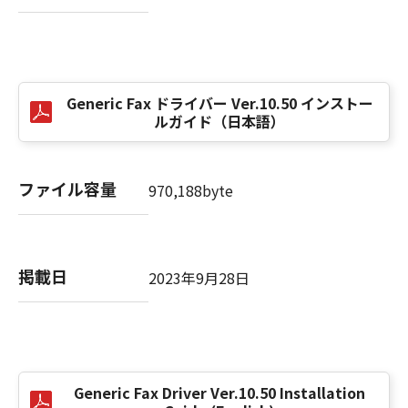
computer software" and "commercial
computer software documentation," as such
terms are used in 48 C.F.R. 12.212 (Sept 1995).
Consistent with 48 C.F.R. 12.212 and 48 C.F.R.
227.7202-1 through 227.7202-4 (June 1995),
Generic Fax ドライバー Ver.10.50 インストー
all U.S. Government End Users shall acquire
ルガイド（日本語）
the SOFTWARE with only those rights set
forth herein. The manufacturer is Canon
Inc./30-2, Shimomaruko 3-chome, Ohta-ku,
ファイル容量
970,188byte
Tokyo 146-8501, Japan.
本条項中で使用される"the SOFTWARE"とは、
本契約書中で定義される「本ソフトウェア」を
意味し、指し示すものとします。
掲載日
2023年9月28日
10．分離可能性
本契約書のいずれかの条項またはその一部が法
律により無効であると決定された場合でも、そ
の他の条項は完全に有効に存続するものとしま
Generic Fax Driver Ver.10.50 Installation
す。