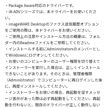
の非独占的権利をお客様に対して許諾します。
・Package Aware対応のドライバーです。
お客様は、また「指定機器」にネットワークを
・iR-ADVシリーズでは、本ドライバーをお使いくださ
通じて接続されたコンピューター上で、かかる
コンピューターの使用者に対して「本ソフトウ
い。
ェア」を使用させることができますが、かかる
・imageWARE Desktopのファクス送信履歴オプション
コンピューターの使用者に本契約書上の義務お
をご使用の際は、本ドライバーをお使いください。
よび条件を遵守させるとともに、その履行に関
・ご使用上の注意やインストール方法の概要は、フォル
し全責任を負うことを条件とします。
ダー内のReadmeファイルをご参照してください。
(2) お客様は、上記(1)に基づいて「本ソフトウ
・インストールする前にAdministratorsのメンバーとし
ェア」を使用するためのバックアップとして、
てWindowsにログオンしてください。
「本ソフトウェア」を１部、複製することがで
・お使いのコンピューターのユーザー権限を切り替えて
きます。
インストーラーを実行した場合は、正しくインストール
(3) 上記(1)および(2)に定める場合を除き、キヤ
できないことがあります。そのときは、管理者権限
ノンまたはキヤノンのライセンサーのいかなる
（Administrator）でコンピューターに再ログインした後
知的財産権も、明示たると黙示たるとを問わ
に、再度インストールしてください。
ず、本契約書によってお客様に譲渡あるいは許
諾されるものではありません。
・インストーラーをお使いの場合、再起動を促すメッセ
ージ表示があった際は必ず再起動をしてください。再起
２．制限
動を行わないと、既存のドライバーが正しく動作しない