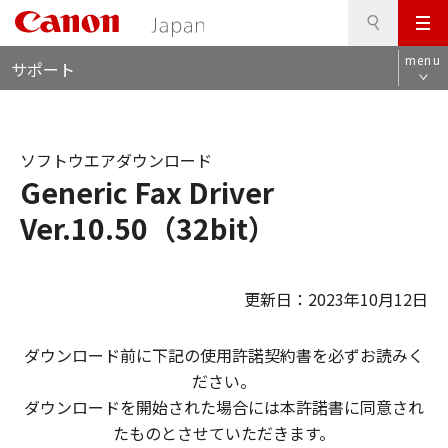
検
このページの本文へ
メ
索
ロ
ニ
menu
サポート
ー
ュ
カ
ー
ル
ナ
ソフトウエアダウンロード
ビ
Generic Fax Driver
Ver.10.50（32bit）
更新日：2023年10月12日
ダウンロード前に下記の使用許諾契約書を必ずお読みく
ださい。
ダウンロードを開始された場合には本許諾書に同意され
たものとさせていただきます。