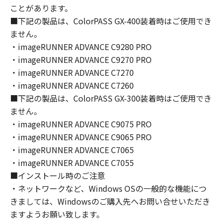
(1) お客様は、再使用許諾、譲渡、販売、頒
ことがあります。
布、リースもしくは貸与その他の方法により、
■下記の製品は、ColorPASS GX-400装着時はご使用でき
第三者に「本ソフトウェア」を使用させること
ません。
はできません。
・imageRUNNER ADVANCE C9280 PRO
(2) お客様は、「本ソフトウェア」の全部また
・imageRUNNER ADVANCE C9270 PRO
は一部を修正、改変、逆コンパイル、逆アセン
・imageRUNNER ADVANCE C7270
ブル、その他リバースエンジニアリング等する
・imageRUNNER ADVANCE C7260
ことはできません。また第三者にこのような行
■下記の製品は、ColorPASS GX-300装着時はご使用でき
為をさせてはなりません。
ません。
３．著作権表示
・imageRUNNER ADVANCE C9075 PRO
お客様は、「本ソフトウェア」に含まれるキヤ
・imageRUNNER ADVANCE C9065 PRO
ノンまたはキヤノンのライセンサーの著作権表
・imageRUNNER ADVANCE C7065
示を変更し、除去しもしくは削除してはなりま
・imageRUNNER ADVANCE C7055
せん。
■インストール時のご注意
・ネットワークなど、Windows OSの一般的な機能につ
４．所有権
きましては、Windowsのご購入先へお問い合せいただき
「本ソフトウェア」に係る権原および所有権
ますようお願い致します。
は、その内容によりキヤノンまたはキヤノンの