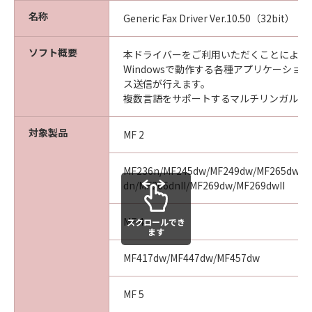
名称
Generic Fax Driver Ver.10.50（32bit）
ソフト概要
本ドライバーをご利用いただくことにより、Mi
Windowsで動作する各種アプリケーショ
ス送信が行えます。
複数言語をサポートするマルチリンガルド
対象製品
MF 2
MF236n/MF245dw/MF249dw/MF265dw/MF
dn/MF266dnII/MF269dw/MF269dwII
MF 4
スクロールでき
ます
MF417dw/MF447dw/MF457dw
MF 5