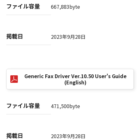
(3) お客様が本契約書のいずれかの条項に違反
ファイル容量
667,883byte
した場合、本契約書は直ちに終了します。
(4) お客様は、上記(3)によって本契約書が終了
した場合、速やかに、「本ソフトウェア」およ
びその複製物のすべてを廃棄または消去するも
掲載日
2023年9月28日
のとします。
(5) 上記にかかわらず、本契約書第2条、第4条
から第7条まで、第8条第4項および第10条の規
定は、本契約書の終了後も効力を有します。
Generic Fax Driver Ver.10.50 User's Guide
９．U.S. GOVERNMENT RESTRICTED RIGHTS
(English)
NOTICE
“米国政府エンドユーザー”とは、米国政府の機
関また団体を意味します。もしお客様が米国政
ファイル容量
471,500byte
府エンドユーザーである場合、以下の規定が適
用されます：The SOFTWARE is a "commercial
item," as that term is defined at 48 C.F.R.
2.101 (Oct 1995), consisting of "commercial
掲載日
2023年9月28日