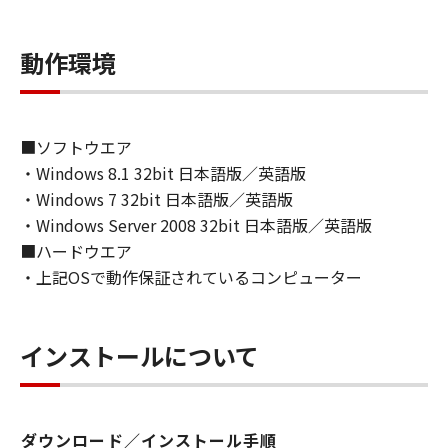
ライセンサーに帰属します。
動作環境
５．輸出
お客様は、日本国政府または関連する外国政府
より必要な許可等を得ることなしに、「本ソフ
トウェア」の全部または一部を、直接または間
■ソフトウエア
接に輸出してはなりません。
・Windows 8.1 32bit 日本語版／英語版
・Windows 7 32bit 日本語版／英語版
６．サポートおよびアップデート
・Windows Server 2008 32bit 日本語版／英語版
キヤノン、キヤノンの子会社、関係会社、それ
■ハードウエア
らの販売代理店および販売店、並びにキヤノン
・上記OSで動作保証されているコンピューター
のライセンサーは、お客様による「本ソフトウ
ェア」の使用を支援すること、および「本ソフ
トウェア」に対してアップデート、バグの修正
インストールについて
あるいはサポートを行うことについて、いかな
る責任も負うものではありません。
７．保証の否認・免責
ダウンロード／インストール手順