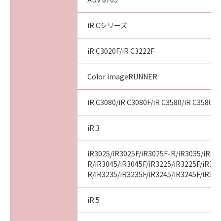
iR Cシリーズ
iR C3020F/iR C3222F
Color imageRUNNER
iR C3080/iR C3080F/iR C3580/iR C3580F
iR 3
iR3025/iR3025F/iR3025F-R/iR3035/iR30
R/iR3045/iR3045F/iR3225/iR3225F/iR32
R/iR3235/iR3235F/iR3245/iR3245F/iR32
iR 5