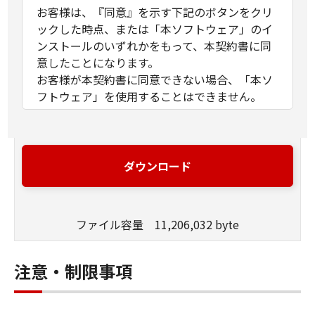
お客様は、『同意』を示す下記のボタンをクリ
ックした時点、または「本ソフトウェア」のイ
ンストールのいずれかをもって、本契約書に同
意したことになります。
お客様が本契約書に同意できない場合、「本ソ
フトウェア」を使用することはできません。
１．許諾
(1) キヤノンは、お客様が「キヤノン製品」を利
用する目的のために、「キヤノン製品」に直接
ダウンロード
またはネットワークを通じ接続される複数のコ
ンピューター（以下「指定機器」と言いま
す。）において、「本ソフトウェア」を使用
ファイル容量 11,206,032 byte
（本契約書においては、「本ソフトウェア」を
コンピューターの記憶媒体上にインストールす
ること、またはコンピューターにおいて表示す
注意・制限事項
ること、アクセスすること、もしくは実行する
ことのいずれも含むものとします。）するため