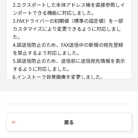
2.エクスポートした本体アドレス帳を直接参照しイ
ンポートできる機能に対応しました。
3.FAXドライバーの初期値（標準の設定値）を一部
カスタマイズにより変更できるように対応しまし
た。
4.誤送信防止のため、FAX送信中の新規の宛先登録
を禁止するよう対応しました。
5.誤送信防止のため、送信前に送信宛先情報を表示
するように対応しました。
6.インストーラ背景画像を変更しました。
7.SLP探索機能を無効化しました。
■Ver.10.41からVer.10.45への変更点
1.「内部スプール処理」＞「ホスト側での処理を無
効にする」選択肢を設定した場合、カバーシート
戻る
添付機能を使用可能にしました。
2.WSDポートにおける双方向通信に対応しまし