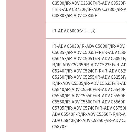
computer software" and "commercial
C3530/iR-ADV C3530F/iR-ADV C3530F-R
computer software documentation," as such
III/iR-ADV C3720F/iR-ADV C3730F/iR-AD
terms are used in 48 C.F.R. 12.212 (Sept 1995).
C3830F/iR-ADV C3835F
Consistent with 48 C.F.R. 12.212 and 48 C.F.R.
227.7202-1 through 227.7202-4 (June 1995),
iR-ADV C5000シリーズ
all U.S. Government End Users shall acquire
the SOFTWARE with only those rights set
iR-ADV C5030/iR-ADV C5030F/iR-ADV C5
forth herein. The manufacturer is Canon
C5035F/iR-ADV C5035F-R/iR-ADV C5045/
Inc./30-2, Shimomaruko 3-chome, Ohta-ku,
C5045F/iR-ADV C5051/iR-ADV C5051F/iR
Tokyo 146-8501, Japan.
R/iR-ADV C5235/iR-ADV C5235F/iR-ADV 
本条項中で使用される"the SOFTWARE"とは、
C5240F/iR-ADV C5240F-R/iR-ADV C5250/
C5250F/iR-ADV C5255/iR-ADV C5255F/iR
本契約書中で定義される「本ソフトウェア」を
R/iR-ADV C5535/iR-ADV C5535F/iR-ADV C
意味し、指し示すものとします。
C5540/iR-ADV C5540F/iR-ADV C5540F III
C5550/iR-ADV C5550F/iR-ADV C5550F III
10．分離可能性
C5560/iR-ADV C5560F/iR-ADV C5560F III
本契約書のいずれかの条項またはその一部が法
C5735F/iR-ADV C5740F/iR-ADV C5750F/i
律により無効であると決定された場合でも、そ
ADV C5540F-R/iR-ADV C5550F-R/iR-ADV 
の他の条項は完全に有効に存続するものとしま
ADV C5840F/iR-ADV C5850F/iR-ADV C586
C5870F
す。