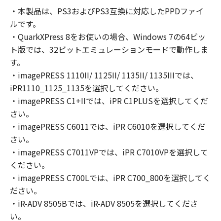
の非独占的権利をお客様に対して許諾します。
・本製品は、PS3およびPS3互換に対応したPPDファイ
お客様は、また「指定機器」にネットワークを
ルです。
通じて接続されたコンピューター上で、かかる
コンピューターの使用者に対して「本ソフトウ
・QuarkXPress 8をお使いの場合、Windows 7の64ビッ
ェア」を使用させることができますが、かかる
ト版では、32ビットエミュレーションモードで動作しま
コンピューターの使用者に本契約書上の義務お
す。
よび条件を遵守させるとともに、その履行に関
・imagePRESS 1110II/ 1125II/ 1135II/ 1135IIIでは、
し全責任を負うことを条件とします。
iPR1110_1125_1135を選択してください。
(2) お客様は、上記(1)に基づいて「本ソフトウ
・imagePRESS C1+IIでは、iPR C1PLUSを選択してくだ
ェア」を使用するためのバックアップとして、
さい。
「本ソフトウェア」を１部、複製することがで
・imagePRESS C6011では、iPR C6010を選択してくだ
きます。
さい。
(3) 上記(1)および(2)に定める場合を除き、キヤ
・imagePRESS C7011VPでは、iPR C7010VPを選択して
ノンまたはキヤノンのライセンサーのいかなる
ください。
知的財産権も、明示たると黙示たるとを問わ
・imagePRESS C700Lでは、iPR C700_800を選択してく
ず、本契約書によってお客様に譲渡あるいは許
諾されるものではありません。
ださい。
・iR-ADV 8505Bでは、iR-ADV 8505を選択してくださ
２．制限
い。