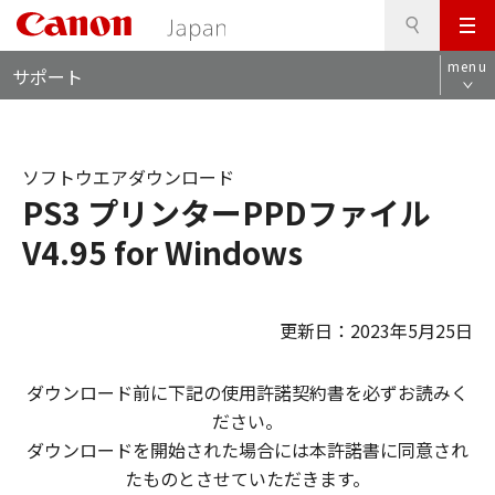
検
このページの本文へ
メ
索
ロ
ニ
menu
サポート
ー
ュ
カ
ー
ル
ナ
ソフトウエアダウンロード
ビ
PS3 プリンターPPDファイル
V4.95 for Windows
更新日：2023年5月25日
ダウンロード前に下記の使用許諾契約書を必ずお読みく
ださい。
ダウンロードを開始された場合には本許諾書に同意され
たものとさせていただきます。