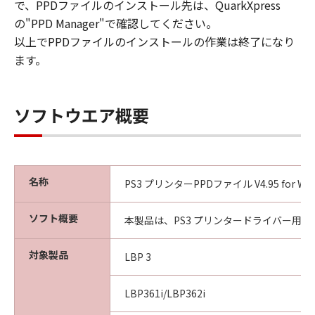
(1) 「本ソフトウェア」は、『現状のまま』の
で、PPDファイルのインストール先は、QuarkXpress
状態で使用許諾されます。キヤノン、キヤノン
の"PPD Manager"で確認してください。
のライセンサー、キヤノンの子会社、キヤノン
以上でPPDファイルのインストールの作業は終了になり
の関連会社、それらの販売代理店または販売店
ます。
のいずれも、「本ソフトウェア」に関して、商
品性および特定の目的への適合性の保証を含
め、いかなる保証も、明示たると黙示たるとを
ソフトウエア概要
問わず一切しないものとします。
(2) キヤノン、キヤノンのライセンサー、キヤノ
ンの子会社、キヤノンの関連会社、それらの販
売代理店または販売店のいずれも、「本ソフト
名称
PS3 プリンターPPDファイル V4.95 for Win
ウェア」の使用または使用不能から生ずるいか
なる損害（逸失利益およびその他の派生的また
ソフト概要
は付随的な損害を含むがこれらに限定されない
本製品は、PS3 プリンタードライバー用P
全ての損害を言います。）について、適用法で
認められる限り、一切の責任を負わないものと
対象製品
LBP 3
します。たとえ、キヤノン、キヤノンのライセ
ンサー、キヤノンの子会社、キヤノンの関連会
LBP361i/LBP362i
社、それらの販売代理店または販売店がかかる