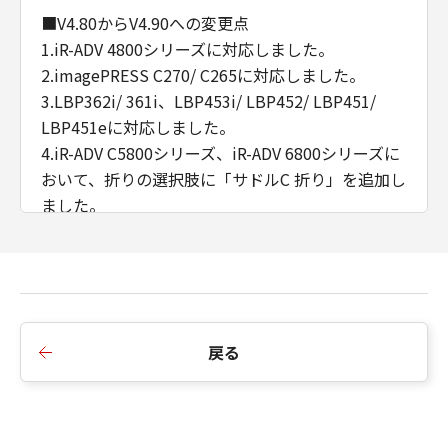
■V4.80からV4.90への変更点
1.iR-ADV 4800シリーズに対応しました。
2.imagePRESS C270/ C265に対応しました。
3.LBP362i/ 361i、LBP453i/ LBP452/ LBP451/
LBP451eに対応しました。
4.iR-ADV C5800シリーズ、iR-ADV 6800シリーズに
おいて、折りの選択肢に「サドルC 折り」を追加し
ました。
5.iPR C270/C265、iR-ADV C5800シリーズ、iR-ADV
6800シリーズ、iR-ADV 4800シリーズにおいて、サ
ドル折り時の排紙順指定に対応しました。
6.iR-ADV C5800シリーズ、iR-ADV 6800シリーズに
おいて、ステイプルフィニッシャー・AB2/ ペーパ
戻る
ーフォールディング中綴じフィニッシャー・A1に
対応しました。
■V4.70からV4.80への変更点