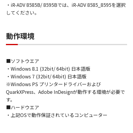
(1) お客様は、再使用許諾、譲渡、販売、頒
・iR-ADV 8585B/ 8595Bでは、iR-ADV 8585_8595を選択
布、リースもしくは貸与その他の方法により、
してください。
第三者に「本ソフトウェア」を使用させること
はできません。
(2) お客様は、「本ソフトウェア」の全部また
動作環境
は一部を修正、改変、逆コンパイル、逆アセン
ブル、その他リバースエンジニアリング等する
ことはできません。また第三者にこのような行
為をさせてはなりません。
■ソフトウエア
・Windows 8.1 (32bit/ 64bit) 日本語版
３．著作権表示
・Windows 7 (32bit/ 64bit) 日本語版
お客様は、「本ソフトウェア」に含まれるキヤ
※Windows PS プリンタードライバーおよび
ノンまたはキヤノンのライセンサーの著作権表
QuarkXPress、Adobe InDesignが動作する環境が必要で
示を変更し、除去しもしくは削除してはなりま
す。
せん。
■ハードウエア
・上記OSで動作保証されているコンピューター
４．所有権
「本ソフトウェア」に係る権原および所有権
は、その内容によりキヤノンまたはキヤノンの