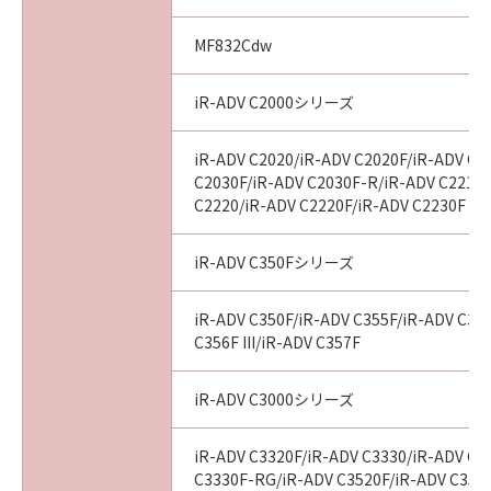
(3) お客様が本契約書のいずれかの条項に違反
した場合、本契約書は直ちに終了します。
MF832Cdw
(4) お客様は、上記(3)によって本契約書が終了
した場合、速やかに、「本ソフトウェア」およ
iR-ADV C2000シリーズ
びその複製物のすべてを廃棄または消去するも
のとします。
iR-ADV C2020/iR-ADV C2020F/iR-ADV C2
(5) 上記にかかわらず、本契約書第2条、第4条
C2030F/iR-ADV C2030F-R/iR-ADV C2218F
から第7条まで、第8条第4項および第10条の規
C2220/iR-ADV C2220F/iR-ADV C2230F
定は、本契約書の終了後も効力を有します。
iR-ADV C350Fシリーズ
９．U.S. GOVERNMENT RESTRICTED RIGHTS
NOTICE
iR-ADV C350F/iR-ADV C355F/iR-ADV C356
“米国政府エンドユーザー”とは、米国政府の機
C356F III/iR-ADV C357F
関また団体を意味します。もしお客様が米国政
府エンドユーザーである場合、以下の規定が適
iR-ADV C3000シリーズ
用されます：The SOFTWARE is a "commercial
item," as that term is defined at 48 C.F.R.
iR-ADV C3320F/iR-ADV C3330/iR-ADV C3
2.101 (Oct 1995), consisting of "commercial
C3330F-RG/iR-ADV C3520F/iR-ADV C3520F