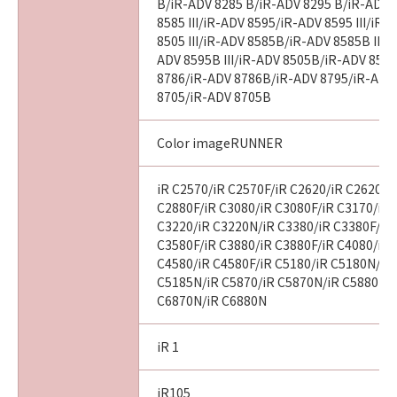
B/iR-ADV 8285 B/iR-ADV 8295 B/iR-ADV 
8585 III/iR-ADV 8595/iR-ADV 8595 III/iR
8505 III/iR-ADV 8585B/iR-ADV 8585B III/
ADV 8595B III/iR-ADV 8505B/iR-ADV 8505
8786/iR-ADV 8786B/iR-ADV 8795/iR-ADV
8705/iR-ADV 8705B
Color imageRUNNER
iR C2570/iR C2570F/iR C2620/iR C2620N/
C2880F/iR C3080/iR C3080F/iR C3170/iR 
C3220/iR C3220N/iR C3380/iR C3380F/iR
C3580F/iR C3880/iR C3880F/iR C4080/iR 
C4580/iR C4580F/iR C5180/iR C5180N/iR
C5185N/iR C5870/iR C5870N/iR C5880N/i
C6870N/iR C6880N
iR 1
iR105