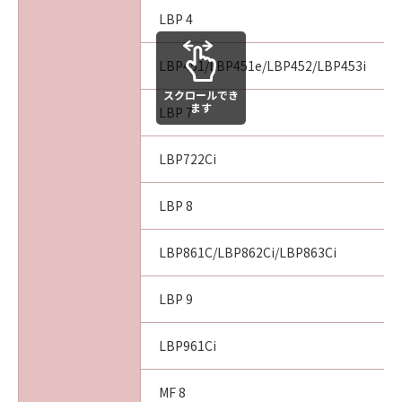
損害の可能性について知らされていた場合でも
LBP 4
同様です。
(3) キヤノン、キヤノンのライセンサー、キヤノ
LBP451/LBP451e/LBP452/LBP453i
ンの子会社、キヤノンの関連会社、それらの販
売代理店または販売店のいずれも、「本ソフト
スクロールでき
ます
LBP 7
ウェア」、または「本ソフトウェア」の使用に
起因または関連してお客様と第三者との間に生
じたいかなる紛争についても、一切責任を負わ
LBP722Ci
ないものとします。
LBP 8
８．契約期間
(1) 本契約書は、お客様が、『同意』を示す下
LBP861C/LBP862Ci/LBP863Ci
記のボタンをクリックした時点、または「本ソ
フトウェア」をインストールした時点で発効
LBP 9
し、下記(2)または(3)により終了されるまで有
効に存続します。
LBP961Ci
(2) お客様は、「本ソフトウェア」およびその
複製物のすべてを廃棄および消去することによ
MF 8
り、本契約書を終了させることができます。