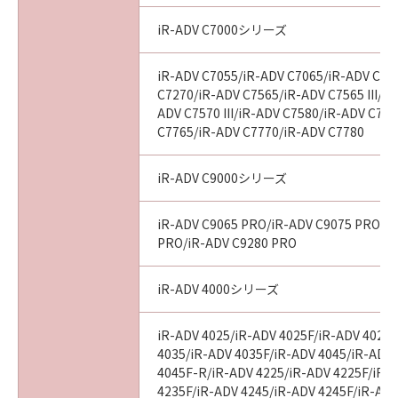
iR-ADV C7000シリーズ
以 上
iR-ADV C7055/iR-ADV C7065/iR-ADV C72
キヤノン株式会社
C7270/iR-ADV C7565/iR-ADV C7565 III/iR
ADV C7570 III/iR-ADV C7580/iR-ADV C7580
C7765/iR-ADV C7770/iR-ADV C7780
No. I010G021619
iR-ADV C9000シリーズ
iR-ADV C9065 PRO/iR-ADV C9075 PRO/i
PRO/iR-ADV C9280 PRO
iR-ADV 4000シリーズ
iR-ADV 4025/iR-ADV 4025F/iR-ADV 4025
4035/iR-ADV 4035F/iR-ADV 4045/iR-ADV
4045F-R/iR-ADV 4225/iR-ADV 4225F/iR-
4235F/iR-ADV 4245/iR-ADV 4245F/iR-ADV