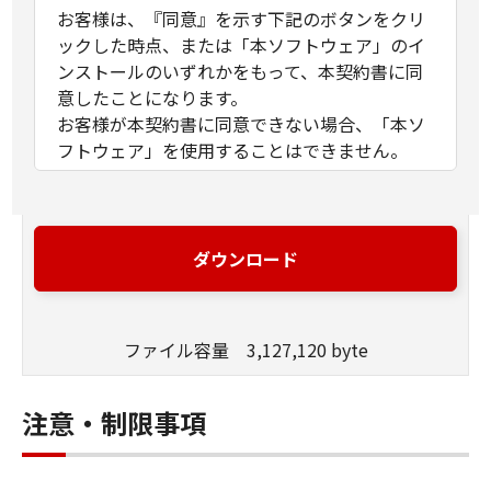
お客様は、『同意』を示す下記のボタンをクリ
ックした時点、または「本ソフトウェア」のイ
ンストールのいずれかをもって、本契約書に同
意したことになります。
お客様が本契約書に同意できない場合、「本ソ
フトウェア」を使用することはできません。
１．許諾
(1) キヤノンは、お客様が「キヤノン製品」を利
用する目的のために、「キヤノン製品」に直接
ダウンロード
またはネットワークを通じ接続される複数のコ
ンピューター（以下「指定機器」と言いま
す。）において、「本ソフトウェア」を使用
ファイル容量 3,127,120 byte
（本契約書においては、「本ソフトウェア」を
コンピューターの記憶媒体上にインストールす
ること、またはコンピューターにおいて表示す
注意・制限事項
ること、アクセスすること、もしくは実行する
ことのいずれも含むものとします。）するため