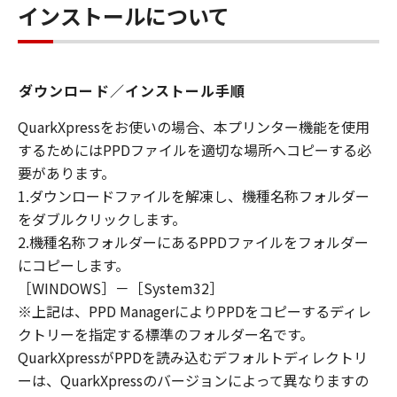
インストールについて
ライセンサーに帰属します。
５．輸出
お客様は、日本国政府または関連する外国政府
ダウンロード／インストール手順
より必要な許可等を得ることなしに、「本ソフ
トウェア」の全部または一部を、直接または間
QuarkXpressをお使いの場合、本プリンター機能を使用
接に輸出してはなりません。
するためにはPPDファイルを適切な場所へコピーする必
要があります。
６．サポートおよびアップデート
1.ダウンロードファイルを解凍し、機種名称フォルダー
キヤノン、キヤノンの子会社、関係会社、それ
をダブルクリックします。
らの販売代理店および販売店、並びにキヤノン
2.機種名称フォルダーにあるPPDファイルをフォルダー
のライセンサーは、お客様による「本ソフトウ
にコピーします。
ェア」の使用を支援すること、および「本ソフ
［WINDOWS］－［System32］
トウェア」に対してアップデート、バグの修正
※上記は、PPD ManagerによりPPDをコピーするディレ
あるいはサポートを行うことについて、いかな
クトリーを指定する標準のフォルダー名です。
る責任も負うものではありません。
QuarkXpressがPPDを読み込むデフォルトディレクトリ
７．保証の否認・免責
ーは、QuarkXpressのバージョンによって異なりますの