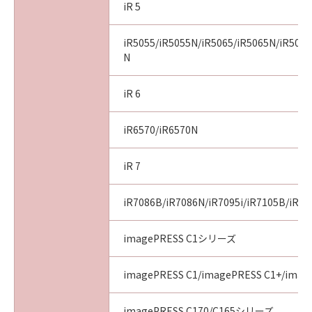
iR 5
iR5055/iR5055N/iR5065/iR5065N/iR5075
N
iR 6
iR6570/iR6570N
iR 7
iR7086B/iR7086N/iR7095i/iR7105B/iR71
imagePRESS C1シリーズ
imagePRESS C1/imagePRESS C1+/image
imagePRESS C170/C165シリーズ