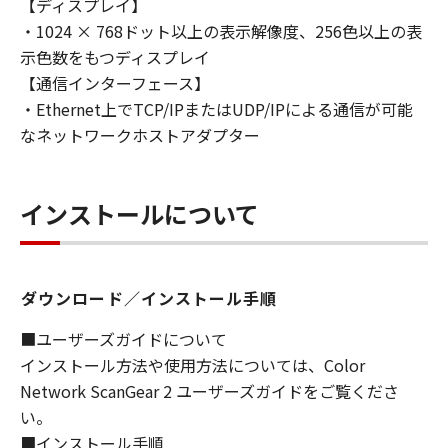
【ディスプレイ】
損害の可能性について知らされていた場合でも
・1024 × 768ドット以上の表示解像度、256色以上の表
同様です。
示色数をもつディスプレイ
(3) キヤノン、キヤノンのライセンサー、キヤノ
ンの子会社、キヤノンの関連会社、それらの販
【通信インターフェース】
売代理店または販売店のいずれも、「本ソフト
・Ethernet上でTCP/IPまたはUDP/IPによる通信が可能
ウェア」、または「本ソフトウェア」の使用に
なネットワークホストアダプター
起因または関連してお客様と第三者との間に生
じたいかなる紛争についても、一切責任を負わ
ないものとします。
インストールについて
８．契約期間
(1) 本契約書は、お客様が、『同意』を示す下
記のボタンをクリックした時点、または「本ソ
ダウンロード／インストール手順
フトウェア」をインストールした時点で発効
■ユーザーズガイドについて
し、下記(2)または(3)により終了されるまで有
インストール方法や使用方法については、Color
効に存続します。
Network ScanGear 2 ユーザーズガイドをご覧くださ
(2) お客様は、「本ソフトウェア」およびその
い。
複製物のすべてを廃棄および消去することによ
り、本契約書を終了させることができます。
■インストール手順