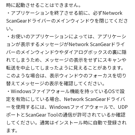
(1) お客様は、再使用許諾、譲渡、販売、頒
時に起動させることはできません。
布、リースもしくは貸与その他の方法により、
・アプリケーションを終了させる前に、必ずNetwork
第三者に「本ソフトウェア」を使用させること
ScanGearドライバーのメインウィンドウを閉じてくださ
はできません。
い。
(2) お客様は、「本ソフトウェア」の全部また
・お使いのアプリケーションによっては、アプリケーシ
は一部を修正、改変、逆コンパイル、逆アセン
ョンが表示するメッセージがNetwork ScanGearドライ
ブル、その他リバースエンジニアリング等する
バーのメインウィンドウやダイアログボックスの裏に隠
ことはできません。また第三者にこのような行
れてしまうため、メッセージの表示をせずにスキャンや
為をさせてはなりません。
転送を中止してしまったように見えることがあります。
３．著作権表示
このような場合は、表示ウィンドウのフォーカスを切り
お客様は、「本ソフトウェア」に含まれるキヤ
替えてメッセージの表示を確認してください。
ノンまたはキヤノンのライセンサーの著作権表
・Windowsファイアウォール機能を持っているOSで設
示を変更し、除去しもしくは削除してはなりま
定を有効にしている場合、Network ScanGearドライバ
せん。
ーを使用するには、Windowsファイアウォールで、UDP
ポートとScanGear Toolの通信が許可されているか確認
４．所有権
してください。通常はインストール時に自動で登録され
「本ソフトウェア」に係る権原および所有権
ます。
は、その内容によりキヤノンまたはキヤノンの