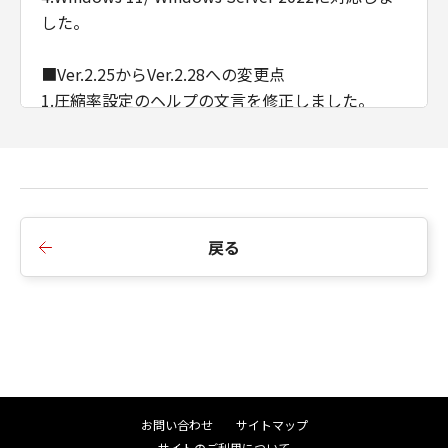
した。
■Ver.2.25からVer.2.28への変更点
1.圧縮率設定のヘルプの文言を修正しました。
2.インストーラーのバージョン不整合のメッセージ
を変更しました。
■Ver.2.23からVer.2.25への変更点
1.Windows Server 2019に対応しました。
戻る
2.Windows Vistaを非サポートとしました。
■Ver.2.22からVer.2.23への変更点
1.Windows 8/ Windows Server 2003を非サポート
としました。
■Ver.2.11からVer.2.22への変更点
お問い合わせ
サイトマップ
1.Windows 10/ Windows Server 2016に対応しま
サイトのご利用について