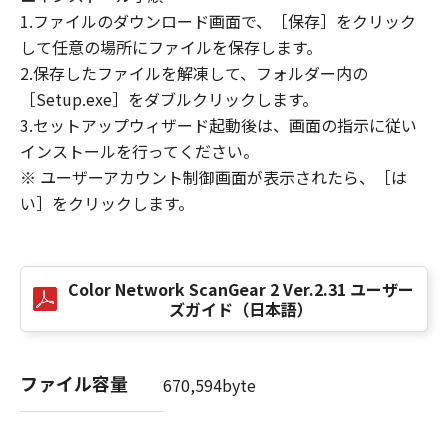
(3) お客様が本契約書のいずれかの条項に違反
1.ファイルのダウンロード画面で、［保存］をクリック
した場合、本契約書は直ちに終了します。
して任意の場所にファイルを保存します。
(4) お客様は、上記(3)によって本契約書が終了
2.保存したファイルを解凍して、フォルダー内の
した場合、速やかに、「本ソフトウェア」およ
［Setup.exe］をダブルクリックします。
びその複製物のすべてを廃棄または消去するも
3.セットアップウィザード起動後は、画面の指示に従い
のとします。
インストールを行ってください。
(5）上記にかかわらず、本契約書第2条、第4条
※ ユーザーアカウント制御画面が表示されたら、［は
から第7条まで、第8条第4項および第10条の規
い］をクリックします。
定は、本契約書の終了後も効力を有します。
９．U.S. GOVERNMENT RESTRICTED RIGHTS
NOTICE
Color Network ScanGear 2 Ver.2.31 ユーザー
“米国政府エンドユーザー”とは、米国政府の機
ズガイド（日本語）
関また団体を意味します。もしお客様が米国政
府エンドユーザーである場合、以下の規定が適
用されます：The SOFTWARE is a "commercial
ファイル容量
670,594byte
item," as that term is defined at 48 C.F.R.
2.101 (Oct 1995), consisting of "commercial