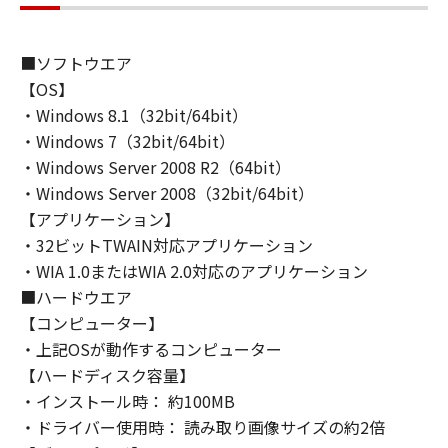
(1) 「本ソフトウェア」は、『現状のまま』の
状態で使用許諾されます。キヤノン、キヤノン
のライセンサー、キヤノンの子会社、キヤノン
■ソフトウエア
の関連会社、それらの販売代理店または販売店
【OS】
のいずれも、「本ソフトウェア」に関して、商
・Windows 8.1（32bit/64bit）
品性および特定の目的への適合性の保証を含
・Windows 7（32bit/64bit）
め、いかなる保証も、明示たると黙示たるとを
・Windows Server 2008 R2（64bit）
問わず一切しないものとします。
・Windows Server 2008（32bit/64bit）
(2) キヤノン、キヤノンのライセンサー、キヤノ
ンの子会社、キヤノンの関連会社、それらの販
【アプリケーション】
売代理店または販売店のいずれも、「本ソフト
・32ビットTWAIN対応アプリケーション
ウェア」の使用または使用不能から生ずるいか
・WIA 1.0またはWIA 2.0対応のアプリケーション
なる損害（逸失利益およびその他の派生的また
■ハードウエア
は付随的な損害を含むがこれらに限定されない
【コンピューター】
全ての損害を言います。）について、適用法で
・上記OSが動作するコンピューター
認められる限り、一切の責任を負わないものと
【ハードディスク容量】
します。たとえ、キヤノン、キヤノンのライセ
・インストール時： 約100MB
ンサー、キヤノンの子会社、キヤノンの関連会
・ドライバー使用時： 読み取り画像サイズの約2倍
社、それらの販売代理店または販売店がかかる