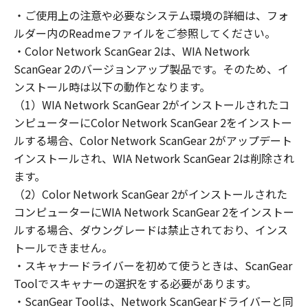
の非独占的権利をお客様に対して許諾します。
・ご使用上の注意や必要なシステム環境の詳細は、フォ
お客様は、また「指定機器」にネットワークを
ルダー内のReadmeファイルをご参照してください。
通じて接続されたコンピューター上で、かかる
コンピューターの使用者に対して「本ソフトウ
・Color Network ScanGear 2は、WIA Network
ェア」を使用させることができますが、かかる
ScanGear 2のバージョンアップ製品です。そのため、イ
コンピューターの使用者に本契約書上の義務お
ンストール時は以下の動作となります。
よび条件を遵守させるとともに、その履行に関
（1）WIA Network ScanGear 2がインストールされたコ
し全責任を負うことを条件とします。
ンピューターにColor Network ScanGear 2をインストー
(2) お客様は、上記(1)に基づいて「本ソフトウ
ルする場合、Color Network ScanGear 2がアップデート
ェア」を使用するためのバックアップとして、
インストールされ、WIA Network ScanGear 2は削除され
「本ソフトウェア」を１部、複製することがで
ます。
きます。
（2）Color Network ScanGear 2がインストールされた
(3) 上記(1)および(2)に定める場合を除き、キヤ
コンピューターにWIA Network ScanGear 2をインストー
ノンまたはキヤノンのライセンサーのいかなる
ルする場合、ダウングレードは禁止されており、インス
知的財産権も、明示たると黙示たるとを問わ
トールできません。
ず、本契約書によってお客様に譲渡あるいは許
諾されるものではありません。
・スキャナードライバーを初めて使うときは、ScanGear
Toolでスキャナーの選択をする必要があります。
２．制限
・ScanGear Toolは、Network ScanGearドライバーと同