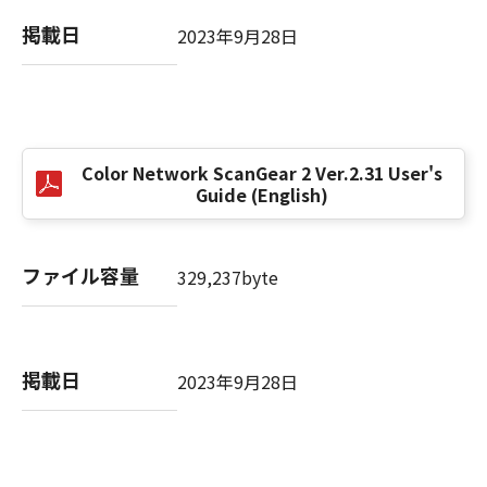
computer software" and "commercial
computer software documentation," as such
掲載日
2023年9月28日
terms are used in 48 C.F.R. 12.212 (Sept 1995).
Consistent with 48 C.F.R. 12.212 and 48 C.F.R.
227.7202-1 through 227.7202-4 (June 1995),
all U.S. Government End Users shall acquire
the SOFTWARE with only those rights set
Color Network ScanGear 2 Ver.2.31 User's
forth herein. The manufacturer is Canon
Guide (English)
Inc./30-2, Shimomaruko 3-chome, Ohta-ku,
Tokyo 146-8501, Japan.
本条項中で使用される"the SOFTWARE"とは、
ファイル容量
329,237byte
本契約書中で定義される「本ソフトウェア」を
意味し、指し示すものとします。
10．分離可能性
掲載日
2023年9月28日
本契約書のいずれかの条項またはその一部が法
律により無効であると決定された場合でも、そ
の他の条項は完全に有効に存続するものとしま
す。