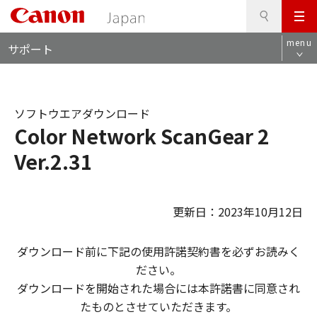
検
このページの本文へ
メ
索
ロ
ニ
menu
サポート
ー
ュ
カ
ー
ル
ナ
ソフトウエアダウンロード
ビ
Color Network ScanGear 2
Ver.2.31
更新日：2023年10月12日
ダウンロード前に下記の使用許諾契約書を必ずお読みく
ださい。
ダウンロードを開始された場合には本許諾書に同意され
たものとさせていただきます。