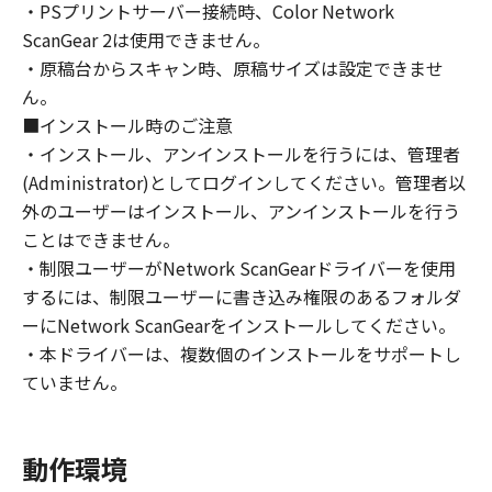
・PSプリントサーバー接続時、Color Network
ライセンサーに帰属します。
ScanGear 2は使用できません。
・原稿台からスキャン時、原稿サイズは設定できませ
５．輸出
ん。
お客様は、日本国政府または関連する外国政府
より必要な許可等を得ることなしに、「本ソフ
■インストール時のご注意
トウェア」の全部または一部を、直接または間
・インストール、アンインストールを行うには、管理者
接に輸出してはなりません。
(Administrator)としてログインしてください。管理者以
外のユーザーはインストール、アンインストールを行う
６．サポートおよびアップデート
ことはできません。
キヤノン、キヤノンの子会社、関係会社、それ
・制限ユーザーがNetwork ScanGearドライバーを使用
らの販売代理店および販売店、並びにキヤノン
するには、制限ユーザーに書き込み権限のあるフォルダ
のライセンサーは、お客様による「本ソフトウ
ーにNetwork ScanGearをインストールしてください。
ェア」の使用を支援すること、および「本ソフ
・本ドライバーは、複数個のインストールをサポートし
トウェア」に対してアップデート、バグの修正
ていません。
あるいはサポートを行うことについて、いかな
る責任も負うものではありません。
動作環境
７．保証の否認・免責