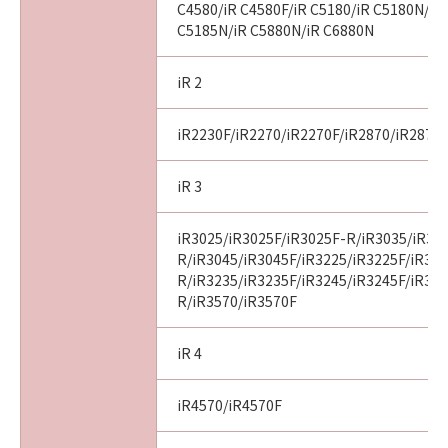
C4580/iR C4580F/iR C5180/iR C5180N/iR
C5185N/iR C5880N/iR C6880N
iR 2
iR2230F/iR2270/iR2270F/iR2870/iR2870
iR 3
iR3025/iR3025F/iR3025F-R/iR3035/iR30
R/iR3045/iR3045F/iR3225/iR3225F/iR32
R/iR3235/iR3235F/iR3245/iR3245F/iR32
R/iR3570/iR3570F
iR 4
iR4570/iR4570F