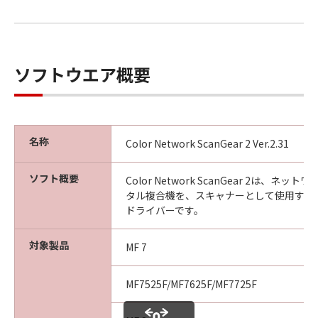
以 上
ソフトウエア概要
キヤノン株式会社
No. I010G020618
名称
Color Network ScanGear 2 Ver.2.31
ソフト概要
Color Network ScanGear 2は、ネ
タル複合機を、スキャナーとして使用する
ドライバーです。
対象製品
MF 7
MF7525F/MF7625F/MF7725F