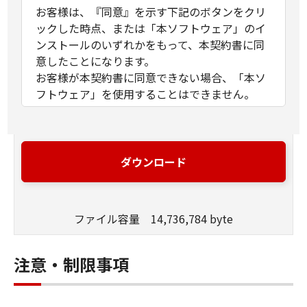
お客様は、『同意』を示す下記のボタンをクリ
ックした時点、または「本ソフトウェア」のイ
ンストールのいずれかをもって、本契約書に同
意したことになります。
お客様が本契約書に同意できない場合、「本ソ
フトウェア」を使用することはできません。
１．許諾
(1) キヤノンは、お客様が「キヤノン製品」を利
用する目的のために、「キヤノン製品」に直接
ダウンロード
またはネットワークを通じ接続される複数のコ
ンピューター（以下「指定機器」と言いま
す。）において、「本ソフトウェア」を使用
ファイル容量 14,736,784 byte
（本契約書においては、「本ソフトウェア」を
コンピューターの記憶媒体上にインストールす
ること、またはコンピューターにおいて表示す
注意・制限事項
ること、アクセスすること、もしくは実行する
ことのいずれも含むものとします。）するため