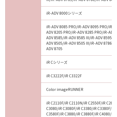
iR-ADV 8000シリーズ
iR-ADV 8085 PRO/iR-ADV 8095 PRO/iR-A
ADV 8205 PRO/iR-ADV 8285 PRO/iR-ADV 
ADV 8585/iR-ADV 8585 III/iR-ADV 8595/iR-
ADV 8505/iR-ADV 8505 III/iR-ADV 8786/i
ADV 8705
iR Cシリーズ
iR C3222F/iR C3322F
Color imageRUNNER
iR C2110F/iR C2110N/iR C2550F/iR C2880
C3080/iR C3080F/iR C3380/iR C3380F/iR 
C3580F/iR C3880/iR C3880F/iR C4080/iR 