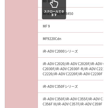
MF 8
スクロールでき
MF832Cdw/MF8450
ます
MF 9
MF9220Cdn
iR-ADV C2000シリーズ
iR-ADV C2020/iR-ADV C2020F/iR-ADV C2
C2030F/iR-ADV C2030F-R/iR-ADV C2218F
C2220/iR-ADV C2220F/iR-ADV C2230F
iR-ADV C350Fシリーズ
iR-ADV C350F/iR-ADV C355F/iR-ADV C356
C356F III/iR-ADV C357F/iR-ADV C359F