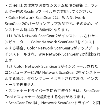
の非独占的権利をお客様に対して許諾します。
・ご使用上の注意や必要なシステム環境の詳細は、フォ
お客様は、また「指定機器」にネットワークを
ルダー内のReadmeファイルをご参照してください。
通じて接続されたコンピューター上で、かかる
コンピューターの使用者に対して「本ソフトウ
・Color Network ScanGear 2は、WIA Network
ェア」を使用させることができますが、かかる
ScanGear 2のバージョンアップ製品です。そのため、イ
コンピューターの使用者に本契約書上の義務お
ンストール時は以下の動作となります。
よび条件を遵守させるとともに、その履行に関
（1）WIA Network ScanGear 2がインストールされたコ
し全責任を負うことを条件とします。
ンピューターにColor Network ScanGear 2をインストー
(2) お客様は、上記(1)に基づいて「本ソフトウ
ルする場合、Color Network ScanGear 2がアップデート
ェア」を使用するためのバックアップとして、
インストールされ、WIA Network ScanGear 2は削除され
「本ソフトウェア」を１部、複製することがで
ます。
きます。
（2）Color Network ScanGear 2がインストールされた
(3) 上記(1)および(2)に定める場合を除き、キヤ
コンピューターにWIA Network ScanGear 2をインストー
ノンまたはキヤノンのライセンサーのいかなる
ルする場合、ダウングレードは禁止されており、インス
知的財産権も、明示たると黙示たるとを問わ
トールできません。
ず、本契約書によってお客様に譲渡あるいは許
諾されるものではありません。
・スキャナードライバーを初めて使うときは、ScanGear
Toolでスキャナーの選択をする必要があります。
２．制限
・ScanGear Toolは、Network ScanGearドライバーと同