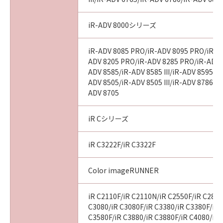
iR-ADV 8000シリーズ
iR-ADV 8085 PRO/iR-ADV 8095 PRO/iR-A
ADV 8205 PRO/iR-ADV 8285 PRO/iR-ADV 
ADV 8585/iR-ADV 8585 III/iR-ADV 8595/iR-
ADV 8505/iR-ADV 8505 III/iR-ADV 8786/i
ADV 8705
iR Cシリーズ
iR C3222F/iR C3322F
Color imageRUNNER
iR C2110F/iR C2110N/iR C2550F/iR C2880
C3080/iR C3080F/iR C3380/iR C3380F/iR 
C3580F/iR C3880/iR C3880F/iR C4080/iR 