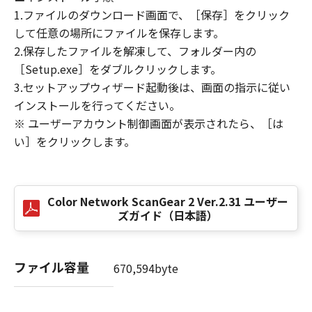
(3) お客様が本契約書のいずれかの条項に違反
1.ファイルのダウンロード画面で、［保存］をクリック
した場合、本契約書は直ちに終了します。
して任意の場所にファイルを保存します。
(4) お客様は、上記(3)によって本契約書が終了
2.保存したファイルを解凍して、フォルダー内の
した場合、速やかに、「本ソフトウェア」およ
［Setup.exe］をダブルクリックします。
びその複製物のすべてを廃棄または消去するも
3.セットアップウィザード起動後は、画面の指示に従い
のとします。
インストールを行ってください。
(5）上記にかかわらず、本契約書第2条、第4条
※ ユーザーアカウント制御画面が表示されたら、［は
から第7条まで、第8条第4項および第10条の規
い］をクリックします。
定は、本契約書の終了後も効力を有します。
９．U.S. GOVERNMENT RESTRICTED RIGHTS
NOTICE
Color Network ScanGear 2 Ver.2.31 ユーザー
“米国政府エンドユーザー”とは、米国政府の機
ズガイド（日本語）
関また団体を意味します。もしお客様が米国政
府エンドユーザーである場合、以下の規定が適
用されます：The SOFTWARE is a "commercial
ファイル容量
670,594byte
item," as that term is defined at 48 C.F.R.
2.101 (Oct 1995), consisting of "commercial