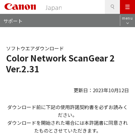
検
このページの本文へ
メ
索
ロ
ニ
menu
サポート
ー
ュ
カ
ー
ル
ナ
ソフトウエアダウンロード
ビ
Color Network ScanGear 2
Ver.2.31
更新日：2023年10月12日
ダウンロード前に下記の使用許諾契約書を必ずお読みく
ださい。
ダウンロードを開始された場合には本許諾書に同意され
たものとさせていただきます。