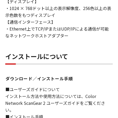
【ディスプレイ】
損害の可能性について知らされていた場合でも
・1024 × 768ドット以上の表示解像度、256色以上の表
同様です。
示色数をもつディスプレイ
(3) キヤノン、キヤノンのライセンサー、キヤノ
ンの子会社、キヤノンの関連会社、それらの販
【通信インターフェース】
売代理店または販売店のいずれも、「本ソフト
・Ethernet上でTCP/IPまたはUDP/IPによる通信が可能
ウェア」、または「本ソフトウェア」の使用に
なネットワークホストアダプター
起因または関連してお客様と第三者との間に生
じたいかなる紛争についても、一切責任を負わ
ないものとします。
インストールについて
８．契約期間
(1) 本契約書は、お客様が、『同意』を示す下
記のボタンをクリックした時点、または「本ソ
ダウンロード／インストール手順
フトウェア」をインストールした時点で発効
■ユーザーズガイドについて
し、下記(2)または(3)により終了されるまで有
インストール方法や使用方法については、Color
効に存続します。
Network ScanGear 2 ユーザーズガイドをご覧くださ
(2) お客様は、「本ソフトウェア」およびその
い。
複製物のすべてを廃棄および消去することによ
り、本契約書を終了させることができます。
■インストール手順