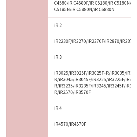
C4580/iR C4580F/iR C5180/iR C5180N/iR
C5185N/iR C5880N/iR C6880N
iR 2
iR2230F/iR2270/iR2270F/iR2870/iR2870
iR 3
iR3025/iR3025F/iR3025F-R/iR3035/iR30
R/iR3045/iR3045F/iR3225/iR3225F/iR32
R/iR3235/iR3235F/iR3245/iR3245F/iR32
R/iR3570/iR3570F
iR 4
iR4570/iR4570F