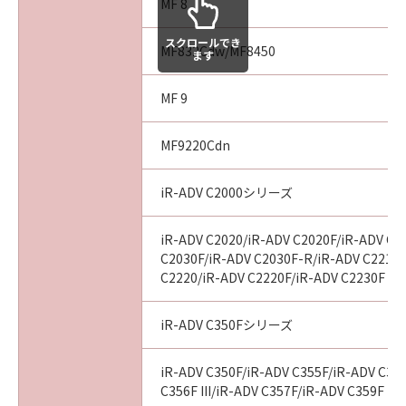
MF 8
スクロールでき
MF832Cdw/MF8450
ます
MF 9
MF9220Cdn
iR-ADV C2000シリーズ
iR-ADV C2020/iR-ADV C2020F/iR-ADV C2
C2030F/iR-ADV C2030F-R/iR-ADV C2218F
C2220/iR-ADV C2220F/iR-ADV C2230F
iR-ADV C350Fシリーズ
iR-ADV C350F/iR-ADV C355F/iR-ADV C356
C356F III/iR-ADV C357F/iR-ADV C359F