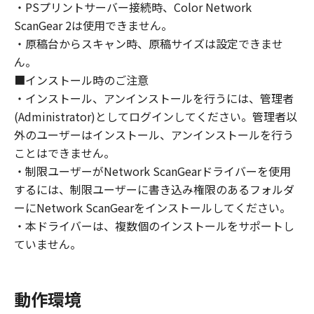
・PSプリントサーバー接続時、Color Network
ライセンサーに帰属します。
ScanGear 2は使用できません。
・原稿台からスキャン時、原稿サイズは設定できませ
５．輸出
ん。
お客様は、日本国政府または関連する外国政府
より必要な許可等を得ることなしに、「本ソフ
■インストール時のご注意
トウェア」の全部または一部を、直接または間
・インストール、アンインストールを行うには、管理者
接に輸出してはなりません。
(Administrator)としてログインしてください。管理者以
外のユーザーはインストール、アンインストールを行う
６．サポートおよびアップデート
ことはできません。
キヤノン、キヤノンの子会社、関係会社、それ
・制限ユーザーがNetwork ScanGearドライバーを使用
らの販売代理店および販売店、並びにキヤノン
するには、制限ユーザーに書き込み権限のあるフォルダ
のライセンサーは、お客様による「本ソフトウ
ーにNetwork ScanGearをインストールしてください。
ェア」の使用を支援すること、および「本ソフ
・本ドライバーは、複数個のインストールをサポートし
トウェア」に対してアップデート、バグの修正
ていません。
あるいはサポートを行うことについて、いかな
る責任も負うものではありません。
動作環境
７．保証の否認・免責