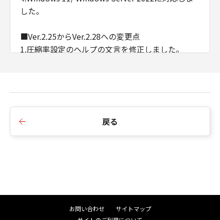
した。
■Ver.2.25からVer.2.28への変更点
1.圧縮率設定のヘルプの文言を修正しました。
2.インストーラーのバージョン不整合のメッセージ
を変更しました。
■Ver.2.23からVer.2.25への変更点
1.Windows Server 2019に対応しました。
戻る
2.Windows Vistaを非サポートとしました。
■Ver.2.22からVer.2.23への変更点
1.Windows 8/ Windows Server 2003を非サポート
としました。
■Ver.2.11からVer.2.22への変更点
お問い合わせ
サイトマップ
1.Windows 10/ Windows Server 2016に対応しま
サイトのご利用について