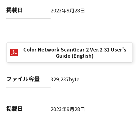
computer software" and "commercial
computer software documentation," as such
掲載日
2023年9月28日
terms are used in 48 C.F.R. 12.212 (Sept 1995).
Consistent with 48 C.F.R. 12.212 and 48 C.F.R.
227.7202-1 through 227.7202-4 (June 1995),
all U.S. Government End Users shall acquire
the SOFTWARE with only those rights set
Color Network ScanGear 2 Ver.2.31 User's
forth herein. The manufacturer is Canon
Guide (English)
Inc./30-2, Shimomaruko 3-chome, Ohta-ku,
Tokyo 146-8501, Japan.
本条項中で使用される"the SOFTWARE"とは、
ファイル容量
329,237byte
本契約書中で定義される「本ソフトウェア」を
意味し、指し示すものとします。
10．分離可能性
掲載日
2023年9月28日
本契約書のいずれかの条項またはその一部が法
律により無効であると決定された場合でも、そ
の他の条項は完全に有効に存続するものとしま
す。