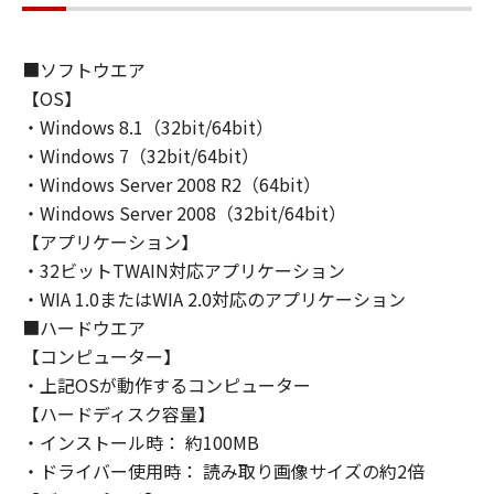
(1) 「本ソフトウェア」は、『現状のまま』の
状態で使用許諾されます。キヤノン、キヤノン
のライセンサー、キヤノンの子会社、キヤノン
■ソフトウエア
の関連会社、それらの販売代理店または販売店
【OS】
のいずれも、「本ソフトウェア」に関して、商
・Windows 8.1（32bit/64bit）
品性および特定の目的への適合性の保証を含
・Windows 7（32bit/64bit）
め、いかなる保証も、明示たると黙示たるとを
・Windows Server 2008 R2（64bit）
問わず一切しないものとします。
・Windows Server 2008（32bit/64bit）
(2) キヤノン、キヤノンのライセンサー、キヤノ
ンの子会社、キヤノンの関連会社、それらの販
【アプリケーション】
売代理店または販売店のいずれも、「本ソフト
・32ビットTWAIN対応アプリケーション
ウェア」の使用または使用不能から生ずるいか
・WIA 1.0またはWIA 2.0対応のアプリケーション
なる損害（逸失利益およびその他の派生的また
■ハードウエア
は付随的な損害を含むがこれらに限定されない
【コンピューター】
全ての損害を言います。）について、適用法で
・上記OSが動作するコンピューター
認められる限り、一切の責任を負わないものと
【ハードディスク容量】
します。たとえ、キヤノン、キヤノンのライセ
・インストール時： 約100MB
ンサー、キヤノンの子会社、キヤノンの関連会
・ドライバー使用時： 読み取り画像サイズの約2倍
社、それらの販売代理店または販売店がかかる