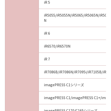
iR 5
iR5055/iR5055N/iR5065/iR5065N/iR5075
N
iR 6
iR6570/iR6570N
iR 7
iR7086B/iR7086N/iR7095i/iR7105B/iR71
imagePRESS C1シリーズ
imagePRESS C1/imagePRESS C1+/image
imagePRESS C170/C165シリーズ