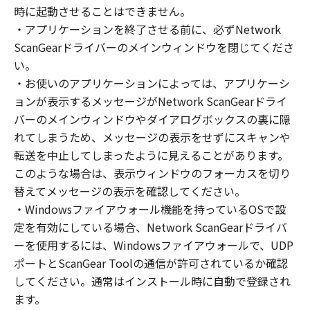
(1) お客様は、再使用許諾、譲渡、販売、頒
時に起動させることはできません。
布、リースもしくは貸与その他の方法により、
・アプリケーションを終了させる前に、必ずNetwork
第三者に「本ソフトウェア」を使用させること
ScanGearドライバーのメインウィンドウを閉じてくださ
はできません。
い。
(2) お客様は、「本ソフトウェア」の全部また
・お使いのアプリケーションによっては、アプリケーシ
は一部を修正、改変、逆コンパイル、逆アセン
ョンが表示するメッセージがNetwork ScanGearドライ
ブル、その他リバースエンジニアリング等する
バーのメインウィンドウやダイアログボックスの裏に隠
ことはできません。また第三者にこのような行
れてしまうため、メッセージの表示をせずにスキャンや
為をさせてはなりません。
転送を中止してしまったように見えることがあります。
３．著作権表示
このような場合は、表示ウィンドウのフォーカスを切り
お客様は、「本ソフトウェア」に含まれるキヤ
替えてメッセージの表示を確認してください。
ノンまたはキヤノンのライセンサーの著作権表
・Windowsファイアウォール機能を持っているOSで設
示を変更し、除去しもしくは削除してはなりま
定を有効にしている場合、Network ScanGearドライバ
せん。
ーを使用するには、Windowsファイアウォールで、UDP
ポートとScanGear Toolの通信が許可されているか確認
４．所有権
してください。通常はインストール時に自動で登録され
「本ソフトウェア」に係る権原および所有権
ます。
は、その内容によりキヤノンまたはキヤノンの