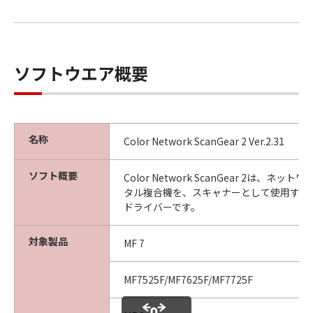
以 上
ソフトウエア概要
キヤノン株式会社
No. I010G020618
名称
Color Network ScanGear 2 Ver.2.31
ソフト概要
Color Network ScanGear 2は、ネ
タル複合機を、スキャナーとして使用する
ドライバーです。
対象製品
MF 7
MF7525F/MF7625F/MF7725F