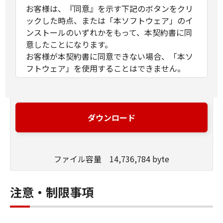
お客様は、『同意』を示す下記のボタンをクリ
ックした時点、または「本ソフトウェア」のイ
ンストールのいずれかをもって、本契約書に同
意したことになります。
お客様が本契約書に同意できない場合、「本ソ
フトウェア」を使用することはできません。
１．許諾
(1) キヤノンは、お客様が「キヤノン製品」を利
用する目的のために、「キヤノン製品」に直接
ダウンロード
またはネットワークを通じ接続される複数のコ
ンピューター（以下「指定機器」と言いま
す。）において、「本ソフトウェア」を使用
ファイル容量 14,736,784 byte
（本契約書においては、「本ソフトウェア」を
コンピューターの記憶媒体上にインストールす
ること、またはコンピューターにおいて表示す
注意・制限事項
ること、アクセスすること、もしくは実行する
ことのいずれも含むものとします。）するため