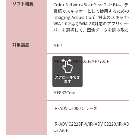
ソフト概要
(3) お客様が本契約書のいずれかの条項に違反
Color Network ScanGear 2 USBは
接続でスキャナーとして使用するためのWIA（
した場合、本契約書は直ちに終了します。
Imaging Acquisition）対応のスキャ
(4) お客様は、上記(3)によって本契約書が終了
WIA 1.0およびWIA 2.0対応のアプリケ
した場合、速やかに、「本ソフトウェア」およ
バーを選択して、画像データを読み取るこ
びその複製物のすべてを廃棄または消去するも
のとします。
対象製品
MF 7
(5）上記にかかわらず、本契約書第2条、第4条
から第7条まで、第8条第4項および第10条の規
MF7525F/MF7625F/MF7725F
定は、本契約書の終了後も効力を有します。
９．U.S. GOVERNMENT RESTRICTED RIGHTS
MF 8
スクロールでき
ます
NOTICE
“米国政府エンドユーザー”とは、米国政府の機
MF832Cdw
関また団体を意味します。もしお客様が米国政
府エンドユーザーである場合、以下の規定が適
iR-ADV C2000シリーズ
用されます：The SOFTWARE is a "commercial
item," as that term is defined at 48 C.F.R.
iR-ADV C2218F-V/iR-ADV C2220/iR-ADV 
2.101 (Oct 1995), consisting of "commercial
C2230F