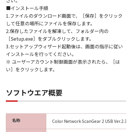
さい。
損害の可能性について知らされていた場合でも
■インストール手順
同様です。
1.ファイルのダウンロード画面で、［保存］をクリック
(3) キヤノン、キヤノンのライセンサー、キヤノ
して任意の場所にファイルを保存します。
ンの子会社、キヤノンの関連会社、それらの販
2.保存したファイルを解凍して、フォルダー内の
売代理店または販売店のいずれも、「本ソフト
ウェア」、または「本ソフトウェア」の使用に
［Setup.exe］をダブルクリックします。
起因または関連してお客様と第三者との間に生
3.セットアップウィザード起動後は、画面の指示に従い
じたいかなる紛争についても、一切責任を負わ
インストールを行ってください。
ないものとします。
※ ユーザーアカウント制御画面が表示されたら、［は
い］をクリックします。
８．契約期間
(1) 本契約書は、お客様が、『同意』を示す下
記のボタンをクリックした時点、または「本ソ
ソフトウエア概要
フトウェア」をインストールした時点で発効
し、下記(2)または(3)により終了されるまで有
効に存続します。
(2) お客様は、「本ソフトウェア」およびその
名称
Color Network ScanGear 2 USB Ver.2.31
複製物のすべてを廃棄および消去することによ
り、本契約書を終了させることができます。