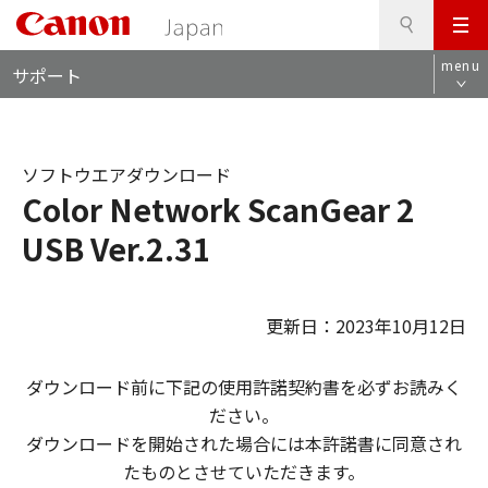
検
このページの本文へ
メ
索
ロ
ニ
menu
サポート
ー
ュ
カ
ー
ル
ナ
ソフトウエアダウンロード
ビ
Color Network ScanGear 2
USB Ver.2.31
更新日：2023年10月12日
ダウンロード前に下記の使用許諾契約書を必ずお読みく
ださい。
ダウンロードを開始された場合には本許諾書に同意され
たものとさせていただきます。