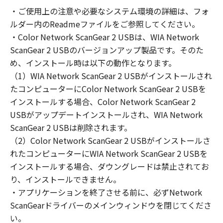
の非独占的権利をお客様に対して許諾します。
・ご使用上の注意や必要なシステム環境の詳細は、フォ
お客様は、また「指定機器」にネットワークを
ルダー内のReadmeファイルをご参照してください。
通じて接続されたコンピューター上で、かかる
コンピューターの使用者に対して「本ソフトウ
・Color Network ScanGear 2 USBは、WIA Network
ェア」を使用させることができますが、かかる
ScanGear 2 USBのバージョンアップ製品です。そのた
コンピューターの使用者に本契約書上の義務お
め、インストール時は以下の動作となります。
よび条件を遵守させるとともに、その履行に関
（1）WIA Network ScanGear 2 USBがインストールされ
し全責任を負うことを条件とします。
たコンピューターにColor Network ScanGear 2 USBを
(2) お客様は、上記(1)に基づいて「本ソフトウ
インストールする場合、Color Network ScanGear 2
ェア」を使用するためのバックアップとして、
USBがアップデートインストールされ、WIA Network
「本ソフトウェア」を１部、複製することがで
ScanGear 2 USBは削除されます。
きます。
（2）Color Network ScanGear 2 USBがインストールさ
(3) 上記(1)および(2)に定める場合を除き、キヤ
れたコンピューターにWIA Network ScanGear 2 USBを
ノンまたはキヤノンのライセンサーのいかなる
インストールする場合、ダウングレードは禁止されてお
知的財産権も、明示たると黙示たるとを問わ
り、インストールできません。
ず、本契約書によってお客様に譲渡あるいは許
諾されるものではありません。
・アプリケーションを終了させる前に、必ずNetwork
ScanGearドライバーのメインウィンドウを閉じてくださ
２．制限
い。