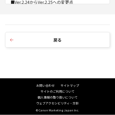
■Ver.2.24からVer.2.25への変更点
1. Color Network ScanGear 2 USBで、iR-ADV
4500シリーズ/ iR-ADV 4200シリーズ/ iR-ADV4000
シリーズをインストールするとアンインストールで
きない不具合に対応しました。
戻る
■Ver.2.23からVer.2.24への変更点
1.機種共通で使えるCompatible IDに対応しまし
た。
2.Windows Vistaを非サポートとしました。
■Ver.2.20からVer.2.23への変更点
1.Windows 8を非サポートとしました。
お問い合わせ
サイトマップ
サイトのご利用について
■Ver.2.11からVer.2.20への変更点
個人情報の取り扱いについて
1.Windows 10に対応しました。
ウェブアクセシビリティ―方針
2.Windows XPを非サポートとしました。
©Canon Marketing Japan Inc.