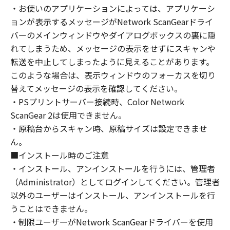
(1) お客様は、再使用許諾、譲渡、販売、頒
・お使いのアプリケーションによっては、アプリケーシ
布、リースもしくは貸与その他の方法により、
ョンが表示するメッセージがNetwork ScanGearドライ
第三者に「本ソフトウェア」を使用させること
バーのメインウィンドウやダイアログボックスの裏に隠
はできません。
れてしまうため、メッセージの表示をせずにスキャンや
(2) お客様は、「本ソフトウェア」の全部また
転送を中止してしまったように見えることがあります。
は一部を修正、改変、逆コンパイル、逆アセン
このような場合は、表示ウィンドウのフォーカスを切り
ブル、その他リバースエンジニアリング等する
替えてメッセージの表示を確認してください。
ことはできません。また第三者にこのような行
・PSプリントサーバー接続時、Color Network
為をさせてはなりません。
ScanGear 2は使用できません。
３．著作権表示
・原稿台からスキャン時、原稿サイズは設定できませ
お客様は、「本ソフトウェア」に含まれるキヤ
ん。
ノンまたはキヤノンのライセンサーの著作権表
■インストール時のご注意
示を変更し、除去しもしくは削除してはなりま
・インストール、アンインストールを行うには、管理者
せん。
（Administrator）としてログインしてください。管理者
以外のユーザーはインストール、アンインストールを行
４．所有権
うことはできません。
「本ソフトウェア」に係る権原および所有権
・制限ユーザーがNetwork ScanGearドライバーを使用
は、その内容によりキヤノンまたはキヤノンの