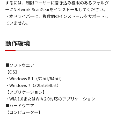
するには、制限ユーザーに書き込み権限のあるフォルダ
ライセンサーに帰属します。
ーにNetwork ScanGearをインストールしてください。
・本ドライバーは、複数個のインストールをサポートし
５．輸出
ていません。
お客様は、日本国政府または関連する外国政府
より必要な許可等を得ることなしに、「本ソフ
トウェア」の全部または一部を、直接または間
動作環境
接に輸出してはなりません。
６．サポートおよびアップデート
キヤノン、キヤノンの子会社、関係会社、それ
■ソフトウエア
らの販売代理店および販売店、並びにキヤノン
【OS】
のライセンサーは、お客様による「本ソフトウ
・Windows 8.1（32bit/64bit）
ェア」の使用を支援すること、および「本ソフ
・Windows 7（32bit/64bit）
トウェア」に対してアップデート、バグの修正
あるいはサポートを行うことについて、いかな
【アプリケーション】
る責任も負うものではありません。
・WIA 1.0またはWIA 2.0対応のアプリケーション
■ハードウエア
７．保証の否認・免責
【コンピューター】