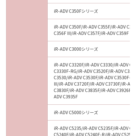
computer software" and "commercial
computer software documentation," as such
iR-ADV C350Fシリーズ
terms are used in 48 C.F.R. 12.212 (Sept 1995).
Consistent with 48 C.F.R. 12.212 and 48 C.F.R.
iR-ADV C350F/iR-ADV C355F/iR-ADV C356
227.7202-1 through 227.7202-4 (June 1995),
C356F III/iR-ADV C357F/iR-ADV C359F
all U.S. Government End Users shall acquire
the SOFTWARE with only those rights set
iR-ADV C3000シリーズ
forth herein. The manufacturer is Canon
Inc./30-2, Shimomaruko 3-chome, Ohta-ku,
iR-ADV C3320F/iR-ADV C3330/iR-ADV C3
Tokyo 146-8501, Japan.
C3330F-RG/iR-ADV C3520F/iR-ADV C3520F
本条項中で使用される"the SOFTWARE"とは、
C3530/iR-ADV C3530F/iR-ADV C3530F-R
本契約書中で定義される「本ソフトウェア」を
III/iR-ADV C3720F/iR-ADV C3730F/iR-AD
意味し、指し示すものとします。
C3830F/iR-ADV C3835F/iR-ADV C3926F/i
ADV C3935F
10．分離可能性
本契約書のいずれかの条項またはその一部が法
iR-ADV C5000シリーズ
律により無効であると決定された場合でも、そ
の他の条項は完全に有効に存続するものとしま
iR-ADV C5235/iR-ADV C5235F/iR-ADV C5
す。
C5240F/iR-ADV C5240F-R/iR-ADV C5250/