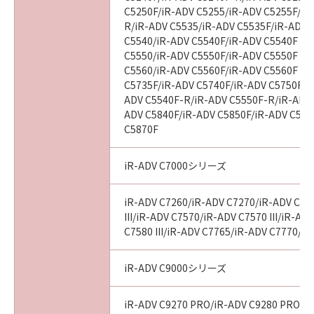
C5250F/iR-ADV C5255/iR-ADV C5255F/iR
R/iR-ADV C5535/iR-ADV C5535F/iR-ADV C
以 上
C5540/iR-ADV C5540F/iR-ADV C5540F III
C5550/iR-ADV C5550F/iR-ADV C5550F III
C5560/iR-ADV C5560F/iR-ADV C5560F III
キヤノン株式会社
C5735F/iR-ADV C5740F/iR-ADV C5750F/i
ADV C5540F-R/iR-ADV C5550F-R/iR-ADV 
No. I010G020618
ADV C5840F/iR-ADV C5850F/iR-ADV C586
C5870F
iR-ADV C7000シリーズ
iR-ADV C7260/iR-ADV C7270/iR-ADV C75
III/iR-ADV C7570/iR-ADV C7570 III/iR-AD
C7580 III/iR-ADV C7765/iR-ADV C7770/i
iR-ADV C9000シリーズ
iR-ADV C9270 PRO/iR-ADV C9280 PRO