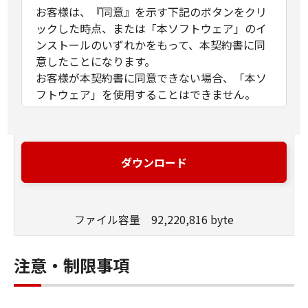
お客様は、『同意』を示す下記のボタンをクリ
ックした時点、または「本ソフトウェア」のイ
ンストールのいずれかをもって、本契約書に同
意したことになります。
お客様が本契約書に同意できない場合、「本ソ
フトウェア」を使用することはできません。
１．許諾
(1) キヤノンは、お客様が「キヤノン製品」を利
用する目的のために、「キヤノン製品」に直接
ダウンロード
またはネットワークを通じ接続される複数のコ
ンピューター（以下「指定機器」と言いま
す。）において、「本ソフトウェア」を使用
ファイル容量 92,220,816 byte
（本契約書においては、「本ソフトウェア」を
コンピューターの記憶媒体上にインストールす
ること、またはコンピューターにおいて表示す
注意・制限事項
ること、アクセスすること、もしくは実行する
ことのいずれも含むものとします。）するため