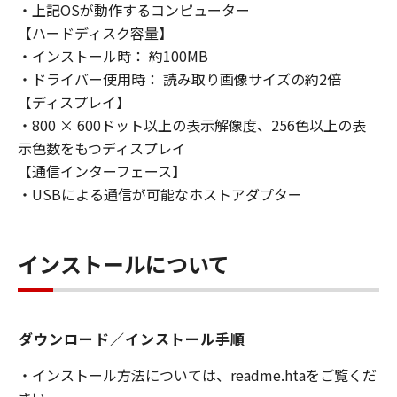
(1) 「本ソフトウェア」は、『現状のまま』の
・上記OSが動作するコンピューター
状態で使用許諾されます。キヤノン、キヤノン
【ハードディスク容量】
のライセンサー、キヤノンの子会社、キヤノン
・インストール時： 約100MB
の関連会社、それらの販売代理店または販売店
・ドライバー使用時： 読み取り画像サイズの約2倍
のいずれも、「本ソフトウェア」に関して、商
【ディスプレイ】
品性および特定の目的への適合性の保証を含
・800 × 600ドット以上の表示解像度、256色以上の表
め、いかなる保証も、明示たると黙示たるとを
示色数をもつディスプレイ
問わず一切しないものとします。
【通信インターフェース】
(2) キヤノン、キヤノンのライセンサー、キヤノ
ンの子会社、キヤノンの関連会社、それらの販
・USBによる通信が可能なホストアダプター
売代理店または販売店のいずれも、「本ソフト
ウェア」の使用または使用不能から生ずるいか
なる損害（逸失利益およびその他の派生的また
インストールについて
は付随的な損害を含むがこれらに限定されない
全ての損害を言います。）について、適用法で
認められる限り、一切の責任を負わないものと
ダウンロード／インストール手順
します。たとえ、キヤノン、キヤノンのライセ
ンサー、キヤノンの子会社、キヤノンの関連会
・インストール方法については、readme.htaをご覧くだ
社、それらの販売代理店または販売店がかかる