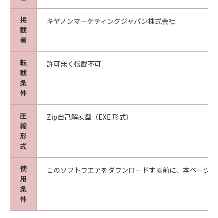
掲
キヤノンマーケティングジャパン株式会社
載
者
転
許可無く転載不可
載
条
件
圧
Zip自己解凍型（EXE 形式）
縮
形
式
使
このソフトウエアをダウンロードする前に、本ページ冒
用
条
件