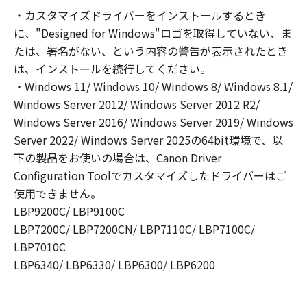
ること、またはコンピューターにおいて表示す
・カスタマイズドライバーをインストールするとき
ること、アクセスすること、もしくは実行する
に、"Designed for Windows"ロゴを取得していない、ま
ことのいずれも含むものとします。）するため
の非独占的権利をお客様に対して許諾します。
たは、署名がない、という内容の警告が表示されたとき
お客様は、また「指定機器」にネットワークを
は、インストールを続行してください。
通じて接続されたコンピューター上で、かかる
・Windows 11/ Windows 10/ Windows 8/ Windows 8.1/
コンピューターの使用者に対して「本ソフトウ
Windows Server 2012/ Windows Server 2012 R2/
ェア」を使用させることができますが、かかる
Windows Server 2016/ Windows Server 2019/ Windows
コンピューターの使用者に本契約書上の義務お
Server 2022/ Windows Server 2025の64bit環境で、以
よび条件を遵守させるとともに、その履行に関
下の製品をお使いの場合は、Canon Driver
し全責任を負うことを条件とします。
Configuration Toolでカスタマイズしたドライバーはご
(2) お客様は、上記(1)に基づいて「本ソフトウ
使用できません。
ェア」を使用するためのバックアップとして、
LBP9200C/ LBP9100C
「本ソフトウェア」を１部、複製することがで
LBP7200C/ LBP7200CN/ LBP7110C/ LBP7100C/
きます。
LBP7010C
(3) 上記(1)および(2)に定める場合を除き、キヤ
ノンまたはキヤノンのライセンサーのいかなる
LBP6340/ LBP6330/ LBP6300/ LBP6200
知的財産権も、明示たると黙示たるとを問わ
ず、本契約書によってお客様に譲渡あるいは許