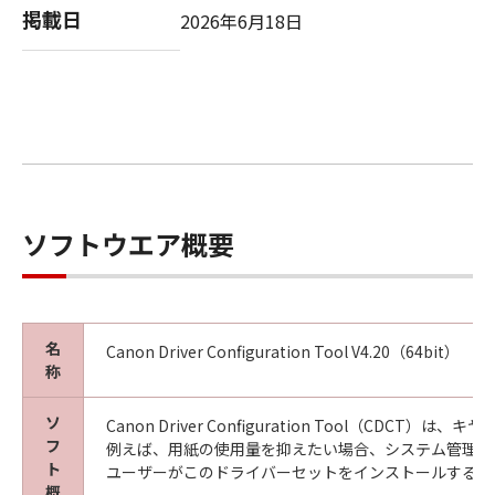
ン、キヤノンの子会社、キヤノンの関連会社、
掲載日
2026年6月18日
それらの販売代理店または販売店がかかる損害
の可能性について知らされていた場合でも同様
です。
(3) キヤノン、キヤノンの子会社、キヤノンの関
連会社、それらの販売代理店または販売店のい
ずれも、「本ソフトウェア」、または「本ソフ
トウェア」の使用に起因または関連してお客様
と第三者との間に生じたいかなる紛争について
ソフトウエア概要
も、一切責任を負わないものとします。
８. ご承諾
お客様は、「本ソフトウェア」を使用して初期
名
Canon Driver Configuration Tool V4.20（64bit）
設定が変更された「キヤノン製品」用のドライ
称
バーソフトウェアプログラムをインストールす
る際にオペレーティングシステムとの互換性に
ソ
Canon Driver Configuration To
関する警告ウィンドウが表示されることを承諾
フ
例えば、用紙の使用量を抑えたい場合、システム管理者
するものとします。
ト
ユーザーがこのドライバーセットをインストールすると
概