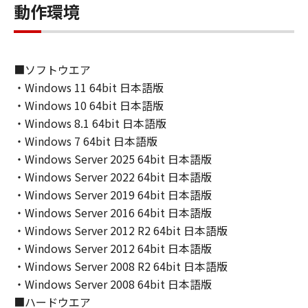
諾されるものではありません。
動作環境
２．制限
(1) お客様は、再使用許諾、譲渡、販売、頒
■ソフトウエア
布、リースもしくは貸与その他の方法により、
・Windows 11 64bit 日本語版
第三者に「本ソフトウェア」を使用させること
・Windows 10 64bit 日本語版
はできません。
(2) お客様は、「本ソフトウェア」の全部また
・Windows 8.1 64bit 日本語版
は一部を修正、改変、逆コンパイル、逆アセン
・Windows 7 64bit 日本語版
ブル、その他リバースエンジニアリング等する
・Windows Server 2025 64bit 日本語版
ことはできません。また第三者にこのような行
・Windows Server 2022 64bit 日本語版
為をさせてはなりません。
・Windows Server 2019 64bit 日本語版
・Windows Server 2016 64bit 日本語版
３．著作権表示
・Windows Server 2012 R2 64bit 日本語版
お客様は、「本ソフトウェア」に含まれるキヤ
・Windows Server 2012 64bit 日本語版
ノンまたはキヤノンのライセンサーの著作権表
・Windows Server 2008 R2 64bit 日本語版
示を変更し、除去しもしくは削除してはなりま
・Windows Server 2008 64bit 日本語版
せん。
■ハードウエア