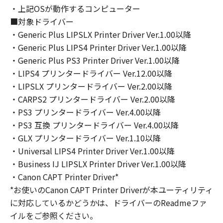
・上記OSが動作するコンピューター
４．所有権
「本ソフトウェア」に係る権原および所有権
■対象ドライバー
は、その内容によりキヤノンまたはキヤノンの
・Generic Plus LIPSLX Printer Driver Ver.1.00以降
ライセンサーに帰属します。
・Generic Plus LIPS4 Printer Driver Ver.1.00以降
・Generic Plus PS3 Printer Driver Ver.1.00以降
５．輸出
・LIPS4 プリンタードライバー Ver.12.00以降
お客様は、日本国政府または関連する外国政府
・LIPSLX プリンタードライバー Ver.2.00以降
より必要な許可等を得ることなしに、「本ソフ
・CARPS2 プリンタードライバー Ver.2.00以降
トウェア」の全部または一部を、直接または間
・PS3 プリンタードライバー Ver.4.00以降
接に輸出してはなりません。
・PS3 互換 プリンタードライバー Ver.4.00以降
・GLX プリンタードライバー Ver.1.10以降
６．サポートおよびアップデート
・Universal LIPS4 Printer Driver Ver.1.00以降
キヤノン、キヤノンの子会社、関係会社、それ
・Business IJ LIPSLX Printer Driver Ver.1.00以降
らの販売代理店および販売店、並びにキヤノン
のライセンサーは、お客様による許諾ソフトウ
・Canon CAPT Printer Driver*
ェアの使用を支援すること、および許諾ソフト
*お使いのCanon CAPT Printer Driverが本ユーティリティ
ウェアに対してアップデート、バグの修正ある
に対応しているかどうかは、ドライバーのReadmeファ
いはサポートを行うことについて、いかなる責
イルをご参照ください。