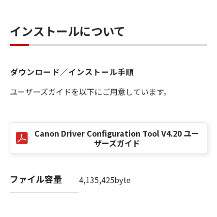
任も負うものではありません。
７．保証の否認・免責
インストールについて
(1) 「本ソフトウェア」は、『現状のまま』の
状態で使用許諾されます。キヤノン、キヤノン
の子会社、キヤノンの関連会社、それらの販売
代理店または販売店のいずれも、「本ソフトウ
ダウンロード／インストール手順
ェア」に関して、商品性および特定の目的への
ユーザーズガイドを以下にご用意しています。
適合性の保証を含め、いかなる保証も、明示た
ると黙示たるとを問わず一切しないものとしま
す。
(2) キヤノン、キヤノンの子会社、キヤノンの関
Canon Driver Configuration Tool V4.20 ユー
連会社、それらの販売代理店または販売店のい
ザーズガイド
ずれも、「本ソフトウェア」の使用または使用
不能から生ずるいかなる損害（逸失利益および
その他の派生的または付随的な損害を含むがこ
ファイル容量
4,135,425byte
れらに限定されない全ての損害を言います。）
について、適用法で認められる限り、一切の責
任を負わないものとします。たとえ、キヤノ