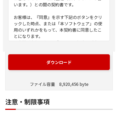
います。）との間の契約書です。
お客様は、『同意』を示す下記のボタンをクリ
ックした時点、または「本ソフトウェア」の使
用のいずれかをもって、本契約書に同意したこ
とになります。
お客様が本契約書に同意できない場合、「本ソ
フトウェア」を使用することはできません。
１．許諾
ダウンロード
(1) キヤノンは、お客様が「キヤノン製品」用の
ドライバーソフトウェアプログラムの初期設定
を変更する目的のために、「キヤノン製品」に
ファイル容量 8,920,456 byte
直接またはネットワークを通じ接続される複数
のコンピューター（以下「指定機器」と言いま
す。）において、「本ソフトウェア」を使用
注意・制限事項
（本契約書においては、「本ソフトウェア」を
コンピューターの記憶媒体上にインストールす