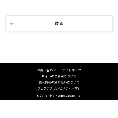
示を改善しました。
4.Business IJ LIPSLX Printer Driver Ver.1.00以降
に対応しました。
戻る
5.Windows Server 2019に対応しました。
6.Windows Vista/ Windows 8を非サポートとしま
した。
■V4.03からV4.04への変更点
1.Webヘルプ対応版のドライバーに対応しました。
2.32Bitおよび64Bitドライバーの同時カスタマイ
お問い合わせ
サイトマップ
ズに対応しました。
サイトのご利用について
3.Generic Plus LIPSLX Printer Driver Ver.1.00以降
個人情報の取り扱いについて
に対応しました。
ウェブアクセシビリティ―方針
4.Generic Plus LIPS4 Printer Driver Ver.1.00以降
©Canon Marketing Japan Inc.
に対応しました。
5.Generic Plus PS3 Printer Driver Ver.1.00以降に
対応しました。