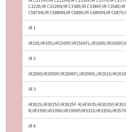
iR C2110F/iR C2110N/iR C2550F/iR C2570/iR C2570F/
C3220/iR C3220N/iR C3380/iR C3380F/iR C3580/iR C3
C5870N/iR C5880N/iR C6800/iR C6800N/iR C6870/iR 
iR 1
iR105/iR105i/iR1500F/iR1500FL/iR1600/iR1600F/iR1
iR 2
iR2000/iR2000F/iR2000FL/iR2000L/iR2010/iR2010F/i
iR 3
iR3025/iR3025F/iR3025F-R/iR3035/iR3035F/iR3035F
R/iR3300/iR3300i/iR3300P/iR3310/iR3350i/iR3570/i
iR 4