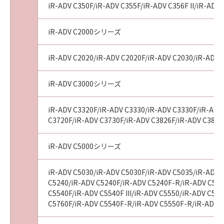
iR-ADV C350F/iR-ADV C355F/iR-ADV C356F II/iR-ADV 
iR-ADV C2000シリーズ
iR-ADV C2020/iR-ADV C2020F/iR-ADV C2030/iR-ADV 
iR-ADV C3000シリーズ
iR-ADV C3320F/iR-ADV C3330/iR-ADV C3330F/iR-ADV 
C3720F/iR-ADV C3730F/iR-ADV C3826F/iR-ADV C3826
iR-ADV C5000シリーズ
iR-ADV C5030/iR-ADV C5030F/iR-ADV C5035/iR-ADV 
C5240/iR-ADV C5240F/iR-ADV C5240F-R/iR-ADV C525
C5540F/iR-ADV C5540F III/iR-ADV C5550/iR-ADV C555
C5760F/iR-ADV C5540F-R/iR-ADV C5550F-R/iR-ADV C