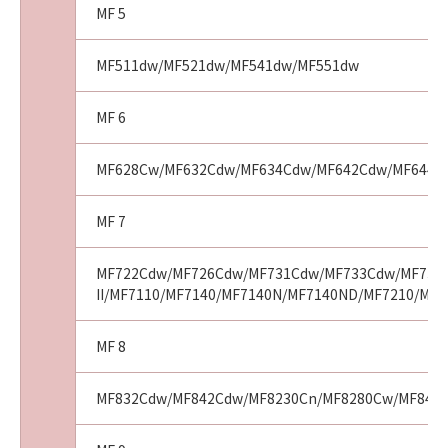
MF 5
MF511dw/MF521dw/MF541dw/MF551dw
MF 6
MF628Cw/MF632Cdw/MF634Cdw/MF642Cdw/MF644C
MF 7
MF722Cdw/MF726Cdw/MF731Cdw/MF733Cdw/MF735C
II/MF7110/MF7140/MF7140N/MF7140ND/MF7210/MF
MF 8
MF832Cdw/MF842Cdw/MF8230Cn/MF8280Cw/MF8450