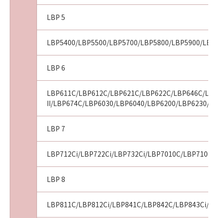
10．U.S. GOVERNMENT RESTRICTED RIGHTS
LBP 5
NOTICE
“米国政府エンドユーザー”とは、米国政府の機
LBP5400/LBP5500/LBP5700/LBP5800/LBP5900/LBP
関また団体を意味します。もしお客様が米国政
府エンドユーザーである場合、以下の規定が適
LBP 6
用されます：The SOFTWARE is a "commercial
item," as that term is defined at 48 C.F.R.
2.101 (Oct 1995), consisting of "commercial
LBP611C/LBP612C/LBP621C/LBP622C/LBP646C/LBP
II/LBP674C/LBP6030/LBP6040/LBP6200/LBP6230/L
computer software" and "commercial
computer software documentation," as such
terms are used in 48 C.F.R. 12.212 (Sept 1995).
LBP 7
Consistent with 48 C.F.R. 12.212 and 48 C.F.R.
227.7202-1 through 227.7202-4 (June 1995),
LBP712Ci/LBP722Ci/LBP732Ci/LBP7010C/LBP7100
all U.S. Government End Users shall acquire
the SOFTWARE with only those rights set
LBP 8
forth herein. Manufacturer is Canon Inc./30-2,
Shimomaruko 3-chome, Ohta-ku, Tokyo 146-
LBP811C/LBP812Ci/LBP841C/LBP842C/LBP843Ci/LB
8501, Japan.