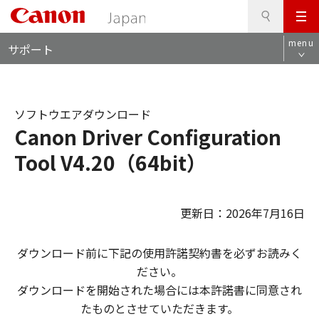
検
このページの本文へ
メ
索
ロ
ニ
menu
サポート
ー
ュ
カ
ー
ル
ナ
ソフトウエアダウンロード
ビ
Canon Driver Configuration
Tool V4.20（64bit）
更新日：2026年7月16日
ダウンロード前に下記の使用許諾契約書を必ずお読みく
ださい。
ダウンロードを開始された場合には本許諾書に同意され
たものとさせていただきます。