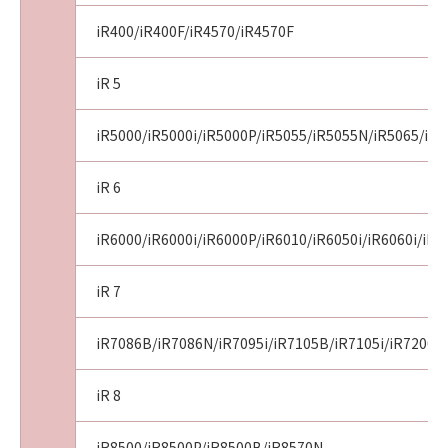
iR400/iR400F/iR4570/iR4570F
iR 5
iR5000/iR5000i/iR5000P/iR5055/iR5055N/iR5065/iR5
iR 6
iR6000/iR6000i/iR6000P/iR6010/iR6050i/iR6060i/iR
iR 7
iR7086B/iR7086N/iR7095i/iR7105B/iR7105i/iR7200/
iR 8
iR8500/iR8500P/iR8500B/iR8570N