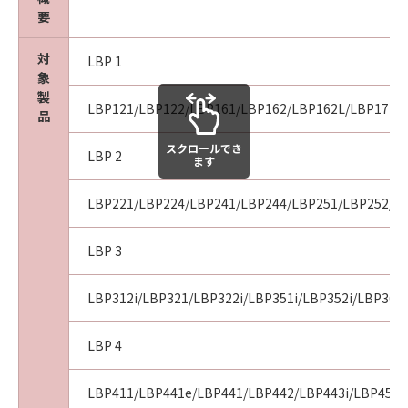
９．契約期間
要
(1) 本契約書は、お客様が、『同意』を示す下
記のボタンをクリックした時点、または「本ソ
対
LBP 1
象
フトウェア」を使用した時点で発効し、下記(2)
製
または(3)により終了されるまで有効に存続しま
LBP121/LBP122/LBP161/LBP162/LBP162L/LBP171/L
品
す。
(2) お客様は、「本ソフトウェア」およびその
スクロールでき
LBP 2
ます
複製物のすべてを廃棄および消去することによ
り、本契約書を終了させることができます。
LBP221/LBP224/LBP241/LBP244/LBP251/LBP252/LB
(3) お客様が本契約書のいずれかの条項に違反
した場合、本契約書は直ちに終了します。
LBP 3
(4) お客様は、上記(3)によって本契約書が終了
した場合、速やかに、「本ソフトウェア」およ
びその複製物のすべてを廃棄または消去するも
LBP312i/LBP321/LBP322i/LBP351i/LBP352i/LBP36
のとします。
(5) 上記にかかわらず、本契約書第2条、第4条
LBP 4
から第7条まで、第8条第4項および第10条の規
定は、本契約書の終了後も効力を有します。
LBP411/LBP441e/LBP441/LBP442/LBP443i/LBP451/