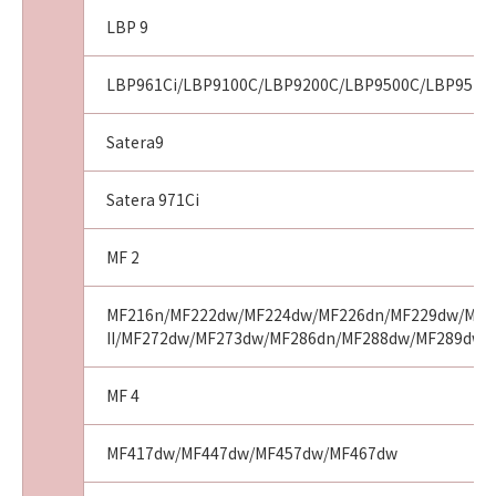
本条項中で使用される"the SOFTWARE"とは、
LBP 9
本契約書中で定義される「本ソフトウェア」を
意味し、指し示すものとします。
LBP961Ci/LBP9100C/LBP9200C/LBP9500C/LBP9510C
11．分離可能性
本契約書のいずれかの条項またはその一部が法
Satera9
律により無効であると決定された場合でも、そ
の他の条項は完全に有効に存続するものとしま
Satera 971Ci
す。
MF 2
以 上
MF216n/MF222dw/MF224dw/MF226dn/MF229dw/MF23
II/MF272dw/MF273dw/MF286dn/MF288dw/MF289dw
キヤノン株式会社
MF 4
No.021110
MF417dw/MF447dw/MF457dw/MF467dw