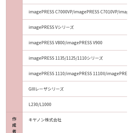
imagePRESS C7000VP/imagePRESS C7010VP/image
imagePRESS Vシリーズ
imagePRESS V800/imagePRESS V900
imagePRESS 1135/1125/1110シリーズ
imagePRESS 1110/imagePRESS 1110II/imagePRESS 
GIIIレーザシリーズ
L230/L1000
作
キヤノン株式会社
成
者