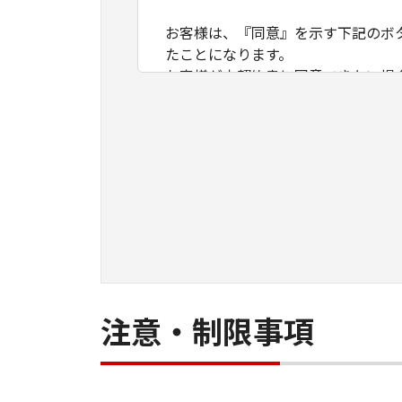
お客様は、『同意』を示す下記のボ
たことになります。
お客様が本契約書に同意できない場
１．許諾
(1) キヤノンは、お客様が「キヤ
品」に直接またはネットワークを通
ア」を使用（本契約書においては、
において表示すること、アクセスす
対して許諾します。お客様は、また
者に対して「本ソフトウェア」を使
せるとともに、その履行に関し全責
(2) お客様は、上記(1)に基づ
ができます。
注意・制限事項
(3) 上記(1)および(2)に定め
わず、本契約書によってお客様に譲
２．制限