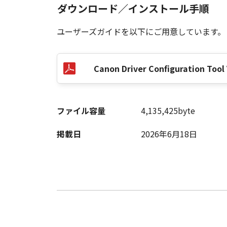
９．契約期間
ダウンロード／インストール手順
(1) 本契約書は、お客様が、『同
記(2)または(3)により終了される
ユーザーズガイドを以下にご用意しています。
(2) お客様は、「本ソフトウェア
す。
(3) お客様が本契約書のいずれか
Canon Driver Configuration 
(4) お客様は、上記(3)によっ
るものとします。
(5) 上記にかかわらず、本契約書第
ファイル容量
4,135,425byte
す。
掲載日
2026年6月18日
10．U.S. GOVERNMENT RESTRICTE
“米国政府エンドユーザー”とは、
が適用されます：The SOFTWARE is a "comme
"commercial computer software" an
(Sept 1995). Consistent with 48 C.F
Users shall acquire the SOFTWARE w
Ohta-ku, Tokyo 146-8501, Japan.
本条項中で使用される"the SOF