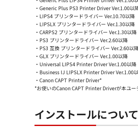
・Generic Plus LIPS4 Printer Driver Ver.1.0
トウェアの使用を支援すること、お
・Generic Plus PS3 Printer Driver Ver.1.00以
かなる責任も負うものではありませ
・LIPS4 プリンタードライバー Ver.10.70以降
７．保証の否認・免責
・LIPSLX プリンタードライバー Ver.1.30以降
(1) 「本ソフトウェア」は、『現
・CARPS2 プリンタードライバー Ver.1.30以降
販売代理店または販売店のいずれも
・PS3 プリンタードライバー Ver.2.60以降
も、明示たると黙示たるとを問わず
・PS3 互換 プリンタードライバー Ver.2.60以
(2) キヤノン、キヤノンの子会社
・GLX プリンタードライバー Ver.1.00以降
は使用不能から生ずるいかなる損害
・Universal LIPS4 Printer Driver Ver.1.00以降
います。）について、適用法で認め
・Business IJ LIPSLX Printer Driver Ver.1.0
の関連会社、それらの販売代理店ま
・Canon CAPT Printer Driver*
(3) キヤノン、キヤノンの子会社
*お使いのCanon CAPT Printer Dr
「本ソフトウェア」の使用に起因ま
ます。
インストールについ
８. ご承諾
お客様は、「本ソフトウェア」を使
ルする際にオペレーティングシステ