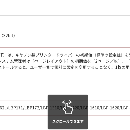
の一部が法律により無効であると決定された場合でも、その他
20（32bit）
tion Tool（CDCT）は、キヤノン製プリンタードライバーの初期値（
システム管理者は［ページレイアウト］の初期値を［2ページ／枚］、
ストールすると、ユーザー側で個別に設定を変更することなく、1枚の用
2L/LBP171/LBP172/LBP-1310/LBP-1420/LBP-1610/LBP-1620/LBP-
スクロールできます