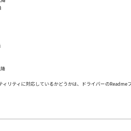
0以降
よび許諾ソフトウェアに対してアップデート、バグの修正ある
降
ん。
状のまま』の状態で使用許諾されます。キヤノン、キヤノンの子
、「本ソフトウェア」に関して、商品性および特定の目的への
一切しないものとします。
降
、キヤノンの関連会社、それらの販売代理店または販売店のいず
（逸失利益およびその他の派生的または付随的な損害を含むが
られる限り、一切の責任を負わないものとします。たとえ、キ
0以降
たは販売店がかかる損害の可能性について知らされていた場合
、キヤノンの関連会社、それらの販売代理店または販売店のいず
iverが本ユーティリティに対応しているかどうかは、ドライバーのRea
たは関連してお客様と第三者との間に生じたいかなる紛争につ
て
用して初期設定が変更された「キヤノン製品」用のドライバー
ムとの互換性に関する警告ウィンドウが表示されることを承諾