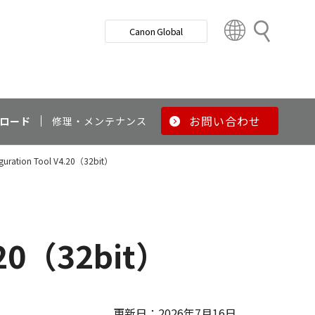
検
Canon Global
索
C
o
u
n
t
r
お問い合わせ
ロード
修理・メンテナンス
y
&
iguration Tool V4.20（32bit）
R
e
g
i
o
4.20（32bit）
n
更新日：2026年7月16日