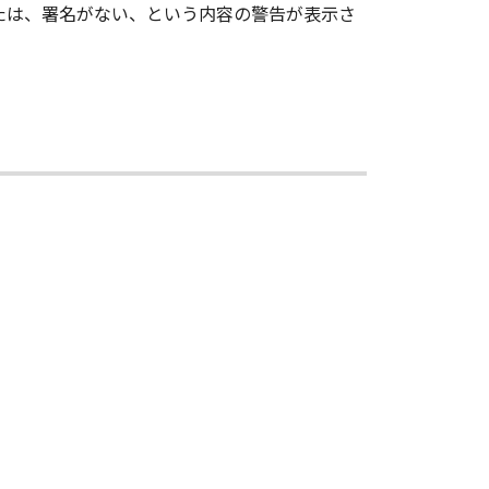
い、または、署名がない、という内容の警告が表示さ
に「本ソフトウェア」を使用させるこ
、その他リバースエンジニアリング等
変更し、除去しもしくは削除してはな
ンサーに帰属します。
ェア」の全部または一部を、直接また
イセンサーは、お客様による許諾ソフ