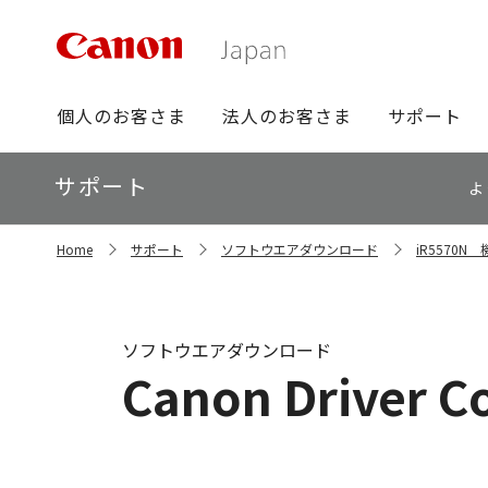
グ
個人のお客さま
法人のお客さま
サポート
ロ
ー
ロ
サポート
バ
よ
ー
ル
カ
ナ
サ
ル
Home
サポート
ソフトウエアダウンロード
iR5570
イ
ビ
ナ
ト
ビ
内
の
現
ソフトウエアダウンロード
在
Canon Driver C
位
置