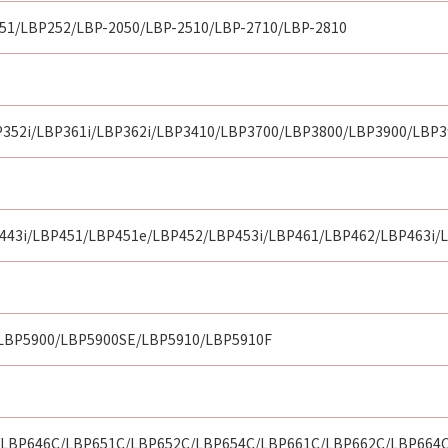
51/LBP252/LBP-2050/LBP-2510/LBP-2710/LBP-2810
P352i/LBP361i/LBP362i/LBP3410/LBP3700/LBP3800/LBP3900/LBP
443i/LBP451/LBP451e/LBP452/LBP453i/LBP461/LBP462/LBP463i/
LBP5900/LBP5900SE/LBP5910/LBP5910F
LBP646C/LBP651C/LBP652C/LBP654C/LBP661C/LBP662C/LBP664C/