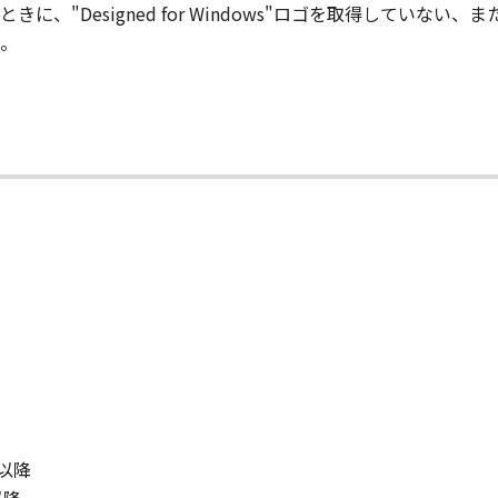
、"Designed for Windows"ロゴを取得していな
、販売、頒布、リースもしくは貸与その他の方法により、第三者
。
」の全部または一部を修正、改変、逆コンパイル、逆アセンブル
にこのような行為をさせてはなりません。
まれるキヤノンまたはキヤノンのライセンサーの著作権表示を
び所有権は、その内容によりキヤノンまたはキヤノンのライセ
る外国政府より必要な許可等を得ることなしに、「本ソフトウ
00以降
会社、それらの販売代理店および販売店、並びにキヤノンのラ