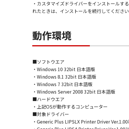
・カスタマイズドライバーをインストールするときに
(1) お客様は、再使用許諾、譲渡
れたときは、インストールを続行してください
とはできません。
(2) お客様は、「本ソフトウェア
することはできません。また第三者
動作環境
３．著作権表示
お客様は、「本ソフトウェア」に含
りません。
■ソフトウエア
４．所有権
・Windows 10 32bit 日本語版
「本ソフトウェア」に係る権原およ
・Windows 8.1 32bit 日本語版
・Windows 7 32bit 日本語版
５．輸出
・Windows Server 2008 32bit 日本語版
お客様は、日本国政府または関連す
■ハードウエア
は間接に輸出してはなりません。
・上記OSが動作するコンピューター
■対象ドライバー
６．サポートおよびアップデート
・Generic Plus LIPSLX Printer Driver Ver.1.
キヤノン、キヤノンの子会社、関係