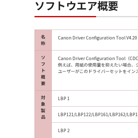
ソフトウエア概要
11．分離可能性
本契約書のいずれかの条項またはそ
します。
名
Canon Driver Configuration Tool V4.
称
以 上
ソ
Canon Driver Configura
フ
キヤノン株式会社
例えば、用紙の使用量を抑えたい場合、
ト
ユーザーがこのドライバーセットをイン
概
No.021110
要
対
LBP 1
象
製
LBP121/LBP122/LBP161/LBP162/LBP16
品
LBP 2