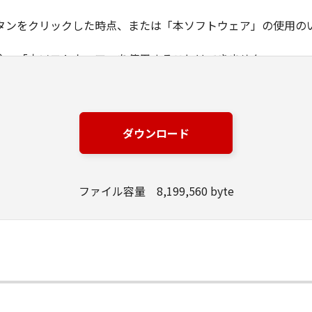
タンをクリックした時点、または「本ソフトウェア」の使用の
合、「本ソフトウェア」を使用することはできません。
ノン製品」用のドライバーソフトウェアプログラムの初期設定を
じ接続される複数のコンピューター（以下「指定機器」と言い
ダウンロード
「本ソフトウェア」をコンピューターの記憶媒体上にインスト
ること、もしくは実行することのいずれも含むものとします。
「指定機器」にネットワークを通じて接続されたコンピュータ
ファイル容量 8,199,560 byte
用させることができますが、かかるコンピューターの使用者に
任を負うことを条件とします。
いて「本ソフトウェア」を使用するためのバックアップとして、「
る場合を除き、キヤノンまたはキヤノンのライセンサーのいかなる
渡あるいは許諾されるものではありません。