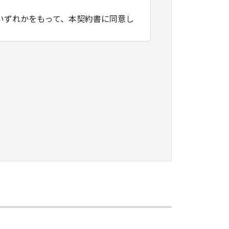
いずれかをもって、本契約書に同意し
変更する目的のために、「キヤノン製
ます。）において、「本ソフトウェ
ールすること、またはコンピューター
）するための非独占的権利をお客様に
ー上で、かかるコンピューターの使用
本契約書上の義務および条件を遵守さ
本ソフトウェア」を１部、複製すること
知的財産権も、明示たると黙示たるとを問