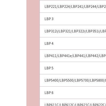
LBP221/LBP224/LBP241/LBP244/LBP2
LBP 3
LBP312i/LBP321/LBP322i/LBP351i/LB
LBP 4
LBP411/LBP441e/LBP441/LBP442/LBP
LBP 5
LBP5400/LBP5500/LBP5700/LBP5800/
LBP 6
LBP611C/LBP612C/LBP621C/LBP622C/