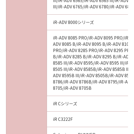
意味し、指し示すものとします。
III/iR-ADV 6565/iR-ADV 6565 III/iR-ADV 
III/iR-ADV 6765/iR-ADV 6780/iR-ADV 686
１０．分離可能性
本契約書のいずれかの条項またはその一部が法
iR-ADV 8000シリーズ
律により無効となった場合でも、本契約書のそ
れ以外の条項は完全に有効に存続するものとし
iR-ADV 8085 PRO/iR-ADV 8095 PRO/iR-A
ます。
ADV 8085 B/iR-ADV 8095 B/iR-ADV 8105 
PRO/iR-ADV 8285 PRO/iR-ADV 8295 PRO
B/iR-ADV 8285 B/iR-ADV 8295 B/iR-ADV 
以上
8585 III/iR-ADV 8595/iR-ADV 8595 III/iR
8505 III/iR-ADV 8585B/iR-ADV 8585B III/
キヤノン株式会社
ADV 8595B III/iR-ADV 8505B/iR-ADV 8505
8786/iR-ADV 8786B/iR-ADV 8795/iR-ADV
I010G017717
8705/iR-ADV 8705B
iR Cシリーズ
iR C3222F