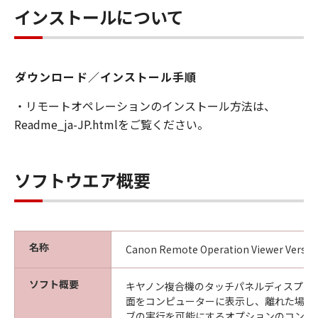
ことはできません。また第三者にこのような行
インストールについて
為をさせてはなりません。
３．著作権表示
お客様は、「許諾ソフトウェア」に含まれるキ
ダウンロード／インストール手順
ヤノンまたはキヤノンのライセンサーの著作権
・リモートオペレーションのインストール方法は、
表示を変更し、除去しもしくは削除してはなり
Readme_ja-JP.htmlをご覧ください。
ません。
４．所有権
ソフトウエア概要
「許諾ソフトウェア」にかかる権原および所有
権は、その内容によりキヤノンまたはキヤノン
のライセンサーに帰属します。
５．輸出
名称
Canon Remote Operation Viewer Version
お客様は、日本国政府または関連する外国政府
より必要な許可等を得ることなしに、「許諾ソ
ソフト概要
キヤノン複合機のタッチパネルディスプレ
フトウェア」の全部または一部を、直接または
面をコンピューターに表示し、離れた場所
間接に輸出してはなりません。
ブの実行を可能にするオプションのコント