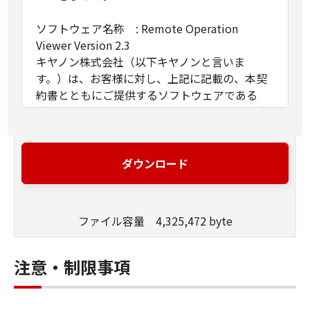
ソフトウェア名称 : Remote Operation
Viewer Version 2.3
キヤノン株式会社（以下キヤノンと言いま
す。）は、お客様に対し、上記に記載の、本契
約書とともにご提供するソフトウェアである
「Remote Operation Viewer Version 2.3」（以
下「許諾ソフトウェア」と言います。）の非独
占的使用権を下記条項に基づき許諾し、お客様
も下記条項にご同意いただくものとします。
ダウンロード
１．許諾
(1)お客様は、「許諾ソフトウェア」を、自らの
ファイル容量 4,325,472 byte
業務処理に必要な範囲において、複数のコンピ
ューターで使用（本契約書においては、「許諾
ソフトウェア」をコンピューターの記憶媒体上
注意・制限事項
にインストールすること、またはコンピュータ
ーにおいて表示すること、アクセスすること、