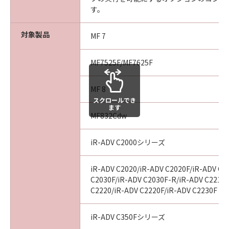
す。
６．サポートおよびアップデート
キヤノン、キヤノンのライセンサー、キヤノン
対象製品
MF 7
の子会社、それらの販売代理店および販売店
は、お客様による「許諾ソフトウェア」の使用
MF7525F/MF7625F
を支援すること、および「許諾ソフトウェア」
に対してアップデート、バグの修正あるいはサ
MF 8
ポートを行うことについて、いかなる責任も負
スクロールでき
うものではありません。
ます
MF832Cdw
７．保証の否認・免責
iR-ADV C2000シリーズ
(1)「許諾ソフトウェア」は、『現状有姿』の状
態で使用許諾されます。キヤノン、キヤノンの
ライセンサー、キヤノンの子会社、それらの販
iR-ADV C2020/iR-ADV C2020F/iR-ADV C2
売代理店および販売店は、「許諾ソフトウェ
C2030F/iR-ADV C2030F-R/iR-ADV C2218F
C2220/iR-ADV C2220F/iR-ADV C2230F
ア」に関して、商品性および特定の目的への適
合性の保証を含め、いかなる保証も、明示たる
と黙示たるとを問わず一切行わないものとしま
iR-ADV C350Fシリーズ