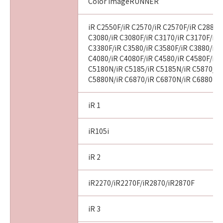
Color imageRUNNER
iR C2550F/iR C2570/iR C2570F/iR C2880/
C3080/iR C3080F/iR C3170/iR C3170F/iR 
C3380F/iR C3580/iR C3580F/iR C3880/iR 
C4080/iR C4080F/iR C4580/iR C4580F/iR 
C5180N/iR C5185/iR C5185N/iR C5870/iR
C5880N/iR C6870/iR C6870N/iR C6880N
iR 1
iR105i
iR 2
iR2270/iR2270F/iR2870/iR2870F
iR 3