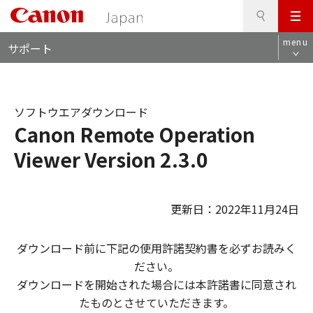
検
このページの本文へ
メ
索
ロ
ニ
menu
サポート
ー
ュ
カ
ー
ル
ナ
ソフトウエアダウンロード
ビ
Canon Remote Operation
Viewer Version 2.3.0
更新日：2022年11月24日
ダウンロード前に下記の使用許諾契約書を必ずお読みく
ださい。
ダウンロードを開始された場合には本許諾書に同意され
たものとさせていただきます。