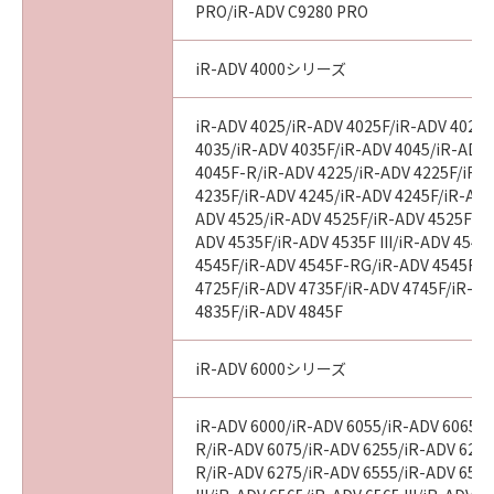
PRO/iR-ADV C9280 PRO
“米国政府エンドユーザー”とは、米国政府の機
関また団体を意味します。もしお客様が米国政
iR-ADV 4000シリーズ
府エンドユーザーである場合、以下の規定が適
用されます：The Software is a “commercial
item,” as that term is defined at 48 C.F.R.
iR-ADV 4025/iR-ADV 4025F/iR-ADV 4025
2.101 (Oct 1995), consisting of “commercial
4035/iR-ADV 4035F/iR-ADV 4045/iR-ADV
4045F-R/iR-ADV 4225/iR-ADV 4225F/iR-
computer software” and “commercial
4235F/iR-ADV 4245/iR-ADV 4245F/iR-ADV
computer software documentation,” as such
ADV 4525/iR-ADV 4525F/iR-ADV 4525F III
terms are used in 48 C.F.R. 12.212 (Sept 1995).
ADV 4535F/iR-ADV 4535F III/iR-ADV 4545
Consistent with 48 C.F.R. 12.212 and 48 C.F.R.
4545F/iR-ADV 4545F-RG/iR-ADV 4545F II
227.7202-1 through 227.7202-4 (June 1995),
4725F/iR-ADV 4735F/iR-ADV 4745F/iR-AD
all U.S. Government End Users shall acquire
4835F/iR-ADV 4845F
the Software with only those rights set forth
herein. Manufacturer is Canon Inc./30-2,
iR-ADV 6000シリーズ
Shimomaruko 3-chome, Ohta-ku, Tokyo 146-
8501, Japan.
iR-ADV 6000/iR-ADV 6055/iR-ADV 6065/i
本条項中で使用される"the SOFTWARE"とは、
R/iR-ADV 6075/iR-ADV 6255/iR-ADV 6265
本契約書中で定義される「本ソフトウェア」を
R/iR-ADV 6275/iR-ADV 6555/iR-ADV 6560