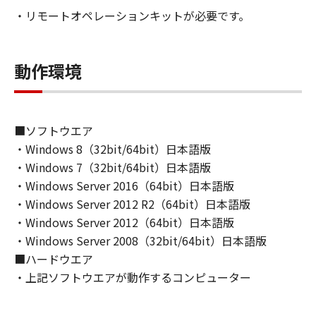
もしくは実行することのいずれも含むものとし
・リモートオペレーションキットが必要です。
ます。）することができます。
(2)お客様は、「許諾ソフトウェア」を、上記
(1)に基づいて使用するためのバックアップ目的
動作環境
で1部複製することができます。
(3)本契約書に明示的に定める場合を除き、キヤ
ノンおよびキヤノンのライセンサーのいかなる
知的財産権も、明示たると黙示たるとを問わ
■ソフトウエア
ず、本契約書によってお客様に譲渡あるいは許
・Windows 8（32bit/64bit）日本語版
諾されるものではありません。
・Windows 7（32bit/64bit）日本語版
・Windows Server 2016（64bit）日本語版
２．制限
・Windows Server 2012 R2（64bit）日本語版
(1)お客様は、再使用許諾、譲渡、販売、頒布、
リースまたは貸与その他の方法により、第三者
・Windows Server 2012（64bit）日本語版
に「許諾ソフトウェア」を使用させることはで
・Windows Server 2008（32bit/64bit）日本語版
きません。
■ハードウエア
(2)お客様は、「許諾ソフトウェア」の全部また
・上記ソフトウエアが動作するコンピューター
は一部を修正、改変、逆アセンブル、逆コンパ
イル、その他リバースエンジニアリング等する