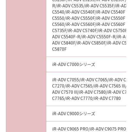
R/iR-ADV C5535/iR-ADV C5535F/iR-ADV C
８．契約期間
C5540/iR-ADV C5540F/iR-ADV C5540F III
(1)本契約書は、お客様が『同意』を示す下記の
C5550/iR-ADV C5550F/iR-ADV C5550F III
ボタンをクリックした時点で発効し、下記(2)ま
C5560/iR-ADV C5560F/iR-ADV C5560F III
たは(3)により終了されるまで有効に存続しま
C5735F/iR-ADV C5740F/iR-ADV C5750F/i
ADV C5540F-R/iR-ADV C5550F-R/iR-ADV 
す。
ADV C5840F/iR-ADV C5850F/iR-ADV C586
(2)お客様は、「許諾ソフトウェア」およびその
C5870F
複製物のすべてをアンインストール、廃棄およ
び消去することにより、本契約書を終了させる
iR-ADV C7000シリーズ
ことができます。
(3)お客様が本契約書のいずれかの条項に違反し
iR-ADV C7055/iR-ADV C7065/iR-ADV C72
た場合、本契約書は直ちに終了します。
C7270/iR-ADV C7565/iR-ADV C7565 III/iR
(4)お客様は、上記(3)による本契約書の終了後
ADV C7570 III/iR-ADV C7580/iR-ADV C7580
直ちに、「許諾ソフトウェア」およびその複製
C7765/iR-ADV C7770/iR-ADV C7780
物のすべてをアンインストール、廃棄および消
去するものとします。
iR-ADV C9000シリーズ
９．U.S. GOVERNMENT RESTRICTED RIGHTS
iR-ADV C9065 PRO/iR-ADV C9075 PRO/i
NOTICE: