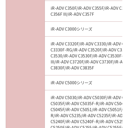
す。
(2)キヤノン、キヤノンのライセンサー、キヤノ
iR-ADV C350F/iR-ADV C355F/iR-ADV C356
ンの子会社、それらの販売代理店および販売店
C356F III/iR-ADV C357F
は、「許諾ソフトウェア」の使用または使用不
能から生ずるいかなる損害（逸失利益およびそ
iR-ADV C3000シリーズ
の他の派生的または付随的な損害を含むがこれ
らに限定されない全ての損害を言います。）に
iR-ADV C3320F/iR-ADV C3330/iR-ADV C3
ついて、適用法で認められる限り、一切の責任
C3330F-RG/iR-ADV C3520F/iR-ADV C3520F
を負わないものとします。たとえ、キヤノン、
C3530/iR-ADV C3530F/iR-ADV C3530F-R
キヤノンのライセンサー、キヤノンの子会社、
III/iR-ADV C3720F/iR-ADV C3730F/iR-AD
C3830F/iR-ADV C3835F
それらの販売代理店および販売店がかかる損害
の可能性について知らされていた場合でも同様
です。
iR-ADV C5000シリーズ
(3)キヤノン、キヤノンのライセンサー、キヤノ
ンの子会社、それらの販売代理店および販売店
iR-ADV C5030/iR-ADV C5030F/iR-ADV C5
は、「許諾ソフトウェア」または「許諾ソフト
C5035F/iR-ADV C5035F-R/iR-ADV C5045/
ウェア」の使用に起因または関連してお客様と
C5045F/iR-ADV C5051/iR-ADV C5051F/iR
R/iR-ADV C5235/iR-ADV C5235F/iR-ADV 
第三者との間に生じたいかなる紛争について
C5240F/iR-ADV C5240F-R/iR-ADV C5250/
も、一切責任を負わないものとします。
C5250F/iR-ADV C5255/iR-ADV C5255F/iR