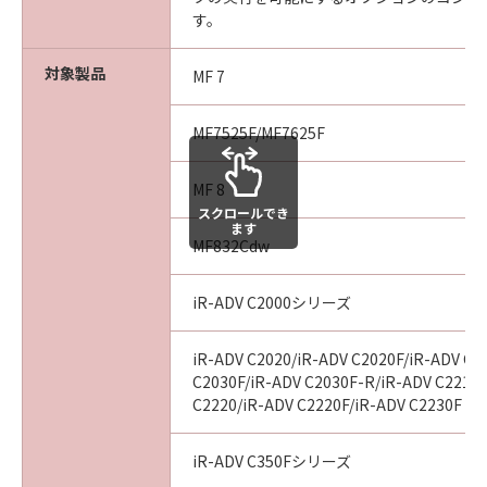
す。
６．サポートおよびアップデート
キヤノン、キヤノンのライセンサー、キヤノン
対象製品
MF 7
の子会社、それらの販売代理店および販売店
は、お客様による「許諾ソフトウェア」の使用
MF7525F/MF7625F
を支援すること、および「許諾ソフトウェア」
に対してアップデート、バグの修正あるいはサ
MF 8
ポートを行うことについて、いかなる責任も負
スクロールでき
うものではありません。
ます
MF832Cdw
７．保証の否認・免責
iR-ADV C2000シリーズ
(1)「許諾ソフトウェア」は、『現状有姿』の状
態で使用許諾されます。キヤノン、キヤノンの
ライセンサー、キヤノンの子会社、それらの販
iR-ADV C2020/iR-ADV C2020F/iR-ADV C2
売代理店および販売店は、「許諾ソフトウェ
C2030F/iR-ADV C2030F-R/iR-ADV C2218F
C2220/iR-ADV C2220F/iR-ADV C2230F
ア」に関して、商品性および特定の目的への適
合性の保証を含め、いかなる保証も、明示たる
と黙示たるとを問わず一切行わないものとしま
iR-ADV C350Fシリーズ