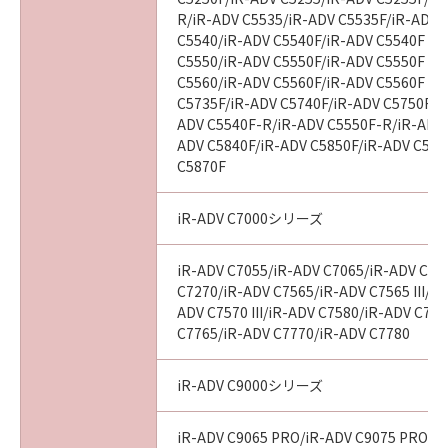
R/iR-ADV C5535/iR-ADV C5535F/iR-ADV C
８．契約期間
C5540/iR-ADV C5540F/iR-ADV C5540F III
(1)本契約書は、お客様が『同意』を示す下記の
C5550/iR-ADV C5550F/iR-ADV C5550F III
ボタンをクリックした時点で発効し、下記(2)ま
C5560/iR-ADV C5560F/iR-ADV C5560F III
たは(3)により終了されるまで有効に存続しま
C5735F/iR-ADV C5740F/iR-ADV C5750F/i
ADV C5540F-R/iR-ADV C5550F-R/iR-ADV 
す。
ADV C5840F/iR-ADV C5850F/iR-ADV C586
(2)お客様は、「許諾ソフトウェア」およびその
C5870F
複製物のすべてをアンインストール、廃棄およ
び消去することにより、本契約書を終了させる
iR-ADV C7000シリーズ
ことができます。
(3)お客様が本契約書のいずれかの条項に違反し
iR-ADV C7055/iR-ADV C7065/iR-ADV C72
た場合、本契約書は直ちに終了します。
C7270/iR-ADV C7565/iR-ADV C7565 III/iR
(4)お客様は、上記(3)による本契約書の終了後
ADV C7570 III/iR-ADV C7580/iR-ADV C7580
直ちに、「許諾ソフトウェア」およびその複製
C7765/iR-ADV C7770/iR-ADV C7780
物のすべてをアンインストール、廃棄および消
去するものとします。
iR-ADV C9000シリーズ
９．U.S. GOVERNMENT RESTRICTED RIGHTS
iR-ADV C9065 PRO/iR-ADV C9075 PRO/i
NOTICE: