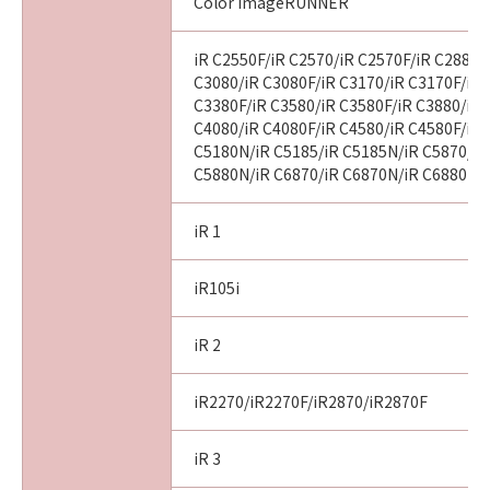
Color imageRUNNER
iR C2550F/iR C2570/iR C2570F/iR C2880/
C3080/iR C3080F/iR C3170/iR C3170F/iR 
C3380F/iR C3580/iR C3580F/iR C3880/iR 
C4080/iR C4080F/iR C4580/iR C4580F/iR 
C5180N/iR C5185/iR C5185N/iR C5870/iR
C5880N/iR C6870/iR C6870N/iR C6880N
iR 1
iR105i
iR 2
iR2270/iR2270F/iR2870/iR2870F
iR 3