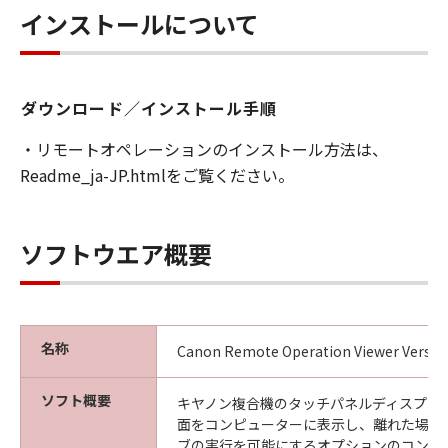
ことはできません。また第三者にこのような行
インストールについて
為をさせてはなりません。
３．著作権表示
お客様は、「許諾ソフトウェア」に含まれるキ
ダウンロード／インストール手順
ヤノンまたはキヤノンのライセンサーの著作権
・リモートオペレーションのインストール方法は、
表示を変更し、除去しもしくは削除してはなり
Readme_ja-JP.htmlをご覧ください。
ません。
４．所有権
ソフトウエア概要
「許諾ソフトウェア」にかかる権原および所有
権は、その内容によりキヤノンまたはキヤノン
のライセンサーに帰属します。
５．輸出
名称
Canon Remote Operation Viewer Version
お客様は、日本国政府または関連する外国政府
より必要な許可等を得ることなしに、「許諾ソ
ソフト概要
キヤノン複合機のタッチパネルディスプレ
フトウェア」の全部または一部を、直接または
面をコンピューターに表示し、離れた場所
間接に輸出してはなりません。
ブの実行を可能にするオプションのコント