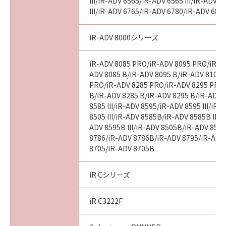
意味し、指し示すものとします。
III/iR-ADV 6565/iR-ADV 6565 III/iR-ADV 
III/iR-ADV 6765/iR-ADV 6780/iR-ADV 686
１０．分離可能性
本契約書のいずれかの条項またはその一部が法
iR-ADV 8000シリーズ
律により無効となった場合でも、本契約書のそ
れ以外の条項は完全に有効に存続するものとし
iR-ADV 8085 PRO/iR-ADV 8095 PRO/iR-A
ます。
ADV 8085 B/iR-ADV 8095 B/iR-ADV 8105 
PRO/iR-ADV 8285 PRO/iR-ADV 8295 PRO
B/iR-ADV 8285 B/iR-ADV 8295 B/iR-ADV 
以上
8585 III/iR-ADV 8595/iR-ADV 8595 III/iR
8505 III/iR-ADV 8585B/iR-ADV 8585B III/
キヤノン株式会社
ADV 8595B III/iR-ADV 8505B/iR-ADV 8505
8786/iR-ADV 8786B/iR-ADV 8795/iR-ADV
I010G017717
8705/iR-ADV 8705B
iR Cシリーズ
iR C3222F