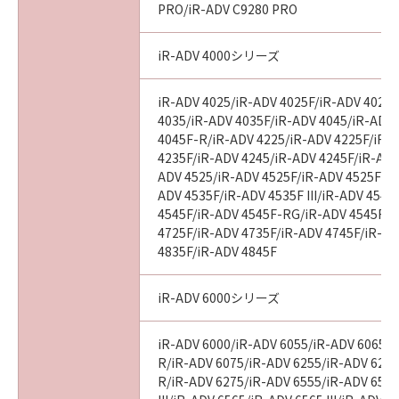
PRO/iR-ADV C9280 PRO
“米国政府エンドユーザー”とは、米国政府の機
関また団体を意味します。もしお客様が米国政
iR-ADV 4000シリーズ
府エンドユーザーである場合、以下の規定が適
用されます：The Software is a “commercial
item,” as that term is defined at 48 C.F.R.
iR-ADV 4025/iR-ADV 4025F/iR-ADV 4025
2.101 (Oct 1995), consisting of “commercial
4035/iR-ADV 4035F/iR-ADV 4045/iR-ADV
4045F-R/iR-ADV 4225/iR-ADV 4225F/iR-
computer software” and “commercial
4235F/iR-ADV 4245/iR-ADV 4245F/iR-ADV
computer software documentation,” as such
ADV 4525/iR-ADV 4525F/iR-ADV 4525F III
terms are used in 48 C.F.R. 12.212 (Sept 1995).
ADV 4535F/iR-ADV 4535F III/iR-ADV 4545
Consistent with 48 C.F.R. 12.212 and 48 C.F.R.
4545F/iR-ADV 4545F-RG/iR-ADV 4545F II
227.7202-1 through 227.7202-4 (June 1995),
4725F/iR-ADV 4735F/iR-ADV 4745F/iR-AD
all U.S. Government End Users shall acquire
4835F/iR-ADV 4845F
the Software with only those rights set forth
herein. Manufacturer is Canon Inc./30-2,
iR-ADV 6000シリーズ
Shimomaruko 3-chome, Ohta-ku, Tokyo 146-
8501, Japan.
iR-ADV 6000/iR-ADV 6055/iR-ADV 6065/i
本条項中で使用される"the SOFTWARE"とは、
R/iR-ADV 6075/iR-ADV 6255/iR-ADV 6265
本契約書中で定義される「本ソフトウェア」を
R/iR-ADV 6275/iR-ADV 6555/iR-ADV 6560