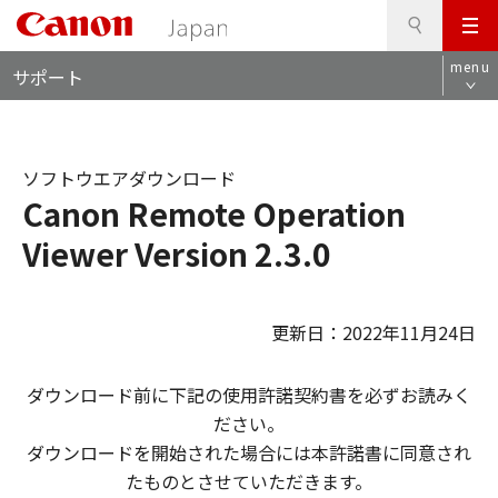
検
このページの本文へ
メ
索
ロ
ニ
menu
サポート
ー
ュ
カ
ー
ル
ナ
ソフトウエアダウンロード
ビ
Canon Remote Operation
Viewer Version 2.3.0
更新日：2022年11月24日
ダウンロード前に下記の使用許諾契約書を必ずお読みく
ださい。
ダウンロードを開始された場合には本許諾書に同意され
たものとさせていただきます。