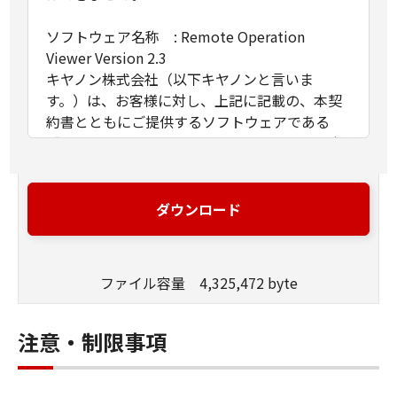
ソフトウェア名称 : Remote Operation
Viewer Version 2.3
キヤノン株式会社（以下キヤノンと言いま
す。）は、お客様に対し、上記に記載の、本契
約書とともにご提供するソフトウェアである
「Remote Operation Viewer Version 2.3」（以
下「許諾ソフトウェア」と言います。）の非独
占的使用権を下記条項に基づき許諾し、お客様
も下記条項にご同意いただくものとします。
ダウンロード
１．許諾
(1)お客様は、「許諾ソフトウェア」を、自らの
ファイル容量 4,325,472 byte
業務処理に必要な範囲において、複数のコンピ
ューターで使用（本契約書においては、「許諾
ソフトウェア」をコンピューターの記憶媒体上
注意・制限事項
にインストールすること、またはコンピュータ
ーにおいて表示すること、アクセスすること、