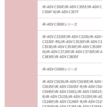
す。
(2)キヤノン、キヤノンのライセンサー、キヤノ
iR-ADV C350F/iR-ADV C355F/iR-ADV C356
ンの子会社、それらの販売代理店および販売店
C356F III/iR-ADV C357F
は、「許諾ソフトウェア」の使用または使用不
能から生ずるいかなる損害（逸失利益およびそ
iR-ADV C3000シリーズ
の他の派生的または付随的な損害を含むがこれ
らに限定されない全ての損害を言います。）に
iR-ADV C3320F/iR-ADV C3330/iR-ADV C3
ついて、適用法で認められる限り、一切の責任
C3330F-RG/iR-ADV C3520F/iR-ADV C3520F
を負わないものとします。たとえ、キヤノン、
C3530/iR-ADV C3530F/iR-ADV C3530F-R
キヤノンのライセンサー、キヤノンの子会社、
III/iR-ADV C3720F/iR-ADV C3730F/iR-AD
C3830F/iR-ADV C3835F
それらの販売代理店および販売店がかかる損害
の可能性について知らされていた場合でも同様
です。
iR-ADV C5000シリーズ
(3)キヤノン、キヤノンのライセンサー、キヤノ
ンの子会社、それらの販売代理店および販売店
iR-ADV C5030/iR-ADV C5030F/iR-ADV C5
は、「許諾ソフトウェア」または「許諾ソフト
C5035F/iR-ADV C5035F-R/iR-ADV C5045/
ウェア」の使用に起因または関連してお客様と
C5045F/iR-ADV C5051/iR-ADV C5051F/iR
R/iR-ADV C5235/iR-ADV C5235F/iR-ADV 
第三者との間に生じたいかなる紛争について
C5240F/iR-ADV C5240F-R/iR-ADV C5250/
も、一切責任を負わないものとします。
C5250F/iR-ADV C5255/iR-ADV C5255F/iR