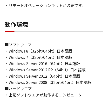
もしくは実行することのいずれも含むものとし
・リモートオペレーションキットが必要です。
ます。）することができます。
(2)お客様は、「許諾ソフトウェア」を、上記
(1)に基づいて使用するためのバックアップ目的
動作環境
で1部複製することができます。
(3)本契約書に明示的に定める場合を除き、キヤ
ノンおよびキヤノンのライセンサーのいかなる
知的財産権も、明示たると黙示たるとを問わ
■ソフトウエア
ず、本契約書によってお客様に譲渡あるいは許
・Windows 8（32bit/64bit）日本語版
諾されるものではありません。
・Windows 7（32bit/64bit）日本語版
・Windows Server 2016（64bit）日本語版
２．制限
・Windows Server 2012 R2（64bit）日本語版
(1)お客様は、再使用許諾、譲渡、販売、頒布、
リースまたは貸与その他の方法により、第三者
・Windows Server 2012（64bit）日本語版
に「許諾ソフトウェア」を使用させることはで
・Windows Server 2008（32bit/64bit）日本語版
きません。
■ハードウエア
(2)お客様は、「許諾ソフトウェア」の全部また
・上記ソフトウエアが動作するコンピューター
は一部を修正、改変、逆アセンブル、逆コンパ
イル、その他リバースエンジニアリング等する