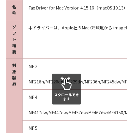
(5)
名
Fax Driver for Mac Version 4.15.16（macOS 10.13）
お客様は、「許諾ソフトウェア」を、各種法令
称
等に違反する行為または公序良俗に反する行為
のために利用することはできません。また、第
ソ
本ドライバーは、Apple社のMac OS環境から imageRUNN
フ
三者にこのような行為をさせてはなりません。
ト
(6)
概
お客様は、「コンテンツデータ」を、アダルト
要
コンテンツ、暴力団関係等と関連する目的で利
用することはできません。また、第三者にこの
対
MF 2
ような行為をさせてはなりません。
象
(7)
製
MF216n/MF226dn/MF229dw/MF236n/MF245dw/MF249
お客様は、「コンテンツデータ」に関するキヤ
品
ノンまたはキヤノンのライセンサーの著作権、
スクロールでき
肖像権、商標権その他の権利を侵害する方法で
MF 4
ます
「コンテンツデータ」を利用することはできま
せん。また、第三者にこのような行為をさせて
MF417dw/MF447dw/MF457dw/MF467dw/MF4150/MF4
はなりません。
(8)
MF 5