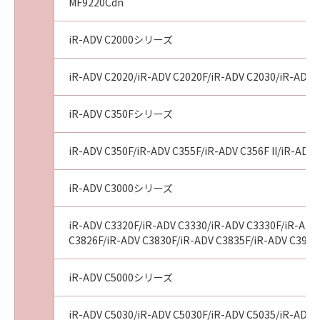
MF9220Cdn
報・データのお客様への提供のために、「ソフ
トウェア」が、お客様の使用する「プリンタ
ー」の名称およびシリアル番号、「許諾ソフト
iR-ADV C2000シリーズ
ウェア」の種類、言語の設定情報、インクまた
はトナーの情報、「プリンター」の状態に関す
iR-ADV C2020/iR-ADV C2020F/iR-ADV C2030/iR-ADV 
る情報、地域情報、並びにOS・ブラウザーの種
類等の情報を送信する場合があること（但し、
iR-ADV C350Fシリーズ
送信されるこれらの情報にお客様の個人情報は
含まれません。）、および、(2)キヤノン、キヤ
iR-ADV C350F/iR-ADV C355F/iR-ADV C356F II/iR-ADV 
ノンの子会社、それらの販売代理店および販売
店が、お客様から送信されたこれらの情報を今
iR-ADV C3000シリーズ
後の製品開発や品質・サービスの向上のために
分析し、利用する場合があることを了解し、こ
iR-ADV C3320F/iR-ADV C3330/iR-ADV C3330F/iR-ADV 
れらに同意するものとします。
C3826F/iR-ADV C3830F/iR-ADV C3835F/iR-ADV C3926
４．保証の否認および免責
(1)
iR-ADV C5000シリーズ
「許諾ソフトウェア」は、『現状のまま（AS-
IS）』の状態で使用許諾されます。キヤノン、
キヤノンの子会社、それらの販売代理店および
iR-ADV C5030/iR-ADV C5030F/iR-ADV C5035/iR-ADV 