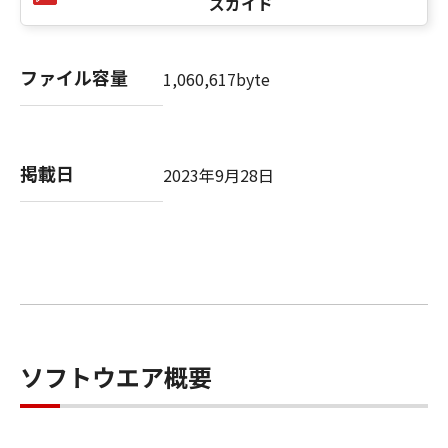
ズガイド
ができます。但し、お客様は、かかるバックア
ップコピーに「許諾ソフトウェア」に含まれて
いるすべての著作権表示を含めた形で複製を行
ファイル容量
1,060,617byte
うものとします。
(3)
本契約に明示的に定める場合を除き、お客様
は、「許諾ソフトウェア」の全部または一部を
掲載日
2023年9月28日
修正、改変、リバース・エンジニアリング、逆
コンパイル、逆アセンブルまたは他のプログラ
ミング言語へ変換することはできません。ま
た、第三者にこのような行為をさせてはなりま
せん。
(4)
本契約に明示的に定める場合を除き、お客様
は、「許諾ソフトウェア」を再使用許諾、譲
渡、販売、頒布、賃貸、リースもしくは貸与す
ソフトウエア概要
ること、または複製もしくは翻訳することはで
きません。また、第三者にこのような行為をさ
せてはなりません。