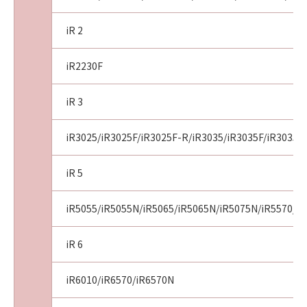
のライセンサーは、お客様による「許諾ソフト
ウェア」の誤用または本契約において許諾され
iR 2
ていない方法による使用が原因で当該問題が生
じた場合、前記の責任を負いません。ただし、
iR2230F
お客様とキヤノンとの間の本契約が消費者契約
法に定める消費者契約に該当する場合であっ
iR 3
て、キヤノン、キヤノンの子会社、それらの販
売代理店または販売店並びにキヤノンのライセ
ンサーの故意または重過失による債務不履行ま
iR3025/iR3025F/iR3025F-R/iR3035/iR3035F/iR3035F
たは不法行為に起因して「許諾ソフトウェア」
に関しお客様に生じた損害については、本項は
iR 5
適用されないものとします。
(5)
iR5055/iR5055N/iR5065/iR5065N/iR5075N/iR5570/i
キヤノン、キヤノンの子会社、それらの販売代
理店および販売店、並びにキヤノンのライセン
iR 6
サーは、「許諾ソフトウェア」の使用に起因ま
たは関連してお客様と第三者との間に生じるい
iR6010/iR6570/iR6570N
かなる紛争についても、一切責任を負わないも
のとします。