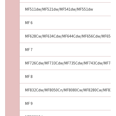
お客様は、「コンテンツデータ」の全部または
一部を自らまたは第三者のために商標、商号、
MF511dw/MF521dw/MF541dw/MF551dw
サービスマークその他の商品表示に利用し、登
記し、または登録することはできません。ま
MF 6
た、第三者にこのような行為をさせてはなりま
せん。
MF628Cw/MF634Cdw/MF644Cdw/MF656Cdw/MF6570
(9)
お客様は、「コンテンツデータ」を、キヤノ
ン、キヤノンの子会社、もしくはキヤノンのラ
MF 7
イセンサーのイメージを損なう行為のために利
用すること、またはその他キヤノンが不適切と
MF726Cdw/MF733Cdw/MF735Cdw/MF743Cdw/MF745C
判断する目的で利用することはできません。ま
た、第三者にこのような行為をさせてはなりま
MF 8
せん。
３．情報送信および利用の承諾
MF832Cdw/MF8050Cn/MF8080Cw/MF8280Cw/MF8350
お客様は、(1)お客様が「ソフトウェア」を使用
してインターネットを通じてキヤノンまたはキ
MF 9
ヤノンが指定した第三者のサーバーにアクセス
した場合に、お客様の使用環境に適合した情