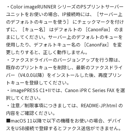
トウェア」を使用することにより、本契約の条
・Color imageRUNNER シリーズのPSプリントサーバー
項に同意されたものとします。本契約の条項に
ユニットをお使いの場合、IP接続時には、［サーバー上
同意されない場合は、「許諾ソフトウェア」を
使用することはできません。
のデフォルトのキューを使う］ にチェックマークを付け
なお、「許諾ソフトウェア」には、本契約の各
ずに、［キュー名］ はデフォルトの ［CanonFax］ のま
条項が適用されない第三者のライブラリ、ソフ
まにしてください。サーバー上のデフォルトのキューを
トウェア、モジュール等（以下「第三者ソフト
使用したり、デフォルトキュー名の ［CanonFax］ を変
ウェア」といいます。）が含まれる場合があり
更したりすると、正しく動作しません。
ます。かかる「第三者ソフトウェア」の使用条
・ファクスドライバーのバージョンアップを行う際は、
件は、本契約の末尾、「許諾ソフトウェア」に
既存のプリントキューを削除し、最新のファクスドライ
関連するマニュアル等の資料、または「許諾ソ
バー（V4.0.0以降）をインストールした後、再度プリン
フトウェア」内に記載されていますのでご確認
トキューを登録してください。
ください。
・imagePRESS C1+IIでは、Canon iPR C Series FAX を選
１．権利の留保
択してください。
(1)
・注意／制限事項につきましては、README-JP.html の
「許諾ソフトウェア」に関する著作権を含む一
切の権利は、キヤノンまたはキヤノンのライセ
内容をご確認ください。
ンサーに帰属します。
■macOS 11以降で以下の機種をお使いの場合、デバイ
(2)
スをUSB接続で登録するとファクス送信ができません。