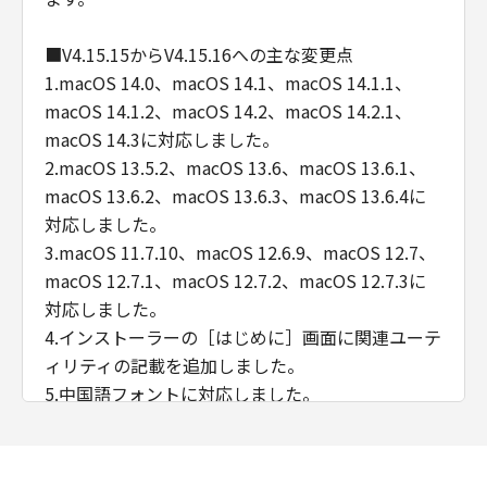
software" and "commercial computer
software documentation," as such terms are
■V4.15.15からV4.15.16への主な変更点
used in 48 C.F.R. 12.212 (Sept 1995).
1.macOS 14.0、macOS 14.1、macOS 14.1.1、
Consistent with 48 C.F.R. 12.212 and 48 C.F.R.
macOS 14.1.2、macOS 14.2、macOS 14.2.1、
227.7202-1 through 227.7202-4 (June 1995),
macOS 14.3に対応しました。
all U.S. Government End Users acquire the
2.macOS 13.5.2、macOS 13.6、macOS 13.6.1、
Software with only those rights set forth
macOS 13.6.2、macOS 13.6.3、macOS 13.6.4に
herein. Manufacturer is Canon Inc./30-2,
対応しました。
Shimomaruko 3-chome, Ohta-ku, Tokyo 146-
3.macOS 11.7.10、macOS 12.6.9、macOS 12.7、
8501, Japan.
本条において、"Software"という語は、本契約
macOS 12.7.1、macOS 12.7.2、macOS 12.7.3に
における「許諾ソフトウェア」を意味するもの
対応しました。
とします。
4.インストーラーの［はじめに］画面に関連ユーテ
以上
ィリティの記載を追加しました。
キヤノン株式会社
5.中国語フォントに対応しました。
No. I010G025092
■V4.15.14からV4.15.15への主な変更点
1.macOS 13.5、macOS 13.5.1に対応しました。