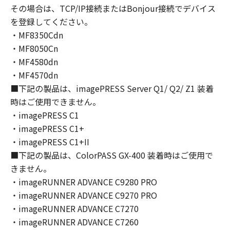
本契約に明示的に定める場合を除き、キヤノン
その場合は、TCP/IP接続またはBonjour接続でデバイス
およびキヤノンのライセンサーのいかなる知的
を登録してください。
財産権も、明示たると黙示たるとを問わず、お
・MF8350Cdn
客様に譲渡または許諾されるものではありませ
・MF8050Cn
ん。
・MF4580dn
(3)
・MF4570dn
お客様は、「印刷物」（以下に定義します。）
■下記の製品は、imagePRESS Server Q1/ Q2/ Z1 装着
その他「許諾ソフトウェア」の複製物を含む
時はご使用できません。
「許諾ソフトウェア」に含まれるキヤノンまた
・imagePRESS C1
はキヤノンのライセンサーの著作権表示を変
更、除去または削除してはなりません。
・imagePRESS C1+
２．使用許諾
・imagePRESS C1+II
(1)- 1.
■下記の製品は、ColorPASS GX-400 装着時はご使用で
お客様は、「ソフトウェア」を、お客様のコン
きません。
ピューターにおいて使用（「使用」とは、「ソ
・imageRUNNER ADVANCE C9280 PRO
フトウェア」をコンピューターの固定記憶装置
・imageRUNNER ADVANCE C9270 PRO
上にインストールすること、またはコンピュー
・imageRUNNER ADVANCE C7270
ターにおいて表示すること、アクセスするこ
・imageRUNNER ADVANCE C7260
と、読み出すこと、もしくは実行することのい