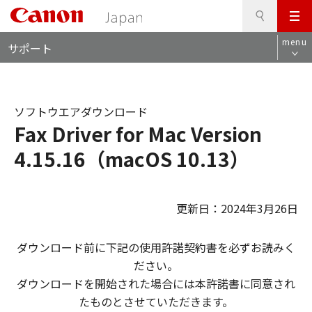
検
このページの本文へ
メ
索
ロ
ニ
menu
サポート
ー
ュ
カ
ー
ル
ナ
ソフトウエアダウンロード
ビ
Fax Driver for Mac Version
4.15.16（macOS 10.13）
更新日：2024年3月26日
ダウンロード前に下記の使用許諾契約書を必ずお読みく
ださい。
ダウンロードを開始された場合には本許諾書に同意され
たものとさせていただきます。