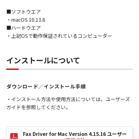
複製することができます。お客様は、「コンテ
ンツデータ」を頒布、再許諾、レンタル、販売
■ソフトウエア
または譲渡することはできません。お客様は、
・macOS 10.13.6
「コンテンツデータ」を媒体に印刷し、印刷さ
■ハードウエア
れたそれらのもの（以下、「印刷物」といいま
・上記OSで動作保証されているコンピューター
す。）を、お客様自身による非商業的目的のた
めに使用し、使用させ、複製し、複製させ、頒
布することができます。お客様は、「印刷物」
インストールについて
を商業的目的のために使用し、使用させ、複製
し、複製させ、頒布することはできません。キ
ヤノンは、お客様による「印刷物」の使用およ
び利用につき一切の責任を負わず、また、本項
ダウンロード／インストール手順
に基づくお客様による「印刷物」の使用および
利用もしくはこれらに関連して生じるお客様と
・インストール方法や使用方法については、ユーザーズ
第三者との間の紛争または訴訟につき一切責任
ガイドを参照してください。
を負わないものとします。
(2)
お客様は、バックアップの目的で「許諾ソフト
Fax Driver for Mac Version 4.15.16 ユーザー
ウェア」を合理的な範囲において複製すること