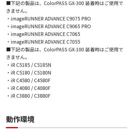
■下記の製品は、ColorPASS GX-300 装着時はご使用で
ずれも含むものとします。）することができま
きません。
す。
・imageRUNNER ADVANCE C9075 PRO
(1)- 2.
・imageRUNNER ADVANCE C9065 PRO
お客様は、 「更新データ」を、お客様のコンピ
ューターおよび「プリンター」において使用
・imageRUNNER ADVANCE C7065
（「使用」とは、「更新データ」をコンピュー
・imageRUNNER ADVANCE C7055
ターまたは「プリンター」の固定記憶装置上に
■下記の製品は、ColorPASS GX-100 装着時はご使用で
インストールすること、並びにコンピューター
きません。
または「プリンター」において表示すること、
・iR C5185 / C5185N
アクセスすること、読み出すこと、もしくは実
・iR C5180 / C5180N
行することのいずれも含むものとします。）す
・iR C4580 / C4580F
ることができます。
・iR C4080 / C4080F
(1)- 3.
・iR C3880 / C3880F
お客様は、「コンテンツデータ」を、お客様の
コンピューターにおいて使用（「使用」とは、
「コンテンツデータ」をコンピューターの固定
動作環境
記憶装置上に保存すること、またはコンピュー
ターにおいて表示することをいいます。）し、