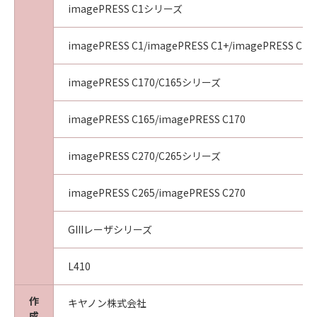
imagePRESS C1シリーズ
５．サポートおよびアップデート
キヤノン、キヤノンの子会社、それらの販売代
理店および販売店、並びにキヤノンのライセン
imagePRESS C1/imagePRESS C1+/imagePRESS C1+I
サーは、「許諾ソフトウェア」のメンテナンス
およびお客様による「許諾ソフトウェア」の使
imagePRESS C170/C165シリーズ
用の支援、並びに「許諾ソフトウェア」に対す
るアップデート、バグの修正またはサポートの
imagePRESS C165/imagePRESS C170
提供について、いかなる責任を負うものでもあ
りません。
imagePRESS C270/C265シリーズ
６．輸出
お客様は、日本国政府または該当国の政府より
imagePRESS C265/imagePRESS C270
必要な認可等を得ることなしに、「許諾ソフト
ウェア」の全部または一部を、直接または間接
GIIIレーザシリーズ
に輸出してはなりません。
７．契約期間
(1)
L410
本契約は、お客様が本契約とともに提供される
同意を示すボタンをクリックし、または「許諾
作
キヤノン株式会社
成