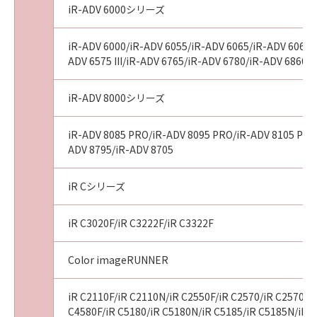
サーは、本契約に基づくそれらの債務不履行ま
iR-ADV 6000シリーズ
たは不法行為によりお客様に損害が生じた場
合、いかなる損害(逸失利益およびその他の派生
iR-ADV 6000/iR-ADV 6055/iR-ADV 6065/iR-ADV 6065-R
的または付随的な損害を含むがこれらに限定さ
ADV 6575 III/iR-ADV 6765/iR-ADV 6780/iR-ADV 6860/
れない全ての損害をいいます。) についても、一
切の責任を負わないものとします。
iR-ADV 8000シリーズ
(4)
お客様とキヤノンとの間の本契約が消費者契約
iR-ADV 8085 PRO/iR-ADV 8095 PRO/iR-ADV 8105 PRO/i
法に定める消費者契約に該当する場合であっ
ADV 8795/iR-ADV 8705
て、「許諾ソフトウェア」の動作が実質的に仕
様に不一致の場合についてのキヤノン、キヤノ
ンの子会社、それらの販売代理店または販売店
iR Cシリーズ
並びにキヤノンのライセンサーのすべての責任
およびお客様の唯一の救済は、前項の規定にか
iR C3020F/iR C3222F/iR C3322F
かわらず、当該不一致により生じた問題を解決
するための対応策の提示、対応策の実施または
Color imageRUNNER
「許諾ソフトウェア」の修正版の作成および提
供のみです。キヤノン、キヤノンの子会社、そ
iR C2110F/iR C2110N/iR C2550F/iR C2570/iR C2570F/i
れらの販売代理店または販売店並びにキヤノン
C4580F/iR C5180/iR C5180N/iR C5185/iR C5185N/iR 