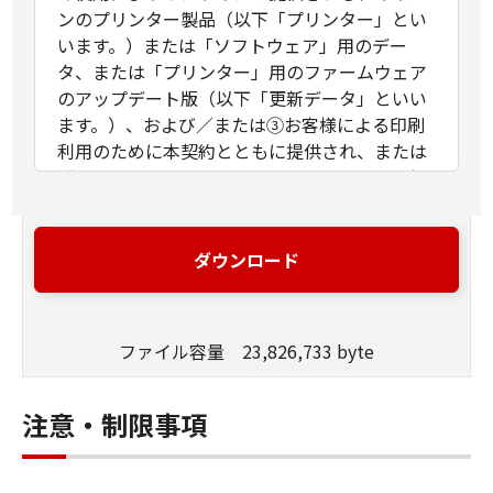
ンのプリンター製品（以下「プリンター」とい
います。）または「ソフトウェア」用のデー
タ、または「プリンター」用のファームウェア
のアップデート版（以下「更新データ」といい
ます。）、および／または③お客様による印刷
利用のために本契約とともに提供され、または
「ソフトウェア」の使用によりオンラインで提
供される「ソフトウェア」以外の文字テキス
ト、画像、図形その他デジタルデータ形式の視
覚表現物およびそれらのアップデート版（以
ダウンロード
下、併せて「コンテンツデータ」といいま
す。）に関し締結される法的な契約です。「ソ
フトウェア」、「更新データ」および「コンテ
ファイル容量 23,826,733 byte
ンツデータ」は、それぞれまたは併せて「許諾
ソフトウェア」といいます。
お客様は、本契約とともに提供される同意を示
注意・制限事項
すボタンをクリックし、もしくは「許諾ソフト
ウェア」をインストールし、または「許諾ソフ