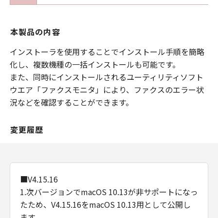
(5)
第１条、第３条、第４条および第６条の規定
は、本契約の終了後も効力を有するものとしま
本製品の内容
す。
８．分離可能性
インストーラを使用することでインストール手順を簡略
(1)
化し、複数機種の一括インストールも可能です。
本契約のいずれかの条項またはその一部が法律
また、同時にインストールされるユーティリティソフト
により無効となっても、本契約のそれ以外の部
ウエア「ファクスモニタ」により、ファクスのエラー状
分は効力を有するものとします。
況などを確認することができます。
(2)
本契約は日本国法に準拠するものとします。
変更履歴
(3)
本契約に関わる紛争は、東京地方裁判所を管轄
裁判所として解決するものとします。
９．U.S. GOVERNMENT RESTRICTED RIGHTS
■V4.15.16
NOTICE
The Software is a "commercial item," as that
1.次バージョンでmacOS 10.13が非サポートになっ
term is defined in 48 C.F.R. 2.101 (Oct 1995),
たため、V4.15.16をmacOS 10.13用として公開し
consisting of "commercial computer
ます。