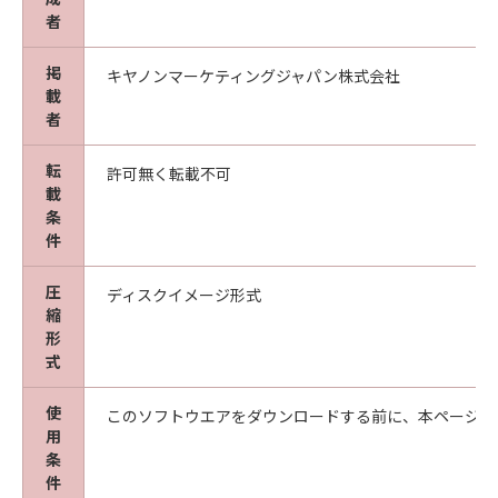
ソフトウェア」をインストールした時点で発効
者
し、下記(2)または(3)により終了されるまで有
効に存続します。
掲
キヤノンマーケティングジャパン株式会社
(2)
載
お客様は、すべての「許諾ソフトウェア」（そ
者
のバックアップコピーおよびインストール済み
の「ソフトウェア」、保存済みの「コンテンツ
転
許可無く転載不可
データ」を含むが、「プリンター」にインスト
載
ール済みの｢更新データ｣は含まないものとしま
条
す。以下同じ。）を消去することにより本契約
件
を終了させることができます。
圧
(3)
ディスクイメージ形式
縮
キヤノンは、お客様が本契約のいずれかの条項
形
に違反した場合、直ちに本契約を終了させるこ
式
とができます。
(4)
使
このソフトウエアをダウンロードする前に、本ページ冒
お客様は、上記(3)による本契約の終了後直ち
用
に、「許諾ソフトウェア」を消去するものとし
条
ます。
件