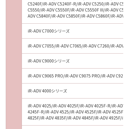
C5240F/iR-ADV C5240F-R/iR-ADV C5250/iR-ADV C5250
販売店、並びにキヤノンのライセンサーは、
C5550/iR-ADV C5550F/iR-ADV C5550F III/iR-ADV C55
「許諾ソフトウェア」に関して、商品性および
ADV C5840F/iR-ADV C5850F/iR-ADV C5860F/iR-ADV C
特定の目的への適合性または「許諾ソフトウェ
ア」に欠陥がないことを含め、いかなる保証も
iR-ADV C7000シリーズ
しません。
(2)
キヤノン、キヤノンの子会社、それらの販売代
iR-ADV C7055/iR-ADV C7065/iR-ADV C7260/iR-ADV C72
理店および販売店、並びにキヤノンのライセン
サーは、お客様が「許諾ソフトウェア」を使用
iR-ADV C9000シリーズ
した結果として生ずるあらゆる行為について、
一切の責任を明確に否認します。お客様は、ご
iR-ADV C9065 PRO/iR-ADV C9075 PRO/iR-ADV C9270
自身の裁量とリスクで「許諾ソフトウェア」を
使用し、「許諾ソフトウェア」を使用すること
iR-ADV 4000シリーズ
から生じた、機器の損傷またはデータ損失につ
いては、お客様のみが全責任を負います。
iR-ADV 4025/iR-ADV 4025F/iR-ADV 4025F-R/iR-ADV 4
(3)
4245F-R/iR-ADV 4525/iR-ADV 4525F/iR-ADV 4525F III
キヤノン、キヤノンの子会社、それらの販売代
4825F/iR-ADV 4835F/iR-ADV 4845F/iR-ADV 4925F/iR-
理店および販売店、並びにキヤノンのライセン