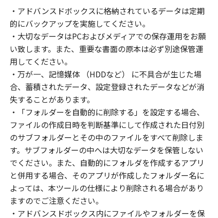
て生ずる直接的または間接的な損失、損害等に
・アドバンスドボックスに格納されているデータは定期
ついて、いかなる場合においても一切の責任を
的にバックアップを実施してください。
負いません。
６．ユーザーは、日本国政府または該当国の政
・大切なデータはPCおよびメディアでの保存運用をお願
府より必要な許可等を得ることなしに、本ソフ
い致します。また、重要な書面の原本は必ず別途保管運
トウエアの全部または一部を、直接または間接
用してください。
に輸出してはなりません。
・万が一、記憶媒体 （HDDなど） に不具合が生じた場
以 上
合、蓄積されたデータ、設定登録されたデータなどが消
失することがあります。
・「フォルダーを自動的に削除する」を設定する場合、
ファイルの作成日時を判断基準にして作成された日付別
のサブフォルダーとその中のファイルをすべて削除しま
す。サブフォルダーの中へは大切なデータを保管しない
でください。また、自動的にフォルダを作成するアプリ
と併用する場合、そのアプリが作成したフォルダー名に
よっては、本ツールの仕様により削除される場合があり
ますのでご注意ください。
・アドバンスドボックス内にファイルやフォルダーを保