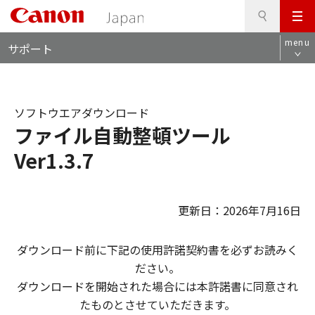
検
このページの本文へ
メ
索
ロ
ニ
menu
サポート
ー
ュ
カ
ー
ル
ナ
ソフトウエアダウンロード
ビ
ファイル自動整頓ツール
Ver1.3.7
更新日：2026年7月16日
ダウンロード前に下記の使用許諾契約書を必ずお読みく
ださい。
ダウンロードを開始された場合には本許諾書に同意され
たものとさせていただきます。