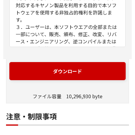
対応するキヤノン製品を利用する目的で本ソフ
トウェアを使用する非独占的権利を許諾しま
す。
３．ユーザーは、本ソフトウエアの全部または
一部について、販売、頒布、修正、改変、リバ
ース・エンジニアリング、逆コンパイルまたは
逆アセンブル等することならびにこれらの行為
を第三者に許諾することはできません。
４．キヤノンマーケティングジャパンおよびキ
ヤノンマーケティングジャパンのライセンサー
ダウンロード
は、本ソフトウェアがユーザーの特定の目的の
ために適当であること、もしくは有用であるこ
と、または本ソフトウエアに瑕疵がないこと、
ファイル容量 10,296,930 byte
その他本ソフトウェアに関していかなる保証も
いたしません。
５．キヤノンマーケティングジャパンおよびキ
注意・制限事項
ヤノンマーケティングジャパンのライセンサー
は、本ソフトウェアの使用に付随または関連し