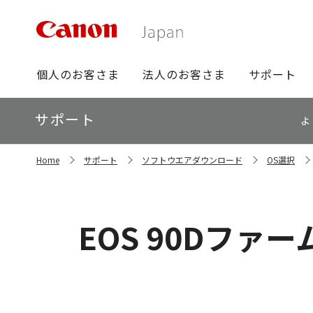
グ
個人のお客さま
法人のお客さま
サポート
ロ
ー
ロ
サポート
バ
よ
ー
ル
カ
ナ
サ
ル
Home
サポート
ソフトウエアダウンロード
OS選択
イ
ビ
ナ
ト
ビ
内
の
現
EOS 90Dファームウ
在
位
置