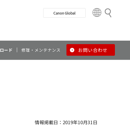
検
Canon Global
索
C
o
u
n
t
r
お問い合わせ
ロード
修理・メンテナンス
y
&
R
e
g
i
o
n
情報掲載日：2019年10月31日