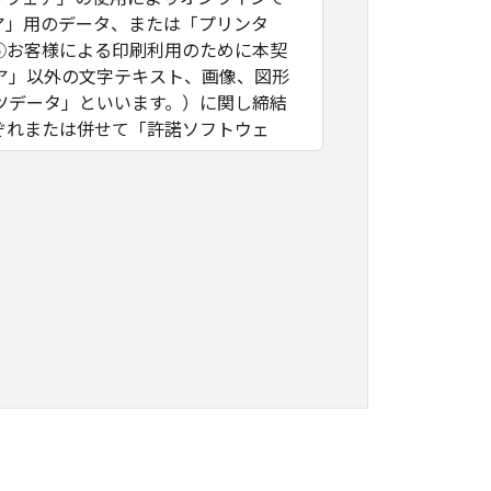
ア」用のデータ、または「プリンタ
③お客様による印刷利用のために本契
ア」以外の文字テキスト、画像、図形
ツデータ」といいます。）に関し締結
ぞれまたは併せて「許諾ソフトウェ
ア」をインストールし、または「許諾
同意されない場合は、「許諾ソフトウ
ェア、モジュール等（以下「第三者ソ
件は、本契約の末尾、「許諾ソフトウ
確認ください。
ーに帰属します。
権も、明示たると黙示たるとを問わ