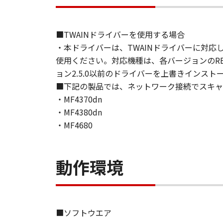
(3)
お客様は、「印刷物」（以下に定義
たはキヤノンのライセンサーの著作
■TWAINドライバーを使用する場合
２．使用許諾
・本ドライバーは、TWAINドライバーに対応
(1)- 1.
使用ください。対応機種は、各バージョンのRE
お客様は、「ソフトウェア」を、お
ョン2.5.0以前のドライバーを上書きインス
装置上にインストールすること、ま
■下記の製品では、ネットワーク接続でスキャ
とのいずれも含むものとします。）
(1)- 2.
・MF4370dn
お客様は、 「更新データ」を、お
・MF4380dn
ューターまたは「プリンター」の固
・MF4680
ること、アクセスすること、読み出
(1)- 3.
お客様は、「コンテンツデータ」を
動作環境
固定記憶装置上に保存すること、ま
「コンテンツデータ」を頒布、再許
刷し、印刷されたそれらのもの（以
し、複製させ、頒布することができ
■ソフトウエア
ことはできません。キヤノンは、お