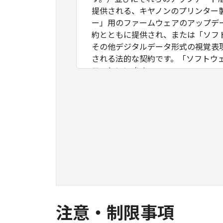
提供される、キヤノンのプリンター
ー」用のファームウェアのアップデ
約とともに提供され、または「ソフ
その他デジタルデータ形式の視覚表
される法的な契約です。「ソフトウ
ア」といいます。
お客様は、本契約とともに提供され
ソフトウェア」を使用することによ
ェア」を使用することはできません
なお、「許諾ソフトウェア」には、
フトウェア」といいます。）が含ま
ェア」に関連するマニュアル等の資
１．権利の留保
(1)
「許諾ソフトウェア」に関する著作
(2)
本契約に明示的に定める場合を除き
注意・制限事項
ず、お客様に譲渡または許諾される