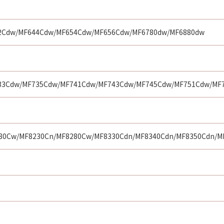
の責任を負いません。ただし、お客様とキヤノンとの間の本契
、キヤノンの子会社、それらの販売代理店または販売店並びに
行為に起因して「許諾ソフトウェア」に関しお客様に生じた損
2Cdw/MF644Cdw/MF654Cdw/MF656Cdw/MF6780dw/MF6880dw
らの販売代理店および販売店、並びにキヤノンのライセンサー
の間に生じるいかなる紛争についても、一切責任を負わないも
33Cdw/MF735Cdw/MF741Cdw/MF743Cdw/MF745Cdw/MF751Cdw/MF
らの販売代理店および販売店、並びにキヤノンのライセンサー
トウェア」の使用の支援、並びに「許諾ソフトウェア」に対す
任を負うものでもありません。
80Cw/MF8230Cn/MF8280Cw/MF8330Cdn/MF8340Cdn/MF8350Cdn/M
の政府より必要な認可等を得ることなしに、「許諾ソフトウェ
提供される同意を示すボタンをクリックし、または「許諾ソフ
終了されるまで有効に存続します。