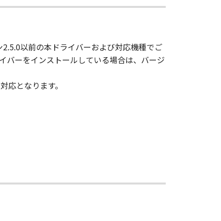
ソフトウェア」に含まれるキヤノンま
2.5.0以前の本ドライバーおよび対応機種でご
ドライバーをインストールしている場合は、バージ
ウェア」をコンピューターの固定記憶
、読み出すこと、もしくは実行するこ
の対応となります。
用」とは、「更新データ」をコンピ
または「プリンター」において表示す
）することができます。
ンテンツデータ」をコンピューターの
複製することができます。お客様は、
は、「コンテンツデータ」を媒体に印
目的のために使用し、使用させ、複製
用させ、複製し、複製させ、頒布する
わず、また、本項に基づくお客様によ