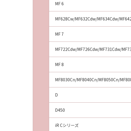
原因で当該問題が生じた場合、前記
MF 6
に該当する場合であって、キヤノン
重過失による債務不履行または不法
MF628Cw/MF632Cdw/MF634Cdw/MF64
のとします。
(5)
MF 7
キヤノン、キヤノンの子会社、それ
因または関連してお客様と第三者と
MF722Cdw/MF726Cdw/MF731Cdw/MF7
５．サポートおよびアップデート
キヤノン、キヤノンの子会社、それ
MF 8
ンスおよびお客様による「許諾ソフ
ポートの提供について、いかなる責
MF8030Cn/MF8040Cn/MF8050Cn/MF80
６．輸出
お客様は、日本国政府または該当国
間接に輸出してはなりません。
D
７．契約期間
(1)
D450
本契約は、お客様が本契約とともに
発効し、下記(2)または(3)により
iR Cシリーズ
(2)