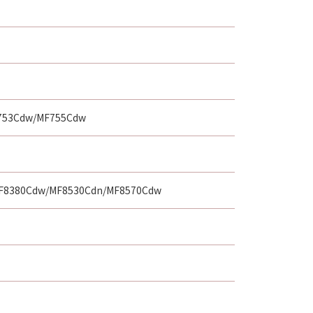
約が消費者契約法に定める消費者契約
キヤノンのライセンサーの故意または
害については、本項は適用されないも
は、「許諾ソフトウェア」の使用に起
のとします。
753Cdw/MF755Cdw
は、「許諾ソフトウェア」のメンテナ
るアップデート、バグの修正またはサ
F8380Cdw/MF8530Cdn/MF8570Cdw
ア」の全部または一部を、直接または
トウェア」をインストールした時点で