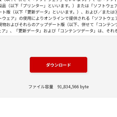
製品（以下「プリンター」といいます。）または「ソフトウェ
ート版（以下「更新データ」といいます。）、および／または
トウェア」の使用によりオンラインで提供される「ソフトウェ
現物およびそれらのアップデート版（以下、併せて「コンテン
ェア」、「更新データ」および「コンテンツデータ」は、それ
る同意を示すボタンをクリックし、もしくは「許諾ソフトウェ
り、本契約の条項に同意されたものとします。本契約の条項に
。
本契約の各条項が適用されない第三者のライブラリ、ソフトウ
ダウンロード
れる場合があります。かかる「第三者ソフトウェア」の使用条
料、または「許諾ソフトウェア」内に記載されていますのでご
ファイル容量 91,834,566 byte
権を含む一切の権利は、キヤノンまたはキヤノンのライセンサ
、キヤノンおよびキヤノンのライセンサーのいかなる知的財産
ものではありません。