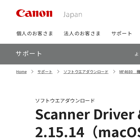
グ
個人のお客さま
法人のお客さま
サポート
ロ
ー
ロ
サポート
バ
よ
ー
ル
カ
ナ
サ
ル
Home
サポート
ソフトウエアダウンロード
MF4680
イ
ビ
ナ
ト
ビ
内
の
現
ソフトウエアダウンロード
在
Scanner Driver 
位
置
2.15.14（macO