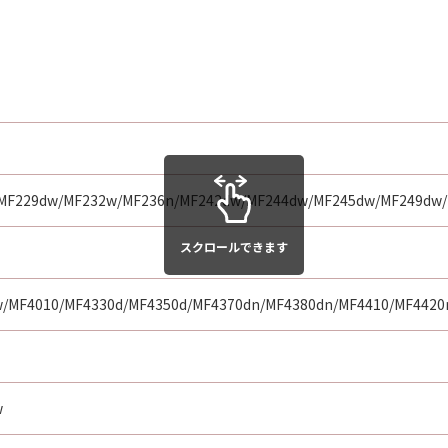
ま（AS-IS）』の状態で使用許諾されます。キヤノン、キヤ
センサーは、「許諾ソフトウェア」に関して、商品性および特
、いかなる保証もしません。
らの販売代理店および販売店、並びにキヤノンのライセンサー
行為について、一切の責任を明確に否認します。お客様は、ご
ア」を使用することから生じた、機器の損傷またはデータ損失
MF229dw/MF232w/MF236n/MF242dw/MF244dw/MF245dw/MF249dw/M
らの販売代理店および販売店、並びにキヤノンのライセンサー
スクロールできます
害が生じた場合、いかなる損害(逸失利益およびその他の派生
。) についても、一切の責任を負わないものとします。
/MF4010/MF4330d/MF4350d/MF4370dn/MF4380dn/MF4410/MF4420n
消費者契約法に定める消費者契約に該当する場合であって、「
ノン、キヤノンの子会社、それらの販売代理店または販売店並
、前項の規定にかかわらず、当該不一致により生じた問題を解
w
修正版の作成および提供のみです。キヤノン、キヤノンの子会
お客様による「許諾ソフトウェア」の誤用または本契約におい