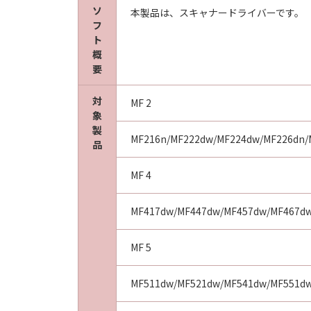
(1)
ソ
本製品は、スキャナードライバーです。
「許諾ソフトウェア」は、『現状のま
フ
よび販売店、並びにキヤノンのライ
ト
トウェア」に欠陥がないことを含め
概
要
(2)
キヤノン、キヤノンの子会社、それ
対
使用した結果として生ずるあらゆる
MF 2
象
ェア」を使用し、「許諾ソフトウェ
製
います。
MF216n/MF222dw/MF224dw/MF226dn/
品
(3)
キヤノン、キヤノンの子会社、それ
MF 4
行または不法行為によりお客様に損
に限定されない全ての損害をいいます
MF417dw/MF447dw/MF457dw/MF467dw
(4)
お客様とキヤノンとの間の本契約が
MF 5
仕様に不一致の場合についてのキヤ
の責任およびお客様の唯一の救済は
MF511dw/MF521dw/MF541dw/MF551d
実施または「許諾ソフトウェア」の
並びにキヤノンのライセンサーは、