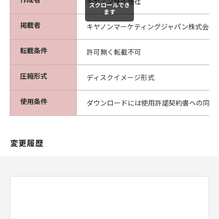
キヤノン株式会社
スクロールでき
ます
掲載者
キヤノンマーケティングジャパン株式会社
転載条件
許可無く転載不可
圧縮形式
ディスクイメージ形式
使用条件
ダウンロードには使用許諾契約書への同意
変更履歴