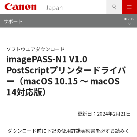
検
このページの本文へ
メ
索
ロ
ニ
menu
サポート
ー
ュ
カ
ー
ル
ナ
ソフトウエアダウンロード
ビ
imagePASS-N1 V1.0
PostScriptプリンタードライバ
ー（macOS 10.15 ～ macOS
14対応版）
更新日：2024年2月21日
ダウンロード前に下記の使用許諾契約書を必ずお読みく