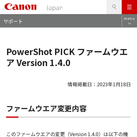
検
このページの本文へ
メ
索
ロ
ニ
menu
サポート
ー
ュ
カ
ー
ル
ナ
PowerShot PICK ファームウエ
ビ
ア Version 1.4.0
情報掲載日：2023年1月18日
ファームウエア変更内容
このファームウエアの変更（Version 1.4.0）は以下の機