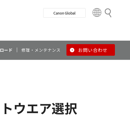
検
Canon Global
索
C
o
u
n
t
r
お問い合わせ
ロード
修理・メンテナンス
y
&
R
e
g
i
o
フトウエア選択
n