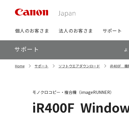
グ
個人のお客さま
法人のお客さま
サポート
ロ
ー
ロ
サポート
バ
よ
ー
ル
カ
ナ
サ
ル
Home
サポート
ソフトウエアダウンロード
iR400F
イ
ビ
ナ
ト
ビ
内
の
現
モノクロコピー・複合機（imageRUNNER）
在
位
iR400F
Windows
置