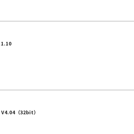
.10
l V4.04（32bit）