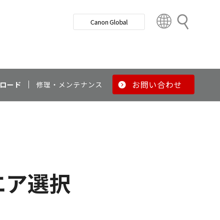
検
Canon Global
索
C
o
u
n
t
r
お問い合わせ
ロード
修理・メンテナンス
y
&
R
e
g
i
o
エア選択
n