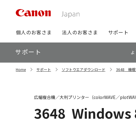
グ
個人のお客さま
法人のお客さま
サポート
ロ
ー
ロ
サポート
バ
よ
ー
ル
カ
ナ
サ
ル
Home
サポート
ソフトウエアダウンロード
3648 機
イ
ビ
ナ
ト
ビ
内
の
現
広幅複合機／大判プリンター（colorWAVE／plotW
在
位
3648
Windows 
置