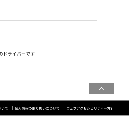
る為のドライバーです
ペ
ー
ジ
ト
ついて
個人情報の取り扱いについて
ウェブアクセシビリティ―方針
ッ
プ
へ