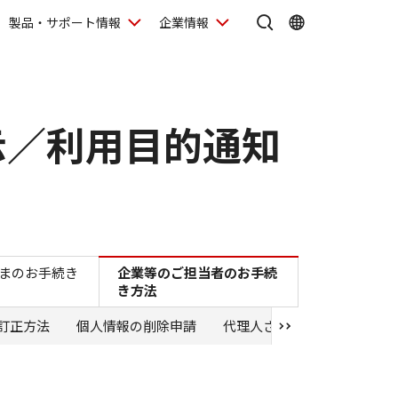
製品・サポート情報
企業情報
示／利用目的通知
供記録の開示／利用目的通知申請（法人のお客さま）
まのお手続き
企業等のご担当者のお手続
き方法
訂正方法
個人情報の削除申請
代理人さまによる申請