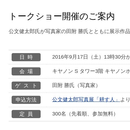
トークショー開催のご案内
公文健太郎氏が写真家の田附 勝氏とともに展示作
2016年9月17日（土）13時30分
日時
キヤノン S タワー3階 キヤノンホ
会場
田附 勝氏（写真家）
ゲスト
公文健太郎写真展「耕す人」
よ
申込方法
300名（先着順、参加無料）
定員