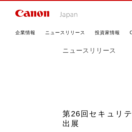
グ
ロ
企業情報
ニュースリリース
投資家情報
ー
バ
ニュースリリース
ル
ナ
ビ
第26回セキュリティ
出展