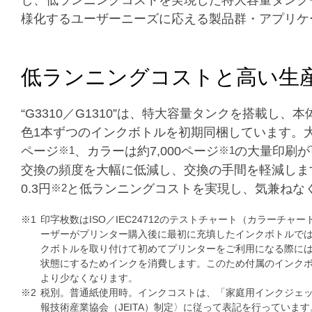
し、低ランニングコストを実現した特大容量タンク
様化するユーザーニーズに応える製品群・アプリケ
低ランニングコストと高い生
“G3310／G1310”は、特大容量タンクを搭載
色1本ずつのインクボトルを初期同梱しています。大
ページ
※1
、カラーは約7,000ページ
※1
の大量印刷が
交換の頻度を大幅に低減し、交換の手間を軽減します
0.3円
※2
と低ランニングコストを実現し、気兼ねな
※1
印字枚数はISO／IEC24712のテストチャート（カラー
ーザーがプリンター購入後に最初に充填したインクボトルでは
クボトルを取り付けて初めてプリンターをご利用になる際に
状態にするためインクを消費します。このため付属のインクボ
より少なくなります。
※2
税別。普通紙使用時。インクコストは、「家庭用インクジェ
報技術産業協会（JEITA）制定〉に従って表記を行ってい