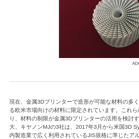
A
現在、金属3Dプリンターで造形が可能な材料の多
る欧米市場向けの材料に限定されています。これら
り、材料の制限が金属3Dプリンターの活用を検討
大、キヤノンMJの3社は、2017年3月から米国3D Sy
内製造業で広く利用されているJIS規格に準じたア