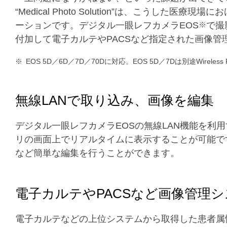
“Medical Photo Solution”は、こうし
ーションです。デジタル一眼レフカメラEOS
※
で撮
付加して電子カルテやPACSなど指定された画像
※
EOS 5D／6D／7D／70Dに対応。EOS 5D／7Dは別途Wireless Fi
無線LANで取り込み、画像を編集
デジタル一眼レフカメラEOSの無線LAN機能を利
リの画面上でリアルタイムに表示することが可能で
など簡単な編集を行うことができます。
電子カルテやPACSなど画像管理
電子カルテなどの上位システムから取得した患者属