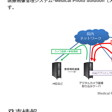
医療画像管理システム“Medical Photo Solu
す。
Medical