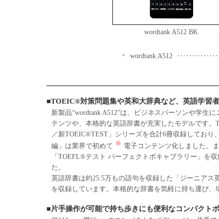
wordtank A512 BK
wordtank A512
■TOEIC®対策問題集や英和大辞典など、英語学習
新製品“wordtank A512”は、ビジネスパーソンや
テンツや、本格的な英語辞書が充実したモデルです。TOE
／新TOEIC®TEST」シリーズを合計6冊収録しており
※
編」は業界で初めて
電子コンテンツ化しました。ま
「TOEFL®テスト パーフェクトボキャブラリー」
た。
英語辞書は約25.5万もの語句を収録した「ジーニアス
を収録しています。本格的な辞書を気軽に持ち運び、
■片手操作が可能で持ち歩きにも便利なコンパクト