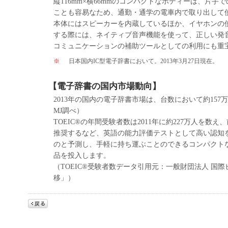
縦116mm×横66mmのコンパクトなボディーは、片手
ことも容易なため、通勤・通学の電車内で取り出して
本体にはスピーカーを内蔵しているほか、イヤホンの
する際には、ネイティブ音声機能を使って、正しい発
コミュニケーションの補助ツールとしての利用にも重
※
日本国内IC型電子辞書において。2013年3月27日現在。
【電子辞書の国内市場動向】
2013年の国内の電子辞書市場は、台数において約15
MJ調べ）
TOEIC®の年間受験者数は2011年に約227万人を
推奨するなど、英語の能力評価テストとして高い認知
のと予測し、手軽に持ち運ぶことのできるコンパクト
品を投入します。
（TOEIC®受験者数データ引用元：一般財団法人 国
移」）