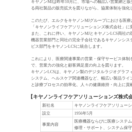
キヤノンMJは昨年10月に、市場への幅広い営業網と
る両社製品の販売拡大を図りながら、協業体制を強化
このたび、エルクをキヤノンMJグループにおける医
「キヤノンライフケアソリューションズ株式会社」に
また、これに伴い、キヤノンMJとキヤノンLCS両社
機器営業部門と同社の完全子会社であるキヤノンシス
ビス部門をキヤノンLCSに統合します。
これにより、医療関連事業の営業・保守サービス体制
で、営業力の強化と顧客満足度の向上を図ります。
キヤノンLCSは、キヤノン製のデジタルラジオグラフ
システム、ヘルスケア関連機器など、幅広い製品ライ
と診療プロセスの効率化、人々の健康維持・向上に貢
【キヤノンライフケアソリューションズ株式
新社名
キヤノンライフケアソリューシ
設立
1956年5月
医療機器ならびに医療システム
事業内容
修理・サポート、システム保守