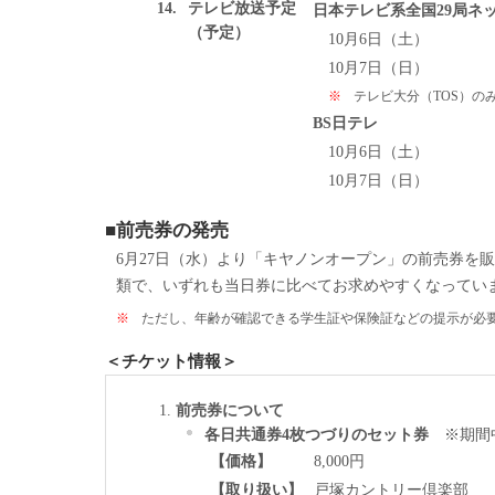
14.
テレビ放送予定
日本テレビ系全国29局ネ
（予定）
10月6日（土）
10月7日（日）
※
テレビ大分（TOS）のみ
BS日テレ
10月6日（土）
10月7日（日）
■前売券の発売
6月27日（水）より「キヤノンオープン」の前売券を
類で、いずれも当日券に比べてお求めやすくなっていま
※
ただし、年齢が確認できる学生証や保険証などの提示が必
＜チケット情報＞
前売券について
各日共通券4枚つづりのセット券
※期間中
【価格】
8,000円
【取り扱い】
戸塚カントリー倶楽部