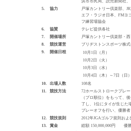
浜市市民局、読売新聞社、
5.
協力
戸塚カントリー倶楽部、J
エフ・ラジオ日本、FMヨ
フ練習場協会
6.
協賛
テレビ提供各社
7.
開催場所
戸塚カントリー倶楽部・西
8.
競技運営
ブリヂストンスポーツ株式
9.
開催日程
10月1日（月）
10月2日（火）
10月3日（水）
10月4日（木）～7日（日
10.
出場人数
108名
11.
競技方法
72ホールストロークプレー
（プロ順位）をもって、後
了し、1位にタイが生じた
プレーオフを行い、優勝者
12.
競技規則
2012年JGAゴルフ規則
13.
賞金
総額 150,000,000円 優勝 3