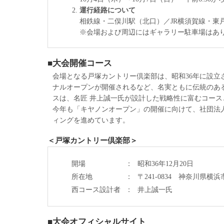
運行経路について
相鉄線・二俣川駅（北口）／JR横須賀線・東
※会場および周辺にはギャラリー駐車場はあ
■大会開催コース
会場となる戸塚カントリー倶楽部は、昭和36年に設立
ナルオープンが開催されるなど、名実ともに伝統のあ
スは、名匠 井上誠一氏が設計した戦略性に富むコー
今年も「キヤノンオープン」の開催に向けて、社団法人
ィングを進めています。
＜戸塚カントリー倶楽部＞
開場
：
昭和36年12月20日
所在地
：
〒241-0834 神奈川県横浜市旭
西コース設計者
：
井上誠一氏
■大会オフィシャルサイト