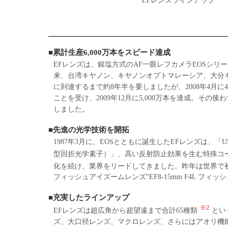
EFレンズラインアップ
■累計生産6,000万本をスピード達成
EFレンズは、銀塩方式のAF一眼レフカメラEOSシリ
来、台湾キヤノン、キヤノンオプトマレーシア、大分キ
に到達するまで約8年半を要しましたが、2008年4月に
ことを受け、2009年12月に5,000万本を達成。その後わ
しました。
■先進の光学技術を開拓
1987年3月に、EOSとともに誕生したEFレンズは、
型回折光学素子）」、高い反射防止効果を生む特殊コー
化を続け、業界をリードしてきました。昨年は世界で
フィッシュアイズームレンズ“EF8-15mm F4L フィ
■充実したラインアップ
※2
EFレンズは超広角から超望遠まで合計65種類
とい
ズ、大口径レンズ、マクロレンズ、さらにはアオリ機能