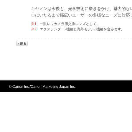
キヤノンは今後も、光学技術に磨きをかけ、魅力的な
ロにいたるまで幅広いユーザーの多様なニーズに対応
※1
一眼レフカメラ用交換レンズとして。
※2
エクステンダー2機種と海外モデル3機種を含みます。
© Canon Inc./Canon Marketing Japan Inc.