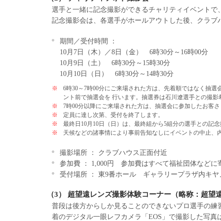
選手と一緒に記念撮影ができるチャリティイベントで、
記念撮影会は、各選手がホールアウトした後、クラブ
期間／受付時間 ：
10月7日（木）／8日（金） 6時30分～16時00分
10月9日（土） 6時30分～15時30分
10月10日（日） 6時30分～14時30分
※
6時30～7時00分にご来場された方は、先着順ではなく抽
ント前で抽選会を 行います。抽選券は石川遼選手との撮影
※
7時00分以降にご来場された方は、抽選会に参加したお客
※
定員に達し次第、受付を終了します。
※
最終日10月10日（日）は、最終組から5組分の選手との記
※
天候などの諸事情により事前告知なしにイベントの中止、
撮影場所 ： クラブハウス正面付近
参加費 ： 1,000円 参加費はすべて福祉団体など
受付場所 ： 東9番ホール ギャラリープラザ内キ
（3） 超望遠レンズ撮影体験コーナー（略称：超望
普段は後方からしか見ることのできないプロ選手の練
着のデジタル一眼レフカメラ「EOS」で撮影した写真