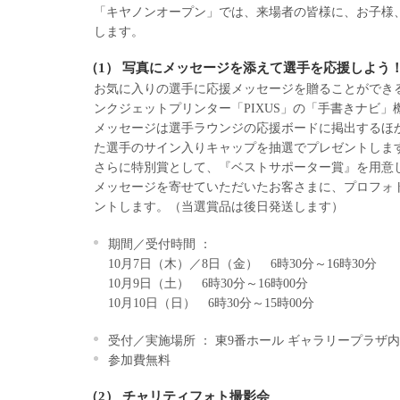
「キヤノンオープン」では、来場者の皆様に、お子様
します。
（1） 写真にメッセージを添えて選手を応援しよう
お気に入りの選手に応援メッセージを贈ることができ
ンクジェットプリンター「PIXUS」の「手書きナビ
メッセージは選手ラウンジの応援ボードに掲出するほ
た選手のサイン入りキャップを抽選でプレゼントしま
さらに特別賞として、『ベストサポーター賞』を用意
メッセージを寄せていただいたお客さまに、プロフォ
ントします。（当選賞品は後日発送します）
期間／受付時間 ：
10月7日（木）／8日（金） 6時30分～16時30分
10月9日（土） 6時30分～16時00分
10月10日（日） 6時30分～15時00分
受付／実施場所 ： 東9番ホール ギャラリープラザ
参加費無料
（2） チャリティフォト撮影会