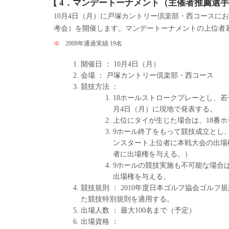
【 4．マンデートーナメント（主催者推薦選手
10月4日（月）に戸塚カントリー倶楽部・西コースに
考会）を開催します。マンデートーナメントの上位者
※
2009年通過実績 19名
開催日 ： 10月4日（月）
会場 ： 戸塚カントリー倶楽部・西コース
競技方法 ：
18ホールストロークプレーとし、
月4日（月）に現地で発表する。
上位にタイが生じた場合は、18番
9ホール終了をもって競技成立とし
ンスタート上位者に本戦大会の出場
者に出場権を与える。）
9ホールの競技実施も不可能な場合
出場権を与える。
競技規則 ： 2010年度日本ゴルフ協会ゴル
た競技特別規則を適用する。
出場人数 ： 最大100名まで（予定）
出場資格 ：