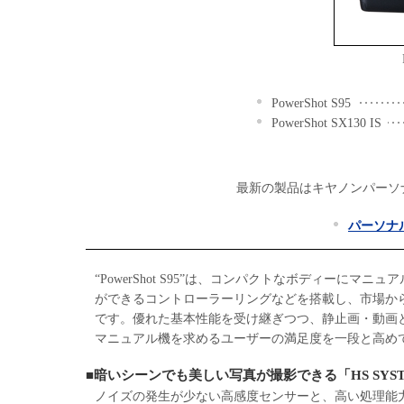
PowerShot S95
PowerShot SX130 IS
最新の製品はキヤノンパーソ
パーソナ
“PowerShot S95”は、コンパクトなボディーに
ができるコントローラーリングなどを搭載し、市場から高い評
です。優れた基本性能を受け継ぎつつ、静止画・動画
マニュアル機を求めるユーザーの満足度を一段と高め
■暗いシーンでも美しい写真が撮影できる「HS SYS
ノイズの発生が少ない高感度センサーと、高い処理能力