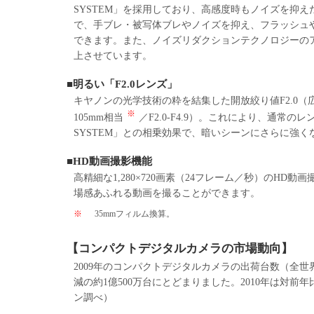
SYSTEM」を採用しており、高感度時もノイズを抑
で、手ブレ・被写体ブレやノイズを抑え、フラッシュ
できます。また、ノイズリダクションテクノロジーの
上させています。
■明るい「F2.0レンズ」
キヤノンの光学技術の粋を結集した開放絞り値F2.0（
※
105mm相当
／F2.0-F4.9）。これにより、通
SYSTEM」との相乗効果で、暗いシーンにさらに強く
■HD動画撮影機能
高精細な1,280×720画素（24フレーム／秒）のH
場感あふれる動画を撮ることができます。
※
35mmフィルム換算。
【コンパクトデジタルカメラの市場動向】
2009年のコンパクトデジタルカメラの出荷台数（全世
減の約1億500万台にとどまりました。2010年は対前
ン調べ）