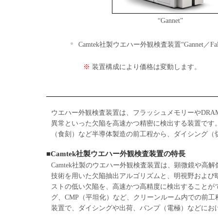
“Gannet”
Camtek社製ウエハー外観検査装置“Gannet／Falc
※
装置構成により価格は変動します。
ウエハー外観検査装置は、フラッシュメモリーやDRA
異常といった欠陥を高速かつ精密に検出する装置です
（食刻）など半導体製造の前工程から、ダイシング（
■Camtek社製ウエハー外観検査装置の特長
Camtek社製のウエハー外観検査装置は、顕微鏡や
技術を用いた欠陥抽出アルゴリズムと、明視野および
ストの低い欠陥を、高速かつ高精度に検出することができ
グ、CMP（平坦化）など、クリーンルーム内での前工程
装置で、ダイシングや出荷、バンプ（電極）などにお