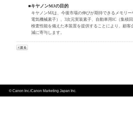
■キヤノンMJの目的
キヤノンMJは、今後市場の伸びが期待できるメモリーや
電気機械素子）、3次元実装素子、自動車用IC（集積
検査性能を備えた本装置を提供することにより、顧客
減に寄与します。
© Canon Inc./Canon Marketing Japan Inc.