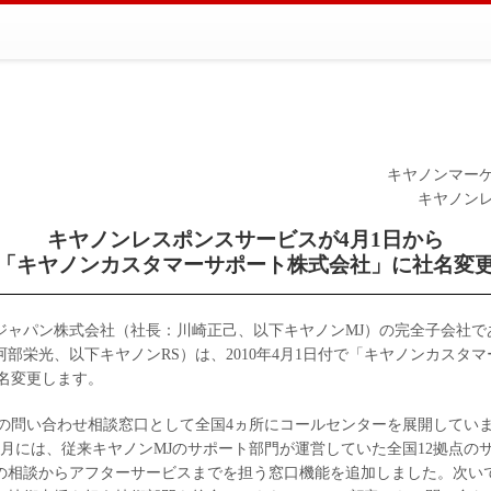
キヤノンマー
キヤノン
キヤノンレスポンスサービスが4月1日から
「キヤノンカスタマーサポート株式会社」に社名変
ジャパン株式会社（社長：川崎正己、以下キヤノンMJ）の完全子会社で
部栄光、以下キヤノンRS）は、2010年4月1日付で「キヤノンカスタ
社名変更します。
らの問い合わせ相談窓口として全国4ヵ所にコールセンターを展開してい
7月には、従来キヤノンMJのサポート部門が運営していた全国12拠点の
の相談からアフターサービスまでを担う窓口機能を追加しました。次い