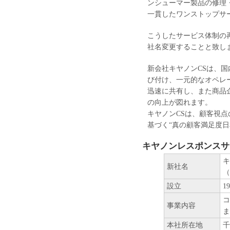
ンシューマー製品の修理
一貫したワンストップサ
こうしたサービス体制の
社名変更することと致し
新会社キヤノンCSは、
び付け、一元的なオペレ
迅速に共有し、また商品
の向上が図れます。
キヤノンCSは、顧客視
基づく“真の顧客満足度
キヤノンレスポンスサ
キ
新社名
（
設立
1
コ
事業内容
ま
本社所在地
千