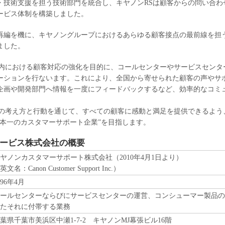
・技術支援を担う技術部門を統合し、キヤノンRSは顧客からの問い合わ
ービス体制を構築しました。
再編を機に、キヤノングループにおけるあらゆる顧客接点の最前線を担
ました。
国内における顧客対応の強化を目的に、コールセンターやサービスセンタ
ーションを行ないます。これにより、全国から寄せられた顧客の声やサ
企画や開発部門へ情報を一度にフィードバックするなど、効率的なコミ
点の考え方と行動を通じて、すべての顧客に感動と満足を提供できるよう
日本一のカスタマーサポート企業”を目指します。
ービス株式会社の概要
ヤノンカスタマーサポート株式会社（2010年4月1日より）
英文名：Canon Customer Support Inc.）
996年4月
ールセンターならびにサービスセンターの運営、コンシューマー製品の
たそれに付帯する業務
葉県千葉市美浜区中瀬1-7-2 キヤノンMJ幕張ビル16階