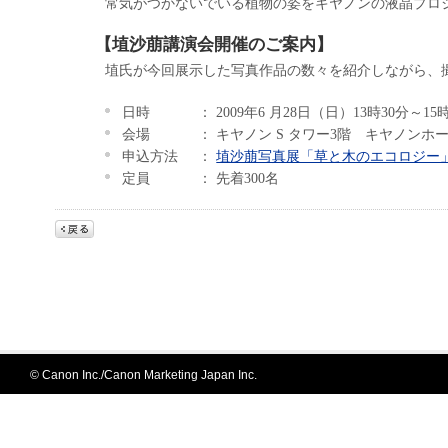
常気がつかないでいる植物の姿をキヤノンの液晶プロジ
【埴沙萠講演会開催のご案内】
埴氏が今回展示した写真作品の数々を紹介しながら、
日時
： 2009年6 月28日（日）13時30分～15
会場
： キヤノン S タワー3階 キヤノンホー
申込方法
：
埴沙萠写真展「草と木のエコロジー
定員
： 先着300名
© Canon Inc./Canon Marketing Japan Inc.