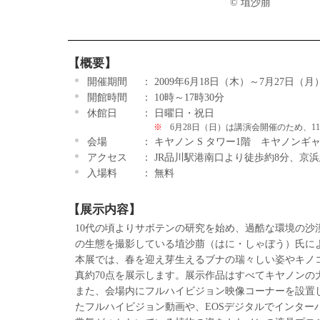
© 埴沙萠
【概要】
開催期間
： 2009年6月18日（木）～7月27日（月
開館時間
： 10時～17時30分
休館日
： 日曜日・祝日
※
6月28日（日）は講演会開催のため、1
会場
： キヤノン S タワー1階 キヤノンギャ
アクセス
： JR品川駅港南口より徒歩約8分、京
入場料
： 無料
【展示内容】
10代の頃よりサボテンの研究を始め、過酷な環境の
の生態を撮影している埴沙萠（はに・しゃぼう）氏に
本展では、春を迎え芽生えるブナの瑞々しい姿やキノ
真約70点を展示します。展示作品はすべてキヤノンの大判
また、会場内にフルハイビジョン映像コーナーを設置します
たフルハイビジョン動画や、EOSデジタルでインタ