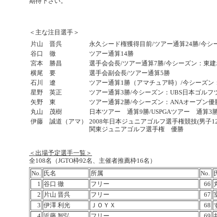
期待下さい。
＜主な注目選手＞
片山 晋呉
永久シード権獲得目前/ツアー通算24勝/今
谷口 徹
ツアー通算14勝
宮本 勝昌
選手会会長/ツアー通算7勝/今シーズン：東
横尾 要
選手会副会長/ツアー通算5勝
石川 遼
ツアー通算1勝（アマチュア時）/今シーズ
星野 英正
ツアー通算3勝/今シーズン：UBS日本ゴル
矢野 東
ツアー通算2勝/今シーズン：ANAオープン優
丸山 茂樹
日本ツアー 通算9勝/USPGAツアー 通算3
伊藤 誠道（アマ）
2008年日本ジュニアゴルフ選手権競技(男子1
関東ジュニアゴルフ選手権 優勝
＜出場予定選手一覧＞
全108名（JGTO枠92名、主催者推薦枠16名）
No.
氏名
所属
No.
1
谷口 徹
フリー
66
2
片山 晋呉
フリー
67
3
伊澤 利光
ＪＯＹＸ
68
4
近藤 智弘
フリー
69