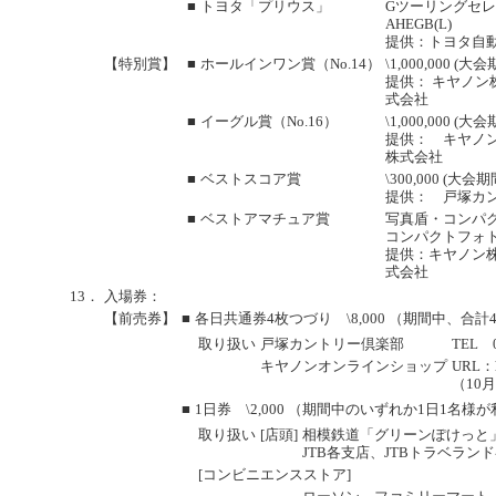
■
トヨタ「プリウス」
Gツーリングセレク
AHEGB(L)
提供：トヨタ自
【特別賞】
■
ホールインワン賞（No.14）
\1,000,000 
提供： キヤノ
式会社
■
イーグル賞（No.16）
\1,000,000 
提供： キヤノ
株式会社
■
ベストスコア賞
\300,000 
提供： 戸塚カ
■
ベストアマチュア賞
写真盾・コンパクトデ
コンパクトフォトプ
提供：キヤノン
式会社
13．
入場券：
【前売券】
■
各日共通券4枚つづり \8,000 （期間中、合
取り扱い
戸塚カントリー倶楽部
TEL 0
キヤノンオンラインショップ
URL：ht
（10
■
1日券 \2,000 （期間中のいずれか1日1名
取り扱い
[店頭]
相模鉄道「グリーンぽけっと
JTB各支店、JTBトラベラン
[コンビニエンスストア]