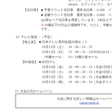
ローソン、ファミリーマート
am/pm、セブンイレブン、セ
【当日券】
■
予選ラウンド当日券 通常当日券：\2,500 ペア
■
決勝ラウンド当日券 通常当日券：\3,000 ペア
(お得なペア当日券を用意しています。2名以上
※
18歳以下の方は入場無料です。ただし、年齢
です。
14.
テレビ放送：（予定）
【地上波】
■
日本テレビ系列全国29局ネット
10月11日（土） 16：00～16：55
10月12日（日） 15：00～16：25(TOSのみ16：
〈中継ホール〉 14～18番の各ホール
【BS放送】
■
BS日テレ
10月10日（金） 20：00～20：54（大会2日
10月11日（土） 20：00～20：55（大会3日目
10月12日（日） 19：00～20：25（大会最終
10月13日（祝） 19：00～20：54（大会ダイ
15. 大会公式ホームページ
大会に関する詳しい情報はホームペー
canon-open.jp