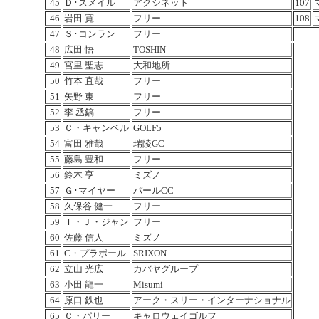
45
Ｄ･スメイル
アクシネット
107
46
岩田 寛
フリー
108
47
Ｓ･コンラン
フリー
48
広田 悟
TOSHIN
49
宮里 聖志
大和地所
50
竹本 直哉
フリー
51
矢野 東
フリー
52
李 丞鎬
フリー
53
Ｃ・キャンベル
GOLF5
54
富田 雅哉
瑞陵GC
55
藤島 豊和
フリー
56
鈴木 亨
ミズノ
57
Ｇ･マイヤー
パールCC
58
久保谷 健一
フリー
59
Ｉ・Ｊ・ジャン
フリー
60
佐藤 信人
ミズノ
61
C・プラポール
SRIXON
62
立山 光広
カバヤグループ
63
小田 龍一
Misumi
64
原口 鉄也
アーク・スリー・インターナショナル
65
Ｃ・パリー
キャロウェイゴルフ