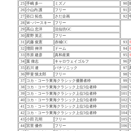
25
手嶋 多一
ミズノ
90
26
小山内 護
フリー
91
27
谷口 拓也
さだ企画
92
28
Ｗ･パースキー
フリー
29
高山 忠洋
法仙坊GC
30
星野 英正
フリー
31
武藤 俊憲
赤城CC
93
32
増田 伸洋
ドーム
94
33
市原 建彦
真和産業
95
34
葉 偉志
キャロウェイゴルフ
96
35
石川 遼
パナソニック
97
36
甲斐 慎太郎
フリー
98
37
コカ・コーラ東海クラシック優勝者枠
99
38
コカ・コーラ東海クラシック上位5位者枠
100
39
コカ・コーラ東海クラシック上位5位者枠
101
40
コカ・コーラ東海クラシック上位5位者枠
102
41
コカ・コーラ東海クラシック上位5位者枠
103
42
コカ・コーラ東海クラシック上位5位者枠
104
43
小田 孔明
フリー
105
44
宮里 優作
フリー
106