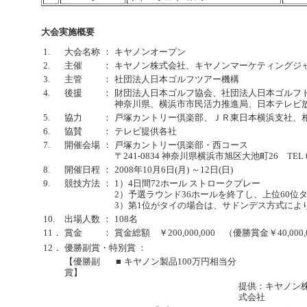
大会実施概要
1.
大会名称
：
キヤノンオープン
2.
主催
：
キヤノン株式会社、キヤノンマーケティングジ
3.
主管
：
社団法人日本ゴルフツアー機構
4.
後援
：
財団法人日本ゴルフ協会、社団法人日本ゴルフ
神奈川県、横浜市市民活力推進局、日本テレビ
5.
協力
：
戸塚カントリー倶楽部、ＪＲ東日本横浜支社、
6.
協賛
：
テレビ提供各社
7.
開催会場
：
戸塚カントリー倶楽部・西コース
〒241-0834 神奈川県横浜市旭区大池町26 TEL 045
8.
開催日程
：
2008年10月6日(月) ～12日(日)
9.
競技方法
：
1）4日間72ホール ストロークプレー
2）予選ラウンド36ホールを終了し、上位60
3）第1位がタイの場合は、サドンデス方式によ
10.
出場人数
：
108名
11．
賞金
：
賞金総額 ￥200,000,000 （優勝賞金￥40,000,
12．
優勝副賞・特別賞 ：
【優勝副
■
キヤノン製品100万円相当分
賞】
提供：キヤノン
式会社