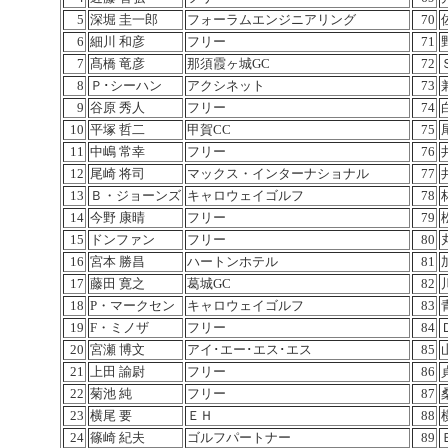
5
深堀 圭一郎
フォーラムエンジニアリング
70
6
細川 和彦
フリー
71
7
髙橋 竜彦
那須霞ヶ城GC
72
8
Ｐ･シーハン
アクシネット
73
9
谷原 秀人
フリー
74
10
平塚 哲二
甲賀CC
75
11
中嶋 常幸
フリー
76
12
尾崎 将司
マックス・インターナショナル
77
13
Ｂ・ジョーンズ
キャロウェイゴルフ
78
14
今野 康晴
フリー
79
15
ドンファン
フリー
80
16
宮本 勝昌
ハートンホテル
81
17
藤田 寛之
葛城GC
82
18
P・マークセン
キャロウェイゴルフ
83
19
F・ミノザ
フリー
84
20
宮瀬 博文
アイ･エー･エス･エス
85
21
上田 諭尉
フリー
86
22
菊池 純
フリー
87
23
横尾 要
ＥＨ
88
24
篠崎 紀夫
ゴルフパートナー
89