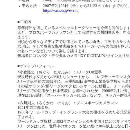
○
申込方法
：
2007年2月23日（金）から3月23日（金）までの
https://canon.jp/event
■ご案内
毎年好評を博しているスペシャルトークショーを今年も開催します
氏と、プロスポーツカメラマンとして活躍する六川則夫氏を、司
えます。
日頃から様々なメディアで活躍されている小倉氏、世界中のサッカ
六川氏、そして豊富な取材実績をもちJリーガーからの信頼も厚い
の名シーンなどについて楽しく語ります。
来場者にコンパクトデジタルカメラ“IXY DIGITAL”やサイン
■ゲストプロフィール
○小倉隆史（おぐら たかふみ）：JリーグOB選手
現役時代は左足からの強力なシュートから、「レフティーモンス
Jリーグ誕生前の1992年に、三重県四日市中央工業高等学校から
その後オランダ2部リーグのエクセルシオールに移籍し、チーム得
Jリーグでの活躍から日本代表にも選出されたが、2006年2月に
現在はTBS系列「スーパーサッカーPLUS」などで、サッカー解説
○六川則夫（ろくかわ のりお）：プロスポーツカメラマン
1951年東京都出身。
1966年ワールドカップ・イングランド大会の模様を収めた公式
了される。
ワールドカップ取材は1982年スペイン大会を皮切りに2006年ド
Jリーグをはじめ、世界中のサッカーを追い続け30年以上になる