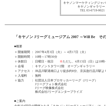
キヤノンマーケティングジャ
キヤノンギャラリー 
TEL 03-6719-9021
「キヤノン Jリーグミュージアム 2007 ～Will Be
■概要
○
開催期間
：
2007年4月3日（火）～ 4月17日（火）
○
開館時間
：
10時～17時30分
○
休館日
：
日曜日・祝日
※
ただし、4月15日（日）は10時
○
会場
：
キヤノン S タワー2階 オープンギャラリー
○
アクセス
：
JR品川駅港南口より徒歩約8分、京浜急行品川駅よ
○
入場料
：
無料
○
協力
：
社団法人日本プロサッカーリーグ（Jリーグ）
Jリーグフォト株式会社
Jリーグ映像株式会社
株式会社Jリーグエンタープライズ
■ご案内
今年で4回目の開催となる「キヤノン Jリーグミュージアム」は、