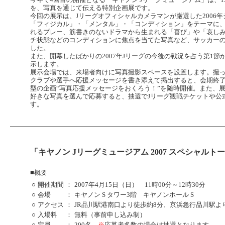
を、写真を通じて伝える特別企画展です。
今回の展示は、Jリーグオフィシャルカメラマンが厳選した2006
「フィジカル」・「メンタル」・「コンディション」をテーマに
れるプレー、筋書きのないドラマから生まれる「喜び」や「哀し
チ状態などのコンディションに焦点を当てた写真など、サッカーの
した。
また、開幕したばかりの2007年Jリーグの今後の戦況を占う第1
示します。
展示会場では、来場者向けに写真撮影スペースを設置します。撮
クラブや選手へ応援メッセージを書き添えて掲出すると、会期終
型の企画“写真応援メッセージをおくろう！”を随時開催。また、展
好きな写真を選んで応募すると、抽選でJリーグ観戦チケットや公
す。
「キヤノン Jリーグミュージアム 2007 スペシャルト
■概要
○
開催期間
：
2007年4月15日（日） 11時00分～12時30分
○
会場
：
キヤノン S タワー3階 キヤノンホール S
○
アクセス
：
JR品川駅港南口より徒歩約8分、京浜急行品川駅よ
○
入場料
：
無料（事前申し込み制）
○
定員
：
200名
※
応募者多数の場合は抽選となります。