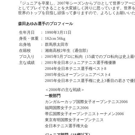
『ジュニアを卒業し、2007年シーズンからプロとして世界ツア
としてプレイできることを大変嬉しく誇りに思っています。世界
世界のトップを目指し頑張って参りますので、よろしくお願いい
森田あゆみ選手のプロフィール
生年月日
：
1990年3月11日
身長・体重
：
162cm 56kg
出身地
：
群馬県太田市
在籍校
：
湘南高校2年生（通信部）
プロ入り
：
2005年5月プロに転向（15歳でのプロ転向は史上
主な成績
：
2001年全日本ジュニアテニス選手権優勝
2004年全日本テニス選手権ベスト8
2005年全仏オープンジュニアベスト4
2005年全日本テニス選手権に史上3番目の若さで優
＜2006年の主な戦績＞
一般部門
カンガルーカップ国際女子オープンテニス2006
福岡国際女子テニス2006
帯広国際女子オープンテニストーナメン2006
東京有明国際女子オープンテニス
全日本テニス選手権大会
ジュニア部門（18歳以下）