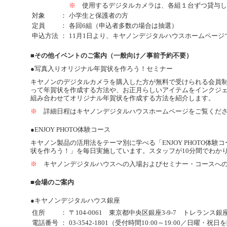
※
使用するデジタルカメラは、各組１台ずつ貸与し
対象
：
小学生と保護者の方
定員
：
各回6組（申込者多数の場合は抽選）
申込方法
：
11月1日より、キヤノンデジタルハウスホームペー
■その他イベントのご案内（一般向け／事前予約不要）
●写真入りオリジナル年賀状を作ろう！セミナー
キヤノンのデジタルカメラを購入した方が無料で受けられる会員制サービス
って年賀状を作成する方法や、お正月らしいアイテムをインクジ
組み合わせてオリジナル年賀状を作成する方法を紹介します。
※
詳細日程はキヤノンデジタルハウスホームページをご覧くだ
●ENJOY PHOTO体験コース
キヤノン製品の活用法をテーマ別に学べる「ENJOY PHOTO体
状を作ろう！」を毎日実施しています。スタッフが10分間でわか
※
キヤノンデジタルハウスへの入場およびセミナー・コースへの
■会場のご案内
●キヤノンデジタルハウス銀座
住所
：
〒104-0061 東京都中央区銀座3-9-7 トレランス
電話番号
：
03-3542-1801（受付時間10:00～19:00／日曜・祝