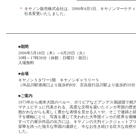
＊
キヤノン販売株式会社は、2006年4月1日、キヤノンマーケテ
社名変更いたしました。
■期間
2006年5月18日（木）～6月20日（火）
10時～17時30分（休館：日曜日・祝日）
入場無料
■会場
キヤノン S タワー1階 キヤノンギャラリー S
（JR品川駅港南口より徒歩約8分、京浜急行品川駅より徒歩約10分
■ご案内
1973年から南米大陸のペルー、ボリビアなどアンデス側諸国で
マチュピチュに代表される、高度な文明を築いたインカ帝国の歴
抱かれながらも美しく豊かな表情を見せる人々や、そこで連綿と
子を横軸にとり、写真を通じて失われた大帝国インカの世界を俯
すべての展示作品の出力には、キヤノンの大判インクジェットプリンタ
栄華を誇った強大な帝国の遺跡と、今なお生き続ける壮大な自然
した。