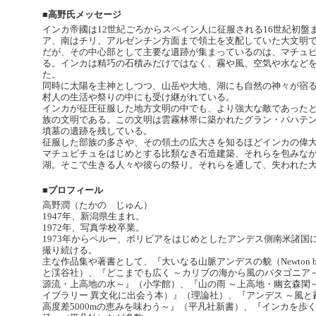
■高野氏メッセージ
インカ帝國は12世紀ごろからスペイン人に征服される16世紀初
ア、南はチリ、アルゼンチン方面まで領土を支配していた大文明
だが、その中心部として主要な遺跡が集まっているのは、マチュ
る。インカは精巧の石積みだけではなく、霧や風、空気や水など
た。
同時に太陽を主神としつつ、山岳や大地、湖にも自然の神々が宿
村人の生活や祭りの中にも受け継がれている。
インカが征圧征服した地方文明の中でも、より強大な敵であった
族の文明である。この文明は雲霧林帯に築かれたグラン・パハテ
墳墓の遺跡を残している。
征服した部族の多さや、その領土の広大さを知るほどインカの偉
マチュピチュをはじめとする比類なき石造建築、それらを包みな
湖。そこで生きる人々や彼らの祭り。それらを通して、失われた
■プロフィール
高野潤（たかの じゅん）
1947年、新潟県生まれ。
1972年、写真学校卒業。
1973年からペルー、ボリビアをはじめとしたアンデス側南米諸
撮り続ける。
主な作品集や著書として、『大いなる山脈アンデスの貌（Newton 
と渓谷社）、『どこまでも広く ～カリブの海から風のパタゴニア
源流・上高地の水～』（小学館）、『山の雨 ～上高地・幽玄森閑
イブラリー 異文化に出会う本）』（理論社）、『アンデス ～風と
高度差5000mの恵みを味わう～』（平凡社新書）、『インカを歩