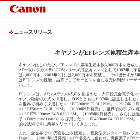
キヤノンがEFレンズ累積生産本数
キヤノンはこのたび、EFレンズの累積生産本数3,000万本を達成
AF一眼レフカメラのEOSシリーズ用交換レンズとして1987年に宇
は1,000万本、2001年2月には2,000万本を突破し、その後わずか
はEFレンズの性能、品質そしてサービスを含む販売体制がユーザ
います。
EFレンズは、AFシステムの将来を見据えた「大口径完全電子化
ヤノン独自の方式を採用し、EOSとともに1987年に誕生しました。その後
を世界で初めて採用した
「EF300mm F2.8L USM」（198
※1
「EF50mm F1.0L USM」（1989年9月発売）、世界初の手ブレ補正機
※1
「EF75-300mm F4-5.6 IS USM」（1995年9月発売）
※1
子（Diffractive Optics）を採用した
「EF400mm F4 DO IS 
※1
的な技術で常に業界をリードしてきました。
また、全世界で120万台以上を販売し、普及型デジタル一眼レフカメラ
Digital」（2003年9月発売）の市場投入に合わせ、撮像素子が3