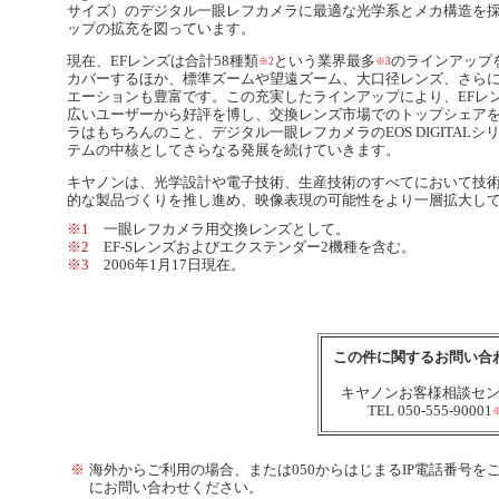
サイズ）のデジタル一眼レフカメラに最適な光学系とメカ構造を採用
ップの拡充を図っています。
現在、EFレンズは合計58種類
という業界最多
のラインアップを
※2
※3
カバーするほか、標準ズームや望遠ズーム、大口径レンズ、さらに
エーションも豊富です。この充実したラインアップにより、EFレ
広いユーザーから好評を博し、交換レンズ市場でのトップシェアを
ラはもちろんのこと、デジタル一眼レフカメラのEOS DIGITALシ
テムの中核としてさらなる発展を続けていきます。
キヤノンは、光学設計や電子技術、生産技術のすべてにおいて技
的な製品づくりを推し進め、映像表現の可能性をより一層拡大し
※1
一眼レフカメラ用交換レンズとして。
※2
EF-Sレンズおよびエクステンダー2機種を含む。
※3
2006年1月17日現在。
この件に関するお問い合
キヤノンお客様相談セ
TEL 050-555-90001
※
海外からご利用の場合、または050からはじまるIP電話番号をご利用い
にお問い合わせください。