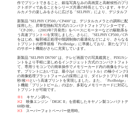
作でプリントできること、銀塩写真なみの高画質と高耐候性のプ
クトボディであることをシリーズ共通の特長としています。キヤ
ルカメラの楽しみをさらに広げる「SELPHY」により、デジタル
新製品 "SELPHY CP500／CP400" は、デジタルカメラと
採用した、昇華型熱転写方式のコンパクトフォトプリンターです。上位機種
「CP-200」（2003年7月発売）をベースにモーターなどの駆動系
う高速プリント
を実現しました。さらに、 "SELPHY CP500／
※2
をはじめ、輪郭補正処理や階調制御の最適化などにより、さらな
トプリントの標準規格「PictBridge」に準拠しており、新たな
のサポート機能がさらに充実しています。
新製品 "SELPHY DS700" は、テレビ画面での写真鑑賞と、P
ントをより手軽に楽しめるインクジェット方式のコンパクトフォト
て、専用リモコンでの簡単操作でメモリーカード内の画像をテレ
す。プリントにおいては、最小2pl（ピコリットル）の極小イン
の画像処理プラットフォームの採用により、ダイレクトプリント時
秒/枚
という高速プリントを実現しました。また、「PictBrid
※3
ト機能「プリントビーム」のほか、多彩なメモリーカードに対応
トプリントが可能です。
※1
キヤノン調べ。
※2
映像エンジン「DIGIC II」を搭載したキヤノン製コンパクトデジ
68秒/枚。
※3
スーパーフォトペーパー使用時。