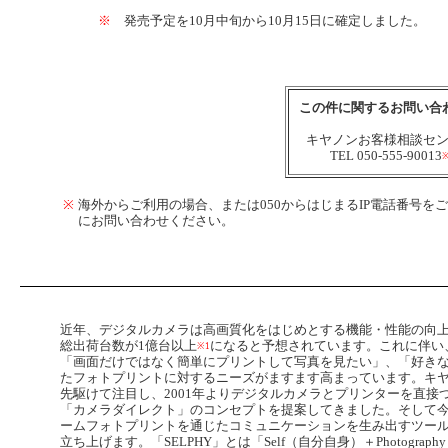
※
発売予定を10月中旬から10月15日に確定しました。
この件に関するお問い合
キヤノンお客様相談セ
TEL 050-555-90013
※
海外からご利用の場合、または050からはじまるIP電話番号をご利用い
にお問い合わせください。
近年、デジタルカメラは高画質化をはじめとする機能・性能の向上
総出荷台数が1億台以上
になると予想されています。これに伴い
※1
「画面だけではなく簡単にプリントして写真を見たい」、「好き
たフォトプリントに対するニーズがますます高まっています。キ
先駆けて注目し、2001年よりデジタルカメラとプリンターを直
「カメラダイレクト」のコンセプトを提案してきました。そして今
ームフォトプリントを通じたコミュニケーションを生み出すツールと
立ち上げます。「SELPHY」とは「Self（自分自身）＋Photog