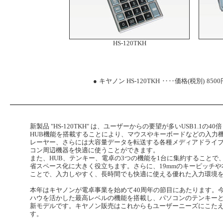
HS-120TKH
●
キヤノン HS-120TKH
‥‥価格(税別)
8500
新製品 "HS-120TKH" は、ユーザーからの要望が多いUSB1.1の
HUB機能を搭載することにより、マウスやキーボードなどの入力機
レーヤー、さらには大容量データを転送する各種メディアドライ
コン周辺機器を快適に使うことができます。
また、HUB、テンキー、電卓の3つの機能を1台に集約すること
省スペース化に大きく役立ちます。さらに、19mmのキーピッチ
ことで、入力しやすく、長時間でも快適に使える優れた入力環境
本年はキヤノンが電卓事業を始めて40周年の節目にあたります。
ハウを活かした最高レベルの機能を搭載し、パソコンのテンキー
新モデルです。キヤノン販売はこれからもユーザーニーズにこた
す。