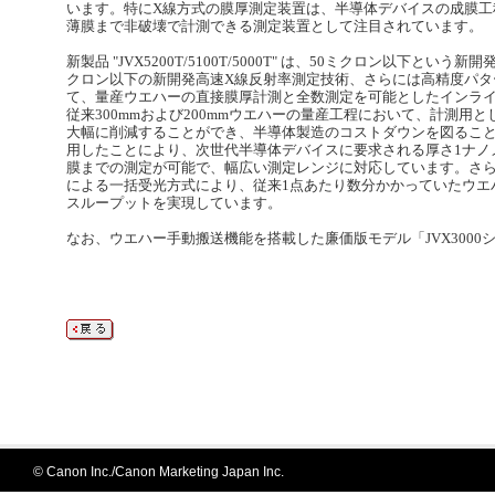
います。特にX線方式の膜厚測定装置は、半導体デバイスの成膜工
薄膜まで非破壊で計測できる測定装置として注目されています。
新製品 "JVX5200T/5100T/5000T" は、50ミクロン以下と
クロン以下の新開発高速X線反射率測定技術、さらには高精度パタ
て、量産ウエハーの直接膜厚計測と全数測定を可能としたインラ
従来300mmおよび200mmウエハーの量産工程において、計測用
大幅に削減することができ、半導体製造のコストダウンを図ること
用したことにより、次世代半導体デバイスに要求される厚さ1ナノ
膜までの測定が可能で、幅広い測定レンジに対応しています。さら
による一括受光方式により、従来1点あたり数分かかっていたウエ
スループットを実現しています。
なお、ウエハー手動搬送機能を搭載した廉価版モデル「JVX300
© Canon Inc./Canon Marketing Japan Inc.