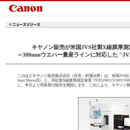
キヤノン販売が米国JVS社製X線膜厚
～300mmウエハー量産ラインに対応した "JVX520
このほどキヤノン販売株式会社（社長：村瀬治男）は、米国JVS社（Jordan Val
Isaac Mazor氏）と、同社製X線膜厚測定装置 "JVX5200T/510
し、本日より同装置の販売を開始します。これにより、キヤノン