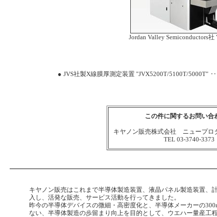
Jordan Valley Semiconductors社
●
JVS社製X線膜厚測定装置 "JVX5200T/5100T/5000T"
‥
この件に関するお問い合
キヤノン販売株式会社 ニュープロ
TEL 03-3740-3373
キヤノン販売はこれまで半導体製造装置、液晶パネル製造装置、
入し、活発な販売、サービス活動を行ってきました。
昨今の半導体デバイスの微細・高密度化と、半導体メーカーの30
ない、半導体製造の歩留まり向上を目的として、ウエハー量産工