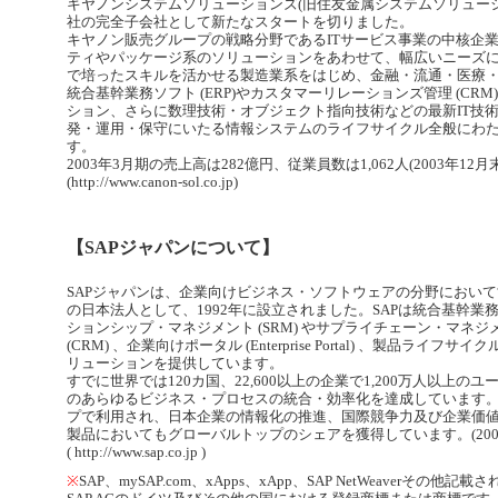
キヤノンシステムソリューションズ(旧住友金属システムソリューショ
社の完全子会社として新たなスタートを切りました。
キヤノン販売グループの戦略分野であるITサービス事業の中核企業
ティやパッケージ系のソリューションをあわせて、幅広いニーズ
で培ったスキルを活かせる製造業系をはじめ、金融・流通・医療
統合基幹業務ソフト (ERP)やカスタマーリレーションズ管理 (C
ション、さらに数理技術・オブジェクト指向技術などの最新IT技
発・運用・保守にいたる情報システムのライフサイクル全般にわ
す。
2003年3月期の売上高は282億円、従業員数は1,062人(2003年12月
(http://www.canon-sol.co.jp)
【SAPジャパンについて】
SAPジャパンは、企業向けビジネス・ソフトウェアの分野において世
の日本法人として、1992年に設立されました。SAPは統合基幹業務ソ
ションシップ・マネジメント (SRM) やサプライチェーン・マネジメ
(CRM) 、企業向けポータル (Enterprise Portal) 、製品ライ
リューションを提供しています。
すでに世界では120カ国、22,600以上の企業で1,200万人以上
のあらゆるビジネス・プロセスの統合・効率化を達成しています。日
プで利用され、日本企業の情報化の推進、国際競争力及び企業価値
製品においてもグローバルトップのシェアを獲得しています。(2002
( http://www.sap.co.jp )
※
SAP、mySAP.com、xApps、xApp、SAP NetWeaverそ