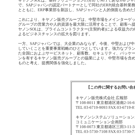
キヤノンSOLは、基幹ソリューションの分野でNo.1であるSAP
で、SAPジャパンの認定パートナーとして同社のERP(統合基幹業
とともに、ERP事業部を新設し、SAPジャパンと人的側面も含め
これにより、キヤノン販売グループは、中堅市場をメインターゲ
グループの営業力や人的資源を最大限に活用することで、顧客へ
ヤノンSOLは、プライムコントラクター(主契約者)による収益力
よるビジネスチャンスの拡大を図ります。
一方、SAPジャパンでは、大企業のみならず、今後、中堅および
していくことを重要事業戦略のひとつとしています。強力なブラン
た全国におよぶサービスネット、顧客数、セキュリティ、パッケ
ンを有するキヤノン販売グループとの協業により、中堅市場を含
ものと考え、提携関係を強化しました。
【この件に関するお問い合
キヤノン販売株式会社 広報部
〒108-8011 東京都港区港南2-16-6
TEL:03-6719-9093 FAX:03-6719-8
キヤノンシステムソリューション
コミュニケーション企画部
〒108-0073 東京都港区三田3-11-3
TEL:03-5730-7108 FAX:03-5730-7