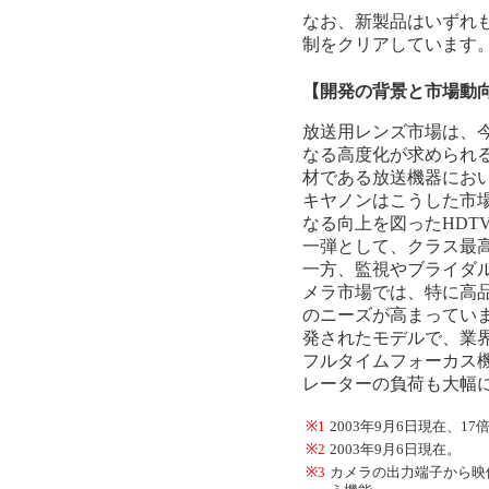
なお、新製品はいずれ
制をクリアしています
【開発の背景と市場動
放送用レンズ市場は、
なる高度化が求められ
材である放送機器にお
キヤノンはこうした市
なる向上を図ったHDTV
一弾として、クラス最高の
一方、監視やブライダ
メラ市場では、特に高
のニーズが高まっています
発されたモデルで、業
フルタイムフォーカス
レーターの負荷も大幅
※1
2003年9月6日現在、
※2
2003年9月6日現在。
※3
カメラの出力端子から映