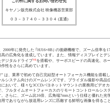
この件に関するお問い合わせ先
キヤノン販売株式会社 映像機器営業部
０３－３７４０－３３０４ (直通)
B" は、2000年に発売した ｢HJ16×8B｣ の後継機種で、ズーム倍率を1
最高の広角化を達成しています。また、情報ディスプレイとデ
※6
たデジタルドライブ
を搭載や、サーボスピードの高速化、ホ
操作性をさらに高めています。
KTS-AF" は、業界で初めて自己完結型オートフォーカス機能を搭載
ールシステム向けのズームレンズです。ブライダル撮影や高品
において、様々な3CCDバヨネットマウントの業務用ビデオ
で、フルタイムオートフォーカスのリモートコントロールシス
。さらに、ズーム比16倍、広角端7mmという仕様と優れた光
務用でありながら放送用レンズに匹敵する鮮明な画像を得るこ