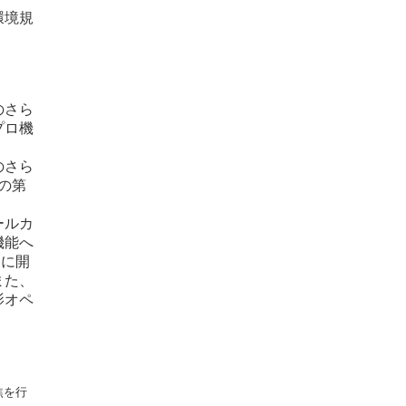
環境規
のさら
プロ機
のさら
その第
ールカ
機能へ
めに開
また、
影オペ
焦を行