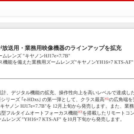
が放送用・業務用映像機器のラインアップを拡充
ムレンズ "キヤノンHJ17e×7.7B"
機能を備えた業務用ズームレンズ"キヤノンYH16×7 KTS-AF"
設計、デジタル機能の拡充、操作性向上を高いレベルで達成し
※1
シリーズ ｢e-HDxs｣ の第一弾として、クラス最高
の広角端を
ヤノン HJ17e×7.7B"を 12月上旬から発売します。また、業
※3
結型フルタイムオートフォーカス機能
を搭載したリモートコ
ンズ "YH16×7 KTS-AF" を10月下旬から発売します。