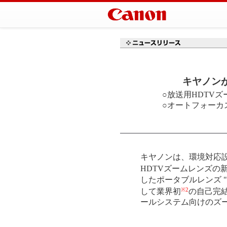
キヤノン
○放送用HDTVズー
○オートフォーカス
キヤノンは、環境対応
HDTVズームレンズの新
したポータブルレンズ "キ
※2
して業界初
の自己完
ールシステム向けのズームレ