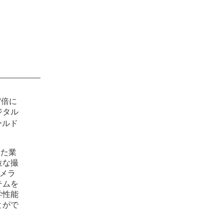
7倍に
ジタル
ールド
した業
位な撮
カメラ
テムを
学性能
とがで