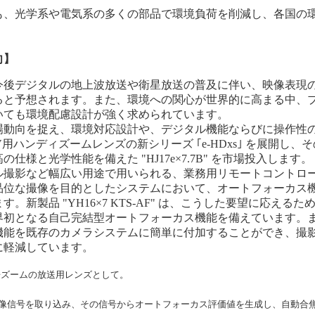
も、光学系や電気系の多くの部品で環境負荷を削減し、各国の
。
向】
今後デジタルの地上波放送や衛星放送の普及に伴い、映像表現
ると予想されます。また、環境への関心が世界的に高まる中、
いても環境配慮設計が強く求められています。
場動向を捉え、環境対応設計や、デジタル機能ならびに操作性
用ハンディズームレンズの新シリーズ ｢e-HDxs｣ を展開し、
仕様と光学性能を備えた "HJ17e×7.7B" を市場投入します。
ル撮影など幅広い用途で用いられる、業務用リモートコントロ
品位な撮像を目的としたシステムにおいて、オートフォーカス
。新製品 "YH16×7 KTS-AF" は、こうした要望に応えるた
界初となる自己完結型オートフォーカス機能を備えています。
機能を既存のカメラシステムに簡単に付加することができ、撮
に軽減しています。
17倍ズームの放送用レンズとして。
像信号を取り込み、その信号からオートフォーカス評価値を生成し、自動合